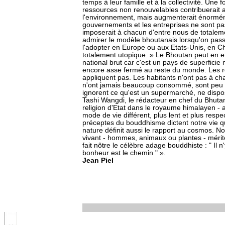
temps à leur famille et à la collectivité. Une f
ressources non renouvelables contribuerait 
l'environnement, mais augmenterait énormém
gouvernements et les entreprises ne sont p
imposerait à chacun d'entre nous de totalem
admirer le modèle bhoutanais lorsqu'on passe
l'adopter en Europe ou aux Etats-Unis, en C
totalement utopique. » Le Bhoutan peut en e
national brut car c'est un pays de superfic
encore asse fermé au reste du monde. Les règ
appliquent pas. Les habitants n'ont pas à c
n'ont jamais beaucoup consommé, sont peu 
ignorent ce qu'est un supermarché, ne dispos
Tashi Wangdi, le rédacteur en chef du Bhut
religion d'Etat dans le royaume himalayen -
mode de vie différent, plus lent et plus resp
préceptes du bouddhisme dictent notre vie qu
nature définit aussi le rapport au cosmos. 
vivant - hommes, animaux ou plantes - mérit
fait nôtre le célèbre adage bouddhiste : " Il 
bonheur est le chemin " ».
Jean Piel