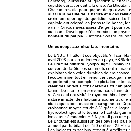
Lamsang, journaliste au quotidien Kuensel : 
cupidité qui a conduit à la crise. Au Bhoutan, 
Chacun travaille pour gagner de quoi vivre, 
aussi à la beauté de la nature et à des relat
croire un reportage du quotidien suisse Le 
capitale ont adopté les jeans taille basse, le
avis. « Si vous avez assez d'argent pour vous 
suffisant. Développer l'économie d'un pays n
bonheur du peuple », affirme Sonam Phunbh
Un concept aux résultats incertains
Le BNB a-t-il atteint ses objectifs ? Il sembl
avril 2008 par les autorités du pays, 68 % d
Le Premier ministre Lyonpo Jigmi Thinley insis
couvert de forêts, les sommets sont immaculé
exploitons des voies durables de croissance
l'écotourisme, tout en renonçant aux gains
apporterait par exemple l'exploitation inte
créer des revenus considérables tout en proté
faune. De même, préservons-nous l'âme de n
». Ceux qui ont visité le royaume himalaye
nature intacte, des habitants souriants, une
statistiques sont aussi encourageantes. Depu
croissance moyen est de 8 % grâce à l'agricult
hydroélectrique et le tourisme haut de gamme
indicateur économique ? N'y a-t-il pas une par
Le Bhoutan est aussi l'un des pays les plus 
annuel par habitant de 750 dollars ; 23 % de 
Les indicateurs sociaux restent à améliorer