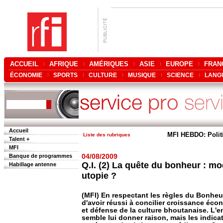
ACCUEIL
AFRIQUE
AMÉRIQUES
ASIE
EUROPE
FRAN
ÉCONOMIE
SPORTS
CULTURE
MUSIQUE
SCIENCE
LANG
Accueil
MFI HEBDO: Polit
Liste des rubriques
Talent +
MFI
Banque de programmes
04/08/2009
Q.I. (2) La quête du bonheur : 
Habillage antenne
utopie ?
(MFI) En respectant les règles du Bonheur
d'avoir réussi à concilier croissance éc
et défense de la culture bhoutanaise. L'
semble lui donner raison, mais les indic