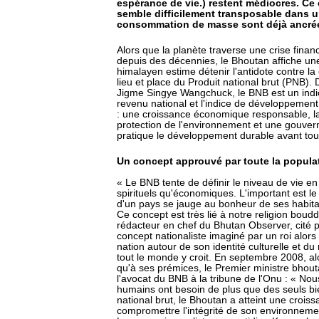
espérance de vie.) restent médiocres. Ce
semble difficilement transposable dans u
consommation de masse sont déjà ancré
Alors que la planète traverse une crise fina
depuis des décennies, le Bhoutan affiche un
himalayen estime détenir l'antidote contre la 
lieu et place du Produit national brut (PNB).
Jigme Singye Wangchuck, le BNB est un indic
revenu national et l'indice de développemen
: une croissance économique responsable, la
protection de l'environnement et une gouve
pratique le développement durable avant tou
Un concept approuvé par toute la popula
« Le BNB tente de définir le niveau de vie e
spirituels qu'économiques. L'important est le
d'un pays se jauge au bonheur de ses habitan
Ce concept est très lié à notre religion boud
rédacteur en chef du Bhutan Observer, cité 
concept nationaliste imaginé par un roi alor
nation autour de son identité culturelle et 
tout le monde y croit. En septembre 2008, al
qu'à ses prémices, le Premier ministre bhouta
l'avocat du BNB à la tribune de l'Onu : « No
humains ont besoin de plus que des seuls bi
national brut, le Bhoutan a atteint une cro
compromettre l'intégrité de son environnemen