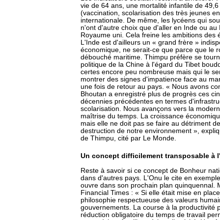
vie de 64 ans, une mortalité infantile de 49,
(vaccination, scolarisation des très jeunes en
internationale. De même, les lycéens qui so
n'ont d'autre choix que d'aller en Inde ou au
Royaume uni. Cela freine les ambitions des é
L'Inde est d'ailleurs un « grand frère » indi
économique, ne serait-ce que parce que le
débouché maritime. Thimpu préfère se tourne
politique de la Chine à l'égard du Tibet bou
certes encore peu nombreuse mais qui le se
montrer des signes d'impatience face au ma
une fois de retour au pays. « Nous avons co
Bhoutan a enregistré plus de progrès ces ci
décennies précédentes en termes d'infrastru
scolarisation. Nous avançons vers la moder
maîtrise du temps. La croissance économique
mais elle ne doit pas se faire au détriment de
destruction de notre environnement », expliq
de Thimpu, cité par Le Monde.
Un concept difficilement transposable à l
Reste à savoir si ce concept de Bonheur natio
dans d'autres pays. L'Onu le cite en exemple,
ouvre dans son prochain plan quinquennal. M
Financial Times : « Si elle était mise en place
philosophie respectueuse des valeurs humaine
gouvernements. La course à la productivité pe
réduction obligatoire du temps de travail pe