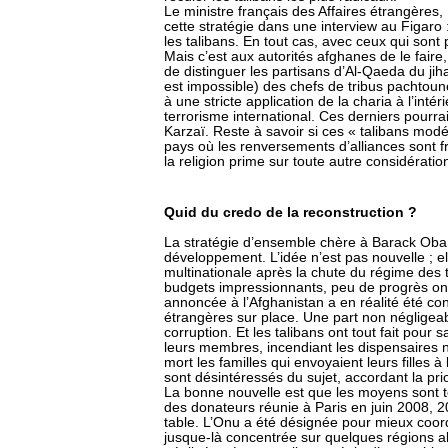
Le ministre français des Affaires étrangères, 
cette stratégie dans une interview au Figaro 
les talibans. En tout cas, avec ceux qui sont
Mais c’est aux autorités afghanes de le faire
de distinguer les partisans d’Al-Qaeda du jih
est impossible) des chefs de tribus pachto
à une stricte application de la charia à l’int
terrorisme international. Ces derniers pourr
Karzaï. Reste à savoir si ces « talibans modé
pays où les renversements d’alliances sont f
la religion prime sur toute autre considératio
Quid du credo de la reconstruction ?
La stratégie d’ensemble chère à Barack Obam
développement. L’idée n’est pas nouvelle ; el
multinationale après la chute du régime des
budgets impressionnants, peu de progrès ont 
annoncée à l’Afghanistan a en réalité été co
étrangères sur place. Une part non négligeabl
corruption. Et les talibans ont tout fait pour 
leurs membres, incendiant les dispensaires 
mort les familles qui envoyaient leurs filles à 
sont désintéressés du sujet, accordant la prior
La bonne nouvelle est que les moyens sont to
des donateurs réunie à Paris en juin 2008, 20 
table. L’Onu a été désignée pour mieux coo
jusque-là concentrée sur quelques régions al