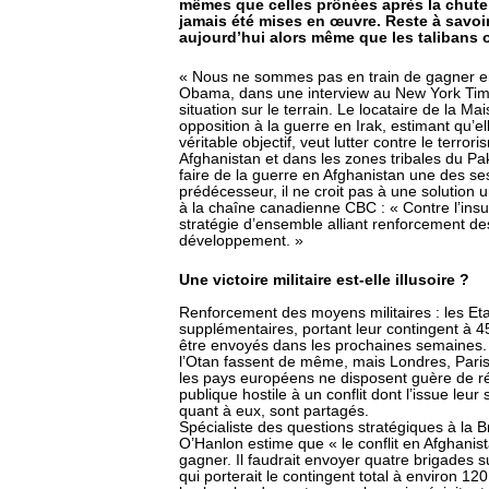
mêmes que celles prônées après la chute 
jamais été mises en œuvre. Reste à savoir 
aujourd’hui alors même que les talibans o
« Nous ne sommes pas en train de gagner e
Obama, dans une interview au New York Times
situation sur le terrain. Le locataire de la M
opposition à la guerre en Irak, estimant qu’el
véritable objectif, veut lutter contre le terror
Afghanistan et dans les zones tribales du P
faire de la guerre en Afghanistan une des ses 
prédécesseur, il ne croit pas à une solution u
à la chaîne canadienne CBC : « Contre l’insur
stratégie d’ensemble alliant renforcement de
développement. »
Une victoire militaire est-elle illusoire ?
Renforcement des moyens militaires : les E
supplémentaires, portant leur contingent à 4
être envoyés dans les prochaines semaines. 
l’Otan fassent de même, mais Londres, Paris 
les pays européens ne disposent guère de rés
publique hostile à un conflit dont l’issue leu
quant à eux, sont partagés.
Spécialiste des questions stratégiques à la B
O’Hanlon estime que « le conflit en Afghanis
gagner. Il faudrait envoyer quatre brigades
qui porterait le contingent total à environ 120