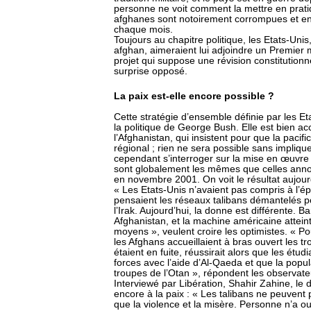
personne ne voit comment la mettre en pratiq
afghanes sont notoirement corrompues et en
chaque mois.
Toujours au chapitre politique, les Etats-Unis,
afghan, aimeraient lui adjoindre un Premier m
projet qui suppose une révision constitution
surprise opposé.
La paix est-elle encore possible ?
Cette stratégie d’ensemble définie par les E
la politique de George Bush. Elle est bien acc
l’Afghanistan, qui insistent pour que la paci
régional ; rien ne sera possible sans implique
cependant s’interroger sur la mise en œuvre 
sont globalement les mêmes que celles anno
en novembre 2001. On voit le résultat aujour
« Les Etats-Unis n’avaient pas compris à l’ép
pensaient les réseaux talibans démantelés pour
l’Irak. Aujourd’hui, la donne est différente. 
Afghanistan, et la machine américaine atteint
moyens », veulent croire les optimistes. « P
les Afghans accueillaient à bras ouvert les t
étaient en fuite, réussirait alors que les étud
forces avec l’aide d’Al-Qaeda et que la pop
troupes de l’Otan », répondent les observate
Interviewé par Libération, Shahir Zahine, le d
encore à la paix : « Les talibans ne peuvent pa
que la violence et la misère. Personne n’a oub