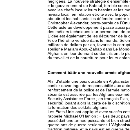
négligées. La nouvelle stratégie d’ensemble 
» le gouvernement de Kaboul, terrible source 
avec les chefs locaux leurs besoins et les moy
niveau local, en relation étroite avec la popul
aboutir et les habitants les défendre contre l
Christopher Alexander, porte-parole de l’Onu
Cette aide au développement passe aussi pa
des métiers techniques leur permettant de par
L’idée est également de les détourner de la c
% de l’héroïne vendue dans le monde. Selon l
milliards de dollars par an, favorise la corru
souligne Mariam Abou-Zahab dans Le Monde : 
Afghans en leur donnant ce dont ils ont le pl
du travail et de la nourriture pour leurs enfan
Comment bâtir une nouvelle armée afgha
Afin d’établir une paix durable en Afghanista
confier davantage de responsabilité aux auto
renforcement de la police et de l’armée nation
sécurité est assurée par les Afghans eux-même
Security Assistance Force ; en français Fias,
sécurité) jouant alors la carte de la discréti
la formation des soldats afghans.
Les Etats-Unis ont appliqué avec succès cett
rappelle Michael O’Hanlon : « Les deux pays
possédait une armée puissante et bien structur
quatre ans de guerre seulement. L’Afghanist
tradition militaire, et le pays est en guerre d