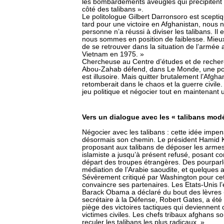
les bombardements aveugles qui précipitent c
côté des talibans ».
Le politologue Gilbert Darronsoro est sceptiqu
tard pour une victoire en Afghanistan, nous 
personne n’a réussi à diviser les talibans. Il 
nous sommes en position de faiblesse. Mieux 
de se retrouver dans la situation de l’armée 
Vietnam en 1975. »
Chercheuse au Centre d’études et de recher
Abou-Zahab défend, dans Le Monde, une posit
est illusoire. Mais quitter brutalement l’Afgh
retomberait dans le chaos et la guerre civile.
jeu politique et négocier tout en maintenant u
Vers un dialogue avec les « talibans mod
Négocier avec les talibans : cette idée impens
désormais son chemin. Le président Hamid Ka
proposant aux talibans de déposer les armes
islamiste a jusqu’à présent refusé, posant c
départ des troupes étrangères. Des pourparl
médiation de l’Arabie saoudite, et quelques 
Sévèrement critiqué par Washington pour cet
convaincre ses partenaires. Les Etats-Unis 
Barack Obama a déclaré du bout des lèvres «
secrétaire à la Défense, Robert Gates, a été p
piège des victoires tactiques qui deviennent
victimes civiles. Les chefs tribaux afghans so
reculer les talibans les plus radicaux. »