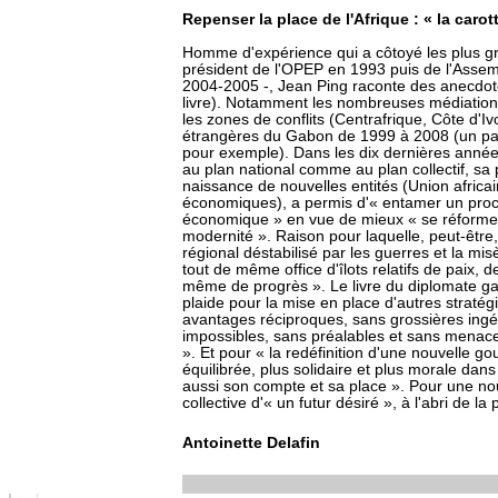
Repenser la place de l'Afrique : « la carot
Homme d'expérience qui a côtoyé les plus g
président de l'OPEP en 1993 puis de l'Asse
2004-2005 -, Jean Ping raconte des anecdote
livre). Notamment les nombreuses médiations
les zones de conflits (Centrafrique, Côte d'Iv
étrangères du Gabon de 1999 à 2008 (un pa
pour exemple). Dans les dix dernières année
au plan national comme au plan collectif, sa 
naissance de nouvelles entités (Union afric
économiques), a permis d'« entamer un proces
économique » en vue de mieux « se réformer
modernité ». Raison pour laquelle, peut-être
régional déstabilisé par les guerres et la mis
tout de même office d'îlots relatifs de paix, de 
même de progrès ». Le livre du diplomate ga
plaide pour la mise en place d'autres stratég
avantages réciproques, sans grossières ingér
impossibles, sans préalables et sans menaces
». Et pour « la redéfinition d'une nouvelle go
équilibrée, plus solidaire et plus morale dans l
aussi son compte et sa place ». Pour une nou
collective d'« un futur désiré », à l'abri de la
Antoinette Delafin