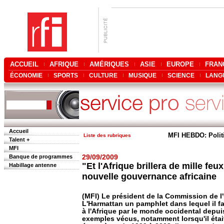
ACCUEIL
AFRIQUE
AMÉRIQUES
ASIE
EUROPE
FRAN
ÉCONOMIE
SPORTS
CULTURE
MUSIQUE
SCIENCE
LANG
Accueil
MFI HEBDO: Polit
Liste des rubriques
Talent +
MFI
Banque de programmes
29/09/2009
"Et l'Afrique brillera de mille fe
Habillage antenne
nouvelle gouvernance africaine
(MFI) Le président de la Commission de l'
L'Harmattan un pamphlet dans lequel il f
à l'Afrique par le monde occidental depui
exemples vécus, notamment lorsqu'il étai