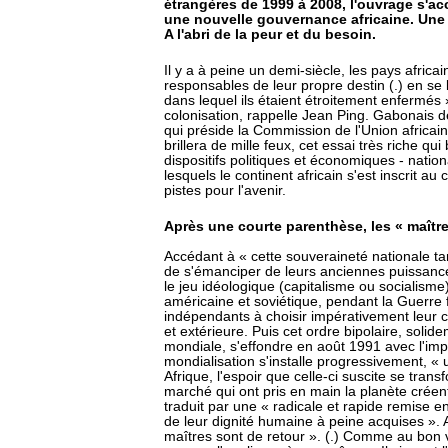
étrangères de 1999 à 2008, l'ouvrage s'a
une nouvelle gouvernance africaine. Une v
A l'abri de la peur et du besoin.
Il y a à peine un demi-siècle, les pays afric
responsables de leur propre destin (.) en se 
dans lequel ils étaient étroitement enfermés 
colonisation, rappelle Jean Ping. Gabonais d
qui préside la Commission de l'Union africaine
brillera de mille feux, cet essai très riche qu
dispositifs politiques et économiques - natio
lesquels le continent africain s'est inscrit a
pistes pour l'avenir.
Après une courte parenthèse, les « maître
Accédant à « cette souveraineté nationale tan
de s'émanciper de leurs anciennes puissances 
le jeu idéologique (capitalisme ou socialisme
américaine et soviétique, pendant la Guerre 
indépendants à choisir impérativement leur ca
et extérieure. Puis cet ordre bipolaire, solid
mondiale, s'effondre en août 1991 avec l'imp
mondialisation s'installe progressivement, «
Afrique, l'espoir que celle-ci suscite se tra
marché qui ont pris en main la planète créen
traduit par une « radicale et rapide remise e
de leur dignité humaine à peine acquises ». 
maîtres sont de retour ». (.) Comme au bon v