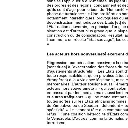
sans se l'appliquer à eux-mêmes. Ils jugent l
des ordres et des leçons, condamnent et déc
qu'ils sont d'agir pour le bien de l'Humanité 
phase de turbulence : « Une prolifération s
notamment interethniques, provoquées ou 
déconstruction méthodique des Etats [et] de 
l'Etat-nation souverain, un principe d'origin
situation est d'autant plus grave que la plup
construction ou de consolidation. Résultat, au 
l'homme, « on récolte "Etat sauvage", les co
».
Les acteurs hors souveraineté exercent d
Régression, paupérisation massive, « la cré
[sont dues] à l'exacerbation des forces du m
d'ajustements structurels ». Les Etats sont d'
toute responsabilité », qu'on privatise à tout
étrangères) à la « violence légitime », mise 
mercenaires. L'auteur souligne aussi l'émer
acteurs hors souveraineté » - qui vont selon
en passant par les médias mais aussi les terr
et autres trafiquants. - qui ne manquent pas 
toutes sortes sur les Etats africains sommés d
du Zimbabwe ou du Soudan - défendent « bec 
spécificité ». Ils tiennent tête à la communaut
refus » : une coalition hétéroclite d'Etats co
le Venezuela. D'autres, comme la Somalie, som
terrorisme.