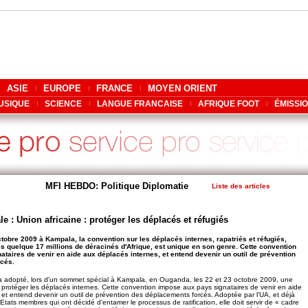
ASIE
EUROPE
FRANCE
MOYEN ORIENT
USIQUE
SCIENCE
LANGUE FRANCAISE
AFRIQUE FOOT
ÉMISSI
MFI HEBDO: Politique Diplomatie
Liste des articles
 : Union africaine : protéger les déplacés et réfugiés
ctobre 2009 à Kampala, la convention sur les déplacés internes, rapatriés et réfugiés,
es quelque 17 millions de déracinés d'Afrique, est unique en son genre. Cette convention
taires de venir en aide aux déplacés internes, et entend devenir un outil de prévention
cés.
 a adopté, lors d'un sommet spécial à Kampala, en Ouganda, les 22 et 23 octobre 2009, une
protéger les déplacés internes. Cette convention impose aux pays signataires de venir en aide
 et entend devenir un outil de prévention des déplacements forcés. Adoptée par l'UA, et déjà
tats membres qui ont décidé d'entamer le processus de ratification, elle doit servir de « cadre