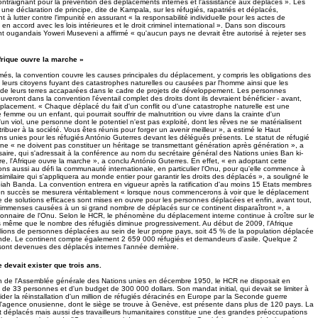
 contraignant pour la prévention des déplacements internes et l'assistance aux déplacés ». Les
une déclaration de principe, dite de Kampala, sur les réfugiés, rapatriés et déplacés,
 lutter contre l'impunité en assurant « la responsabilité individuelle pour les actes de
 en accord avec les lois intérieures et le droit criminel international ». Dans son discours
ent ougandais Yoweri Museveni a affirmé « qu'aucun pays ne devrait être autorisé à rejeter ses
Afrique ouvre la marche »
rmés, la convention couvre les causes principales du déplacement, y compris les obligations des
eurs citoyens fuyant des catastrophes naturelles ou causées par l'homme ainsi que les
de leurs terres accaparées dans le cadre de projets de développement. Les personnes
uveront dans la convention l'éventail complet des droits dont ils devraient bénéficier - avant,
placement. « Chaque déplacé du fait d'un conflit ou d'une catastrophe naturelle est une
emme ou un enfant, qui pourrait souffrir de malnutrition ou vivre dans la crainte d'un
un viol, une personne dont le potentiel n'est pas exploité, dont les rêves ne se matérialisent
ribuer à la société. Vous êtes réunis pour forger un avenir meilleur », a estimé le Haut
s unies pour les réfugiés António Guterres devant les délégués présents. Le statut de réfugié
rne « ne doivent pas constituer un héritage se transmettant génération après génération », a
aire, qui s'adressait à la conférence au nom du secrétaire général des Nations unies Ban ki-
e, l'Afrique ouvre la marche », a conclu António Guterres. En effet, « en adoptant cette
ns aussi au défi la communauté internationale, en particulier l'Onu, pour qu'elle commence à
imilaire qui s'appliquera au monde entier pour garantir les droits des déplacés », a souligné le
ah Banda. La convention entrera en vigueur après la ratification d'au moins 15 Etats membres
 Son succès se mesurera véritablement « lorsque nous commencerons à voir que le déplacement
 de solutions efficaces sont mises en ouvre pour les personnes déplacées et enfin, avant tout,
immenses causées à un si grand nombre de déplacés sur ce continent disparaîtront », a
ionnaire de l'Onu. Selon le HCR, le phénomène du déplacement interne continue à croître sur le
ors même que le nombre des réfugiés diminue progressivement. Au début de 2009, l'Afrique
millions de personnes déplacées au sein de leur propre pays, soit 45 % de la population déplacée
onde. Le continent compte également 2 659 000 réfugiés et demandeurs d'asile. Quelque 2
sont devenues des déplacés internes l'année dernière.
 devait exister que trois ans.
on de l'Assemblée générale des Nations unies en décembre 1950, le HCR ne disposait en
e 33 personnes et d'un budget de 300 000 dollars. Son mandat initial, qui devait se limiter à
 aider la réinstallation d'un million de réfugiés déracinés en Europe par la Seconde guerre
 l'agence onusienne, dont le siège se trouve à Genève, est présente dans plus de 120 pays. La
et déplacés mais aussi des travailleurs humanitaires constitue une des grandes préoccupations