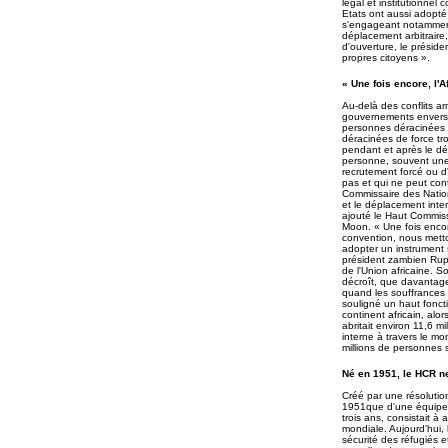
légal et institutionnel
Etats ont aussi adopté 
s'engageant notamment à
déplacement arbitraire,
d'ouverture, le présid
propres citoyens ».
« Une fois encore, l'
Au-delà des conflits a
gouvernements envers l
personnes déracinées 
déracinées de force tro
pendant et après le dé
personne, souvent une f
recrutement forcé ou d'
pas et qui ne peut cont
Commissaire des Nation
et le déplacement inte
ajouté le Haut Commiss
Moon. « Une fois encor
convention, nous metto
adopter un instrument s
président zambien Rupi
de l'Union africaine.
décroît, que davantage
quand les souffrances 
souligné un haut fonct
continent africain, al
abritait environ 11,6 
interne à travers le m
millions de personnes 
Né en 1951, le HCR ne
Créé par une résoluti
1951que d'une équipe d
trois ans, consistait à
mondiale. Aujourd'hui,
sécurité des réfugiés 