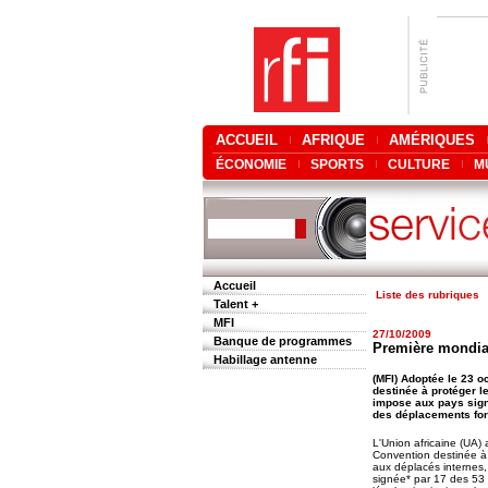
ACCUEIL
AFRIQUE
AMÉRIQUES
ÉCONOMIE
SPORTS
CULTURE
M
Accueil
Liste des rubriques
Talent +
MFI
27/10/2009
Banque de programmes
Première mondiale
Habillage antenne
(MFI) Adoptée le 23 o
destinée à protéger l
impose aux pays signa
des déplacements for
L'Union africaine (UA)
Convention destinée à 
aux déplacés internes,
signée* par 17 des 53 E