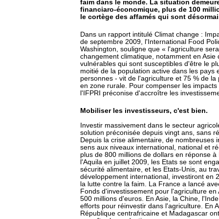
faim dans le monde. La situation demeure 
financiaro-économique, plus de 100 mill
le cortège des affamés qui sont désormais
Dans un rapport intitulé Climat change : Impa
de septembre 2009, l'International Food Poli
Washington, souligne que « l'agriculture ser
changement climatique, notamment en Asie d
vulnérables qui sont susceptibles d'être le p
moitié de la population active dans les pays 
personnes - vit de l'agriculture et 75 % de l
en zone rurale. Pour compenser les impacts
l'IFPRI préconise d'accroître les investisseme
Mobiliser les investisseurs, c'est bien.
Investir massivement dans le secteur agricole 
solution préconisée depuis vingt ans, sans ré
Depuis la crise alimentaire, de nombreuses in
sens aux niveaux international, national et r
plus de 800 millions de dollars en réponse à
l'Aquila en juillet 2009, les Etats se sont eng
sécurité alimentaire, et les Etats-Unis, au t
développement international, investiront en 2
la lutte contre la faim. La France a lancé ave
Fonds d'investissement pour l'agriculture en 
500 millions d'euros. En Asie, la Chine, l'Inde
efforts pour réinvestir dans l'agriculture. En 
République centrafricaine et Madagascar ont