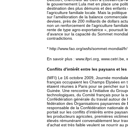
le gouvernement Lula met en place une politi
destination des plus démunis et des enfants
l'agriculture familiale locale. Mais la politiqu
sur l'amélioration de la balance commercia
devises, près de 200 milliards de dollars actu
non un renforcement de l'agriculture familial
rente de type agro-exportatrice », poursuit l
d'avance sur la capacité du Sommet mondia
contradictions.
* http://www.fao.org/wsfs/sommet-mondial/fr/
En savoir plus : www.ifpri.org, www.cetri.be,
Conflits d'intérêt entre les paysans et l
(MFI) Le 16 octobre 2009, Journée mondiale 
français occupaient les Champs Elysées en t
étaient réunies à Paris pour se pencher sur l
Guinée. Une rencontre à l'initiative du Grou
technologiques, du Comité français pour la sol
Confédération générale du travail autour d
fédération des Organisations paysannes de 
responsable de la Confédération nationale de
portait sur les conflits d'intérêts entre pay
les producteurs agricoles, premières victimes
élevés rémunérant convenablement leur travail
d'achat est très faible veulent se nourrir au p