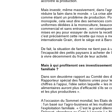
accroître la production.
Mais investir, même massivement, dans l'agr
réduire la faim dans le monde. « La crise al
comme étant un problème de production. Pour
monopole, cela veut dire des semences com
uniformes dédiées à la monoculture, beaucou
commercial et sans entraves ; en conséque
mises en jeu pour essayer de suivre la recet
c'est précisément cette recette qui nous a 
internationale Grain, dont le siège est à Ba
De fait, la situation de famine ne tient pas à
l'incapacité des petits paysans à acheter de 
à vivre décemment du fruit de leur activité.
Mais à qui profiteront ces investissements
familiale ?
Dans son deuxième rapport au Comité des dro
Rapporteur spécial des Nations unies pour le 
chiffres à l'appui, l'idée selon laquelle « les
alimentaires auront plus d'efficacité s'ils se
et les plus productives ».
A l'occasion du Sommet mondial, les Etats d
: l'un basé sur l'agro-business et les multinat
l'exploitation familiale. « C'est le grand d
Delcourt, chercheur au Cetri à Louvain-La-N