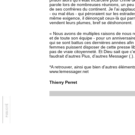
prison alors qu'il était incarcéré pour crime 
parole lors de nombreuses réunions, un peu
de ses confrères du continent. Je l'ai applaud
- ou mal élus - qui péroraient sur les estrades
même exigence, il dénonçait ceux-là qui parmi
vendent leurs plumes, bref se déshonorent.
« Nous avons de multiples raisons de nous r
et de toute son équipe - pour un anniversair
qui se sont battus ces dernières années afin 
femmes puissent disposer de cette presse lib
pas de vraie citoyenneté. Et Dieu sait que c'es
faudrait d'autres Pius, d'autres Messager (.).
*A retrouver, ainsi que bien d'autres éléments
www.lemessager.net
Thierry Perret