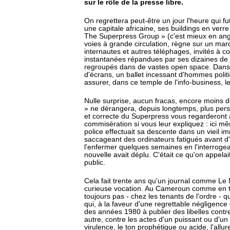
sur le rôle de la presse libre.
On regrettera peut-être un jour l'heure qui f
une capitale africaine, ses buildings en verr
The Superpress Group » (c'est mieux en angl
voies à grande circulation, règne sur un marc
internautes et autres téléphages, invités à 
instantanées répandues par ses dizaines de 
regroupés dans de vastes open space. Dans 
d'écrans, un ballet incessant d'hommes poli
assurer, dans ce temple de l'info-business, l
Nulle surprise, aucun fracas, encore moins d
» ne dérangera, depuis longtemps, plus personn
et correcte du Superpress vous regarderont
commisération si vous leur expliquez : ici m
police effectuait sa descente dans un vieil
saccageant des ordinateurs fatigués avant d'e
l'enfermer quelques semaines en l'interroge
nouvelle avait déplu. C'était ce qu'on appelai
public.
Cela fait trente ans qu'un journal comme Le 
curieuse vocation. Au Cameroun comme en t
toujours pas - chez les tenants de l'ordre - q
qui, à la faveur d'une regrettable négligence
des années 1980 à publier des libelles contr
autre, contre les actes d'un puissant ou d'un
virulence, le ton prophétique ou acide, l'all