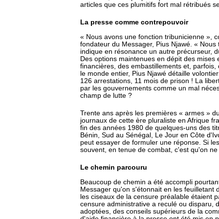
articles que ces plumitifs fort mal rétribués s
La presse comme contrepouvoir
« Nous avons une fonction tribunicienne », 
fondateur du Messager, Pius Njawé. « Nous t
indique en résonance un autre précurseur, d
Des options maintenues en dépit des mises 
financières, des embastillements et, parfois
le monde entier, Pius Njawé détaille volontie
126 arrestations, 11 mois de prison ! La libe
par les gouvernements comme un mal nécessai
champ de lutte ?
Trente ans après les premières « armes » d
journaux de cette ère pluraliste en Afrique fr
fin des années 1980 de quelques-uns des tit
Bénin, Sud au Sénégal, Le Jour en Côte d'Iv
peut essayer de formuler une réponse. Si les 
souvent, en tenue de combat, c'est qu'on ne 
Le chemin parcouru
Beaucoup de chemin a été accompli pourtan
Messager qu'on s'étonnait en les feuilletant
les ciseaux de la censure préalable étaient pa
censure administrative a reculé ou disparu, de
adoptées, des conseils supérieurs de la comm
d'aide financière à la presse ont été mis en