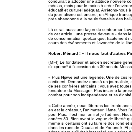
conduirait à adopter une attitude nouvelle c
médias, mais pour le moins à créer l'envir
éducatif et culturel adéquat. Arrêtons-nous à
du journalisme est encore, en Afrique fran
près abandonné à la seule fantaisie des bail
Là serait aussi une façon de contourner l'ave
de cet article : une presse devenue - dans le
de consommation quelconque, hautement norm
cours des événements et l'avancée de la lib
Robert Ménard : « Il nous faut d'autres P
(MFI) Le fondateur et ancien secrétaire géné
s'exprime* à l'occasion des 30 ans du Messa
« Pius Njawé est une légende. Une de ces l
continent. Demandez donc à un journaliste, 
de ses confrères africains : vous avez toutes 
fondateur du Messager. Pius incarne la presse
combat pour son indépendance et sa dignité
« Cette année, nous fêterons les trente ans 
en est le créateur, l'animateur, l'âme. Vous l'
pour Pius. Il est mon ami et je l'admire. Nou
années 80. Bien avant la vague de liberté qui
même si certains ont su faire le dos rond et s
dans les rues de Douala et de Yaoundé. Et pr