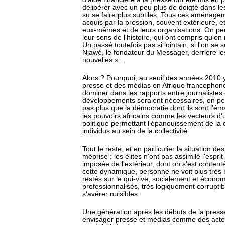
délibérer avec un peu plus de doigté dans les
su se faire plus subtiles. Tous ces aménage
acquis par la pression, souvent extérieure, e
eux-mêmes et de leurs organisations. On peut
leur sens de l'histoire, qui ont compris qu'o
Un passé toutefois pas si lointain, si l'on s
Njawé, le fondateur du Messager, derrière l
nouvelles » .
Alors ? Pourquoi, au seuil des années 2010 y
presse et des médias en Afrique francophone
dominer dans les rapports entre journalistes 
développements seraient nécessaires, on peut
pas plus que la démocratie dont ils sont l'é
les pouvoirs africains comme les vecteurs d'
politique permettant l'épanouissement de la
individus au sein de la collectivité.
Tout le reste, et en particulier la situation
méprise : les élites n'ont pas assimilé l'esp
imposée de l'extérieur, dont on s'est content
cette dynamique, personne ne voit plus très 
restés sur le qui-vive, socialement et écono
professionnalisés, très logiquement corrupti
s'avérer nuisibles.
Une génération après les débuts de la presse 
envisager presse et médias comme des acteu