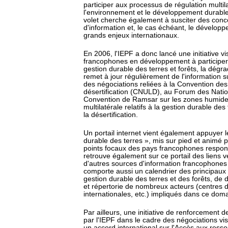
participer aux processus de régulation multil
l'environnement et le développement durable
volet cherche également à susciter des con
d'information et, le cas échéant, le dévelop
grands enjeux internationaux.
En 2006, l'IEPF a donc lancé une initiative v
francophones en développement à participer 
gestion durable des terres et forêts, la dégrad
remet à jour régulièrement de l'information s
des négociations reliées à la Convention des 
désertification (CNULD), au Forum des Nation
Convention de Ramsar sur les zones humides
multilatérale relatifs à la gestion durable des
la désertification.
Un portail internet vient également appuyer
durable des terres », mis sur pied et animé p
points focaux des pays francophones respo
retrouve également sur ce portail des liens ver
d'autres sources d'information francophones (l
comporte aussi un calendrier des principaux
gestion durable des terres et des forêts, de d
et répertorie de nombreux acteurs (centres 
internationales, etc.) impliqués dans ce dom
Par ailleurs, une initiative de renforcement d
par l'IEPF dans le cadre des négociations vi
un accord international sur l'Accès aux ress