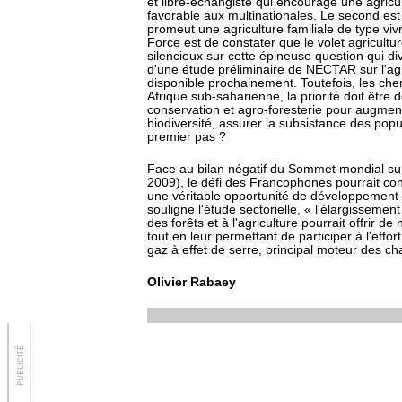
et libre-échangiste qui encourage une agricu
favorable aux multinationales. Le second est 
promeut une agriculture familiale de type vi
Force est de constater que le volet agricult
silencieux sur cette épineuse question qui div
d'une étude préliminaire de NECTAR sur l'agr
disponible prochainement. Toutefois, les che
Afrique sub-saharienne, la priorité doit être 
conservation et agro-foresterie pour augmen
biodiversité, assurer la subsistance des popul
premier pas ?
Face au bilan négatif du Sommet mondial sur
2009), le défi des Francophones pourrait con
une véritable opportunité de développement
souligne l'étude sectorielle, « l'élargisseme
des forêts et à l'agriculture pourrait offrir de
tout en leur permettant de participer à l'eff
gaz à effet de serre, principal moteur des c
Olivier Rabaey