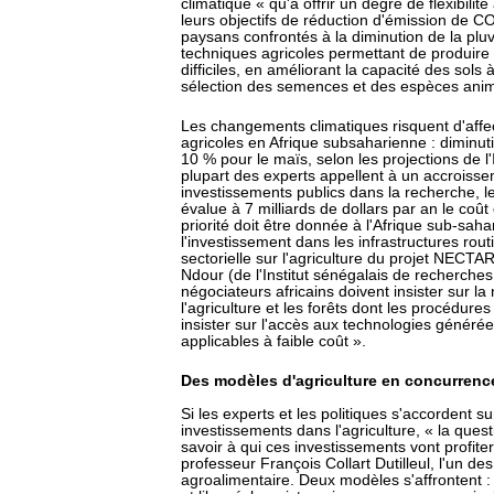
climatique « qu'à offrir un degré de flexibili
leurs objectifs de réduction d'émission de C
paysans confrontés à la diminution de la pluvi
techniques agricoles permettant de produire 
difficiles, en améliorant la capacité des sols 
sélection des semences et des espèces ani
Les changements climatiques risquent d'affe
agricoles en Afrique subsaharienne : diminuti
10 % pour le maïs, selon les projections de l'I
plupart des experts appellent à un accroisse
investissements publics dans la recherche, les 
évalue à 7 milliards de dollars par an le coût
priorité doit être donnée à l'Afrique sub-sah
l'investissement dans les infrastructures ro
sectorielle sur l'agriculture du projet NE
Ndour (de l'Institut sénégalais de recherches
négociateurs africains doivent insister sur la
l'agriculture et les forêts dont les procédures
insister sur l'accès aux technologies générée
applicables à faible coût ».
Des modèles d'agriculture en concurrenc
Si les experts et les politiques s'accordent su
investissements dans l'agriculture, « la que
savoir à qui ces investissements vont profite
professeur François Collart Dutilleul, l'un de
agroalimentaire. Deux modèles s'affrontent : 