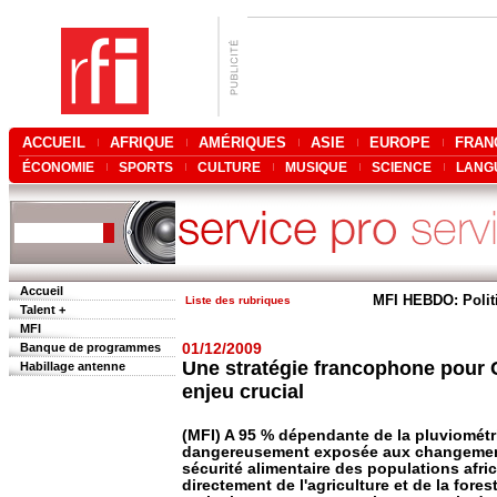
ACCUEIL
AFRIQUE
AMÉRIQUES
ASIE
EUROPE
FRAN
ÉCONOMIE
SPORTS
CULTURE
MUSIQUE
SCIENCE
LANG
Accueil
MFI HEBDO: Polit
Liste des rubriques
Talent +
MFI
Banque de programmes
01/12/2009
Une stratégie francophone pour 
Habillage antenne
enjeu crucial
(MFI) A 95 % dépendante de la pluviométrie
dangereusement exposée aux changement
sécurité alimentaire des populations afri
directement de l'agriculture et de la fores