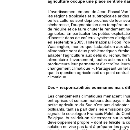
agriculture occupe une place centrale da
L'avertissement émane de Jean-Pascal Van Y
les régions tropicales et subtropicales arides
où les cultures sont déjà proches de leur seui
sécheresse, l'augmentation des températures 
de réduire et de faire chuter le rendement m
agricoles. En particulier les petites exploitat
d'investir dans de coûteux systèmes d'irriga
en septembre 2009, l'International Food Poli
Washington, montre que l'adaptation aux cha
alimentaire sont deux problématiques étroitem
adapter l'agriculture aux défis du réchauffem
alimentaire. Inversement, toutes actions en f
producteurs leur permettant d'accroître leurs
changement climatique ». Partageant un tel 
que la question agricole soit un point centr
climatique.
Des « responsabilités communes mais dif
Les changements climatiques menacent l'huma
entreprises et consommateurs des pays indust
petite agriculture du Sud n'est pas d'adopt
polluants, tant sa part dans les émissions gl
signale le sociologue François Polet, du Cen
Belgique. Aussi doit-on s'interroger sur la 
développement propre » dont se félicite la c
solution ne vise pas tant à préparer les pay