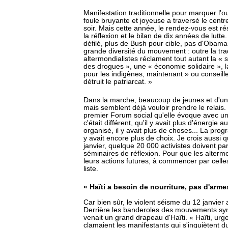
Manifestation traditionnelle pour marquer l'
foule bruyante et joyeuse a traversé le centr
soir. Mais cette année, le rendez-vous est r
la réflexion et le bilan de dix années de lutte
défilé, plus de Bush pour cible, pas d'Obama 
grande diversité du mouvement : outre la trad
altermondialistes réclament tout autant la « s
des drogues », une « économie solidaire », l
pour les indigènes, maintenant » ou conseill
détruit le patriarcat. »
Dans la marche, beaucoup de jeunes et d'univ
mais semblent déjà vouloir prendre le relais.
premier Forum social qu'elle évoque avec une
c'était différent, qu'il y avait plus d'énergie
organisé, il y avait plus de choses... La prog
y avait encore plus de choix. Je crois aussi q
janvier, quelque 20 000 activistes doivent pa
séminaires de réflexion. Pour que les altermo
leurs actions futures, à commencer par celle
liste.
« Haïti a besoin de nourriture, pas d'arme
Car bien sûr, le violent séisme du 12 janvier
Derrière les banderoles des mouvements synd
venait un grand drapeau d'Haïti. « Haïti, urg
clamaient les manifestants qui s'inquiètent du