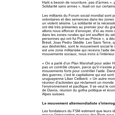
Haïti a besoin de nourriture, pas d'armes »
Solidarité sans armes », lisait-on sur certains
Les militants du Forum social mondial sont 
volontaires et des semences dans les zones r
un violent séisme. La solidarité et la nécessi
ont été très présentes au premier jour du gr
allons nous efforcer d'envoyer, d'ici au moi
dans les zones rurales qui ont souffert du sé
personnes qui ont fui Port-au-Prince », a déc
Brésil, Joao Pedro Stédile. Les Sans Terre, q
aux déshérités, sont le mouvement social le 
est une zone militarisée qui recevra l'aide 
mouvements sociaux, nous irons à l'intérieur »
« On a parlé d'un Plan Marshall pour aider Haï
pas un contrôle citoyen, parce qu'il n'existe 
mouvements forts pour contrôler l'aide. Dans 
des guerres, c'est le capitalisme qui est sort
uruguayenne Lilian Celiberti. « Un autre mon
réunion d'activistes qui réclament un monde 
l'environnement et pacifique. Il se veut le 
de Davos, réunion du gotha politique et écon
Alpes suisses.
Le mouvement altermondialiste s'interro
Les fondateurs du FSM estiment que leurs id
preuve l'intervention massive des Etats pour 