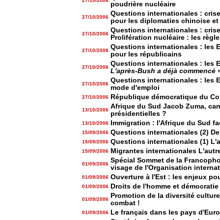
27/10/2006
poudrière nucléaire
Questions internationales : cris
27/10/2006
pour les diplomaties chinoise et
Questions internationales : cris
27/10/2006
Prolifération nucléaire : les règl
Questions internationales : les E
27/10/2006
pour les républicains
Questions internationales : les 
27/10/2006
L'après-Bush a déjà commencé
Questions internationales : les 
27/10/2006
mode d'emploi
République démocratique du Cong
27/10/2006
Afrique du Sud Jacob Zuma, can
13/10/2006
présidentielles ?
Immigration : l'Afrique du Sud f
13/10/2006
Questions internationales (2) De
15/09/2006
Questions internationales (1) L'
15/09/2006
Migrantes internationales L'au
15/09/2006
Spécial Sommet de la Francopho
01/09/2006
visage de l'Organisation interna
Ouverture à l'Est : les enjeux po
01/09/2006
Droits de l'homme et démocrati
01/09/2006
Promotion de la diversité cultur
01/09/2006
combat !
Le français dans les pays d'Euro
01/09/2006