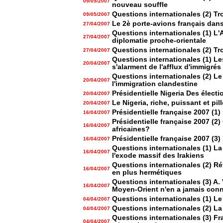
09/05/2007
nouveau souffle
Questions internationales (2) T
09/05/2007
Le 2è porte-avions français dan
27/04/2007
Questions internationales (1) L'
27/04/2007
diplomatie proche-orientale
Questions internationales (2) T
27/04/2007
Questions internationales (1) Les
20/04/2007
s'alarment de l'afflux d'immigrés
Questions internationales (2) Le
20/04/2007
l'immigration clandestine
Présidentielle Nigeria Des élect
20/04/2007
Le Nigeria, riche, puissant et pill
20/04/2007
Présidentielle française 2007 (1)
16/04/2007
Présidentielle française 2007 (2)
16/04/2007
africaines?
Présidentielle française 2007 (3)
16/04/2007
Questions internationales (1) L
16/04/2007
l'exode massif des Irakiens
Questions internationales (2) Réf
16/04/2007
en plus hermétiques
Questions internationales (3) A
16/04/2007
Moyen-Orient n'en a jamais con
Questions internationales (1) L
04/04/2007
Questions internationales (2) La
04/04/2007
Questions internationales (3) Fr
04/04/2007