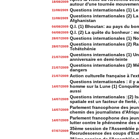
18/08/2009
autour d'une tournée mouvemen
Questions internationales (1) L
11/08/2009
Questions internationales (2) La 
11/08/2009
Afghanistan
Q.I. (1) Bhoutan: au pays du bon
04/08/2009
Q.I. (2) La quête du bonheur :
04/08/2009
Questions internationales (1) N
28/07/2009
Questions internationales (2) Ra
28/07/2009
Tchétchénie
Questions internationales (1) Un
21/07/2009
anniversaire en demi-teinte
Questions internationales (2) Mé
21/07/2009
dangers
Action culturelle française à l'ex
21/07/2009
Questions internationales : il y 
homme sur la Lune (1) Conquête
14/07/2009
aussi
Questions internationales :(2) I
14/07/2009
spatiale est un facteur de fierté
Parlement francophone des jeune
14/07/2009
chemin des journalistes d'Afriq
Parlement francophone des jeune
14/07/2009
lutter contre le phénomène des 
35ème session de l'Assemblée pa
07/07/2009
Recrudescence des coups d'Etat