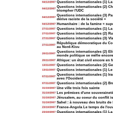
Questions internationales (1) La
04/12/2007
Questions internationales (2) Ch
04/12/2007
triompher l'UDC
Questions internationales (3) Pas
04/12/2007
dérive raciste de la société »
Humanitaire : de la famine « sup
04/12/2007
Questions internationales (1) La 
27/11/2007
Questions internationales (2) R
27/11/2007
Questions internationales (3) Vl
27/11/2007
République démocratique du Cong
27/11/2007
au Nord-Kivu
Questions internationales (2) El
20/11/2007
monde politique se méfie encor
Afrique: un état civil encore en f
20/11/2007
Questions internationales (2) G
13/11/2007
Questions internationales (1) Le 
13/11/2007
Questions internationales (1) Ira
07/11/2007
avec l'Occident
Questions internationales (2) Bru
07/11/2007
Une ville trois fois sainte
31/10/2007
Les prémices d'une souverainet
31/10/2007
Jérusalem, au coeur du conflit i
31/10/2007
Sahel : à nouveau des bruits de
31/10/2007
France-Angola Le temps de l'ou
23/10/2007
Questions internationales (1) La 
23/10/2007