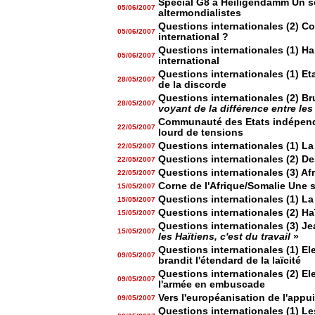
Spécial G8 à Heiligendamm Un so
05/06/2007
altermondialistes
Questions internationales (2) C
05/06/2007
international ?
Questions internationales (1) Ha
05/06/2007
international
Questions internationales (1) Et
28/05/2007
de la discorde
Questions internationales (2) Br
28/05/2007
voyant de la différence entre le
Communauté des Etats indépenda
22/05/2007
lourd de tensions
Questions internationales (1) L
22/05/2007
Questions internationales (2) De
22/05/2007
Questions internationales (3) Afr
22/05/2007
Corne de l'Afrique/Somalie Une s
15/05/2007
Questions internationales (1) La 
15/05/2007
Questions internationales (2) Ha
15/05/2007
Questions internationales (3) J
15/05/2007
les Haïtiens, c'est du travail
»
Questions internationales (1) Ele
09/05/2007
brandit l'étendard de la laïcité
Questions internationales (2) Ele
09/05/2007
l'armée en embuscade
Vers l'européanisation de l'appui
09/05/2007
Questions internationales (1) Le