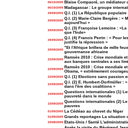
Blaise Compaoré, un médiateur 
06/10/2009
Madagascar : Le groupe internat
06/10/2009
Q.I. (1) La République populaire
29/09/2009
Q.I. (2) Marie-Claire Bergère : «
29/09/2009
aujourd'hui »
Q.I. (3) Françoise Lemoine : «La 
29/09/2009
que l'Inde»
Q.I. (4) Francis Perrin : « Pour le
29/09/2009
justifie la répression »
"Et l'Afrique brillera de mille f
29/09/2009
gouvernance africaine
Ramsès 2010 : Crise mondiale et
22/09/2009
aux banques centrales a ses lim
Ramsès 2010 : Crise mondiale et
22/09/2009
Obama, « extrêmement courageux
Q.I. (1) Elections sans passion 
22/09/2009
Q.I. (2) E. Humbert-Dorfmüller :
22/09/2009
dans l'ère des coalitions »
Questions internationales (1) Le
15/09/2009
pauvreté dans le monde
Questions internationales (2) L
15/09/2009
pauvres
La Cédéao au chevet du Niger
01/09/2009
Grands reportages La situation d
01/09/2009
Etats-Unis / Santé L'administra
25/08/2009
Après la visite du Révérend Jes