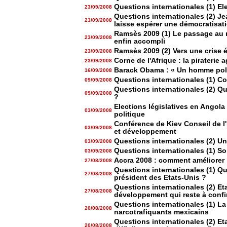
Questions internationales (1) Ele
23/09/2008
Questions internationales (2) Je
23/09/2008
laisse espérer une démocratisati
Ramsès 2009 (1) Le passage au 
23/09/2008
enfin accompli
Ramsès 2009 (2) Vers une crise
23/09/2008
Corne de l'Afrique : la piraterie 
23/09/2008
Barack Obama : « Un homme pol
16/09/2008
Questions internationales (1) C
09/09/2008
Questions internationales (2) Qu
09/09/2008
?
Elections législatives en Angola
03/09/2008
politique
Conférence de Kiev Conseil de l
03/09/2008
et développement
Questions internationales (2) U
03/09/2008
Questions internationales (1) So
03/09/2008
Accra 2008 : comment améliorer l'
27/08/2008
Questions internationales (1) Que
27/08/2008
président des Etats-Unis ?
Questions internationales (2) Eta
27/08/2008
développement qui reste à confi
Questions internationales (1) L
20/08/2008
narcotrafiquants mexicains
Questions internationales (2) Et
20/08/2008