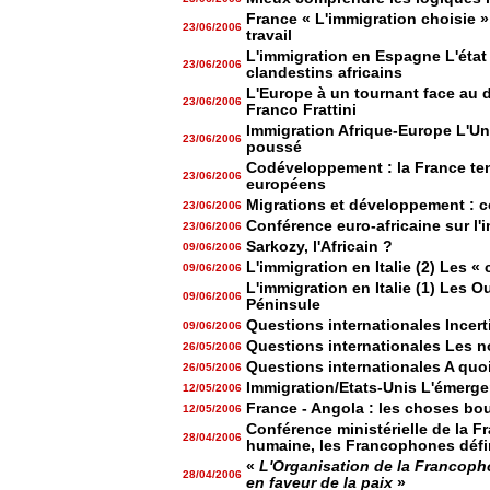
France « L'immigration choisie »,
23/06/2006
travail
L'immigration en Espagne L'état 
23/06/2006
clandestins africains
L'Europe à un tournant face au d
23/06/2006
Franco Frattini
Immigration Afrique-Europe L'U
23/06/2006
poussé
Codéveloppement : la France tent
23/06/2006
européens
Migrations et développement : c
23/06/2006
Conférence euro-africaine sur l'
23/06/2006
Sarkozy, l'Africain ?
09/06/2006
L'immigration en Italie (2) Les « 
09/06/2006
L'immigration en Italie (1) Les Ou
09/06/2006
Péninsule
Questions internationales Incer
09/06/2006
Questions internationales Les n
26/05/2006
Questions internationales A quoi
26/05/2006
Immigration/Etats-Unis L'émerge
12/05/2006
France - Angola : les choses bo
12/05/2006
Conférence ministérielle de la F
28/04/2006
humaine, les Francophones défin
«
L'Organisation de la Francopho
28/04/2006
en faveur de la paix
»