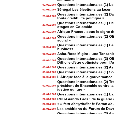
Questions internationales (1) Le
02/03/2007
Sénégal Les élections au laser
02/03/2007
Questions internationales (2) D
23/02/2007
toute crédibilité politique »
Questions internationales (1) Peu
23/02/2007
otages en Colombie
Afrique-France : sous le signe 
23/02/2007
Questions internationales (2) Ol
16/02/2007
social »
Questions internationales (1) Le 
16/02/2007
business
Asha-Rose Migiro : une Tanzani
09/02/2007
Questions internationales (3) Ol
09/02/2007
Difficile d'être optimiste pour l'A
Questions internationales (2) Asi
09/02/2007
Questions internationales (1) So
09/02/2007
L'Afrique face à la gouvernance
02/02/2007
Questions internationales (2) Tr
président de Ensemble contre la 
02/02/2007
justice qui tue »
Questions internationales (1) La
02/02/2007
RDC-Grands Lacs : de la guerre
26/01/2007
«
Il faut démythifier le Forum de
26/01/2007
Les ambitions du Forum de Dav
26/01/2007
Questions internationales (2) Ap