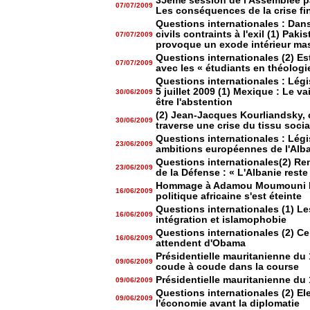
35ème session de l'Assemblée pa
07/07/2009
Les conséquences de la crise fi
Questions internationales : Dans 
civils contraints à l'exil (1) Paki
07/07/2009
provoque un exode intérieur mas
Questions internationales (2) Es
07/07/2009
avec les « étudiants en théologi
Questions internationales : Lég
5 juillet 2009 (1) Mexique : Le v
30/06/2009
être l'abstention
(2) Jean-Jacques Kourliandsky, c
30/06/2009
traverse une crise du tissu socia
Questions internationales : Légi
23/06/2009
ambitions européennes de l'Alb
Questions internationales(2) Ren
23/06/2009
de la Défense : « L'Albanie reste
Hommage à Adamou Moumouni Dj
16/06/2009
politique africaine s'est éteinte
Questions internationales (1) L
16/06/2009
intégration et islamophobie
Questions internationales (2) C
16/06/2009
attendent d'Obama
Présidentielle mauritanienne du 18
09/06/2009
coude à coude dans la course
Présidentielle mauritanienne du 18
09/06/2009
Questions internationales (2) Ele
09/06/2009
l'économie avant la diplomatie