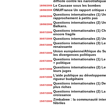
difficile contre les narcotrafiqua
Le Caucase sous les bombes
18/08/2008
ONU/France Un rapport critique 
18/08/2008
Questions internationales (1) U
18/08/2008
rapprochement à petits pas
Questions internationales (2) Un 
18/08/2008
Balkans.
Questions internationales (1) 
30/07/2008
encore fragile
Questions internationales (2) Un
30/07/2008
Questions internationales (3) Le
29/07/2008
renaissante
Union européenne/Afrique du Su
29/07/2008
les divergences politiques
Questions internationales (1) L
22/07/2008
» politique
Questions internationales (2) L
22/07/2008
leurs juges
L'aide publique au développement
22/07/2008
rigueur budgétaire
Questions internationales (1) D
15/07/2008
plus riches
Questions internationales (2) La
15/07/2008
croissance
Zimbabwe : la communauté intern
15/07/2008
fébriles