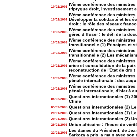
IVème conférence des ministres 
10/02/2008
triptyque droit, investissement e
IVème conférence des ministres 
Développer la solidarité et les 
10/02/2008
droit : le rôle des réseaux fran
IVème conférence des ministres 
10/02/2008
gérer, diffuser : le défi de la do
IVème conférence des ministres 
10/02/2008
transitionnelle (1) Principes et 
IVème conférence des ministres 
10/02/2008
transitionnelle (2) Les mécanisme
IVème conférence des ministres 
crise et consolidation de la pai
10/02/2008
reconstruction de l'Etat de droit
IVème conférence des ministres 
10/02/2008
pénale internationale : des acq
IVéme conférence des ministres 
10/02/2008
pénale internationale, d'hier à a
Questions internationales (1) 20
05/02/2008
Chine
Questions internationales (2) 
05/02/2008
Questions internationales (1) Le
29/01/2008
Questions internationales (2) U
29/01/2008
Union africaine : l'heure de vérit
29/01/2008
Les dames du Président, de Jea
22/01/2008
Sarkozy a pris la main avec son