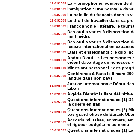
La Francophonie. combien de di
16/03/2009
Immigration : une nouvelle dyn
16/03/2009
La bataille du français dans la v
16/03/2009
Le droit de travailler dans sa p
16/03/2009
Francophonie littéraire, le tourn
16/03/2009
Des outils variés à disposition 
16/03/2009
multimédia
Des outils variés à disposition d
16/03/2009
réseau international en expansi
Etats et enseignants : le duo in
16/03/2009
Abdou Diouf : « Les personnes m
16/03/2009
créent davantage de richesses »
Mines antipersonnel : des progrè
10/03/2009
Conférence à Paris le 9 mars 2009
03/03/2009
langue dans son pays
Justice internationale Début des
24/02/2009
Liban
Algérie Bientôt la liste définitiv
24/02/2009
Questions internationales (1) D
17/02/2009
la guerre en Irak
Questions internationales (2) M
17/02/2009
pas grand-chose de Barack Oba
Accords militaires, sommets, am
17/02/2009
et rigueur budgétaire au menu
Questions internationales (1) La 
10/02/2009