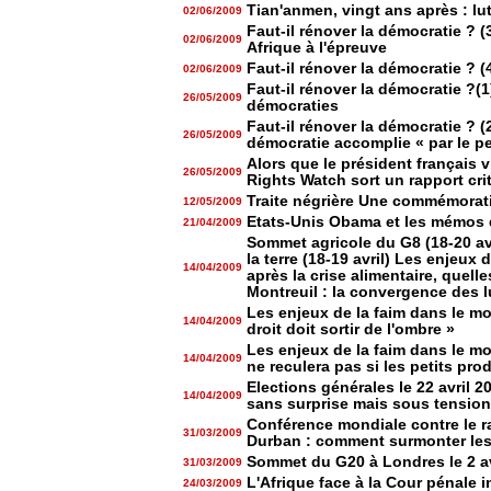
Tian'anmen, vingt ans après : lutt
02/06/2009
Faut-il rénover la démocratie ? 
02/06/2009
Afrique à l'épreuve
Faut-il rénover la démocratie ? (
02/06/2009
Faut-il rénover la démocratie ?(
26/05/2009
démocraties
Faut-il rénover la démocratie ? (
26/05/2009
démocratie accomplie « par le pe
Alors que le président français
26/05/2009
Rights Watch sort un rapport cr
Traite négrière Une commémorat
12/05/2009
Etats-Unis Obama et les mémos 
21/04/2009
Sommet agricole du G8 (18-20 avr
la terre (18-19 avril) Les enjeux
14/04/2009
après la crise alimentaire, quel
Montreuil : la convergence des 
Les enjeux de la faim dans le mon
14/04/2009
droit doit sortir de l'ombre »
Les enjeux de la faim dans le mo
14/04/2009
ne reculera pas si les petits pro
Elections générales le 22 avril 2
14/04/2009
sans surprise mais sous tension
Conférence mondiale contre le ra
31/03/2009
Durban : comment surmonter les
Sommet du G20 à Londres le 2 av
31/03/2009
L'Afrique face à la Cour pénale i
24/03/2009