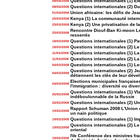
Questions internationales (1) Ele
08/04/2008
Questions internationales (2) Due
08/04/2008
Union africaine: les défis de Je
01/04/2008
Kenya (1) La communauté intern
25/03/2008
Kenya (2) Une privatisation de la
25/03/2008
Rencontre Diouf-Ban Ki-moon Les
25/03/2008
resserrés
Questions internationales (1) Pa
18/03/2008
Questions internationales (2) Le 
18/03/2008
Questions internationales (1) L
11/03/2008
Questions internationales (2) L
11/03/2008
Questions internationales (1) Le
04/03/2008
Questions internationales (2) Je
04/03/2008
détiennent les clés de leur dév
Elections municipales française
04/03/2008
l'immigration : diversité ou dive
Questions internationales (1) Vl
26/02/2008
indéboulonnable de la Russie
Questions internationales (2) Un
26/02/2008
Rapport Schuman 2008 L'Union e
19/02/2008
un nain politique
Questions internationales (1) Im
19/02/2008
Questions internationales (2) Le
19/02/2008
oriental
IVe Conférence des ministres fr
19/02/2008