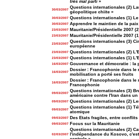
très mal parti
»
Questions internationales (2) Lau
30/03/2007
géopolitique chiite »
Questions internationales (1) L
30/03/2007
Apprendre le maintien de la pai
30/03/2007
Mauritanie/Présidentielle 2007 (2)
23/03/2007
Mauritanie/Présidentielle 2007 (
23/03/2007
Questions internationales (3) C
23/03/2007
européenne
Questions internationales (2) L'
23/03/2007
Questions internationales (1) L'
23/03/2007
Gouvernance et démocratie : la 
16/03/2007
Dossier : Francophonie dans le mo
16/03/2007
mobilisation a porté ses fruits
Dossier : Francophonie dans le
16/03/2007
Francophonie
Questions internationales (3) Br
09/03/2007
américaine contre l'Iran dans un
Questions internationales (2) Les
09/03/2007
Questions internationales (1) T
09/03/2007
atomique
Des Etats fragiles, entre conflits
09/03/2007
Focus sur la Mauritanie
09/03/2007
Questions internationales (2) Ca
l'indépendance du Kosovo, c'est
02/03/2007
centrale »