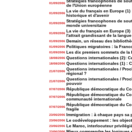
Stratégies francophones de sout
01/09/2006
de l'Union européenne
La vie du français en Europe (1)
01/09/2006
historique et d'avenir
Stratégies francophones de sout
01/09/2006
monde universitaire
La vie du français en Europe (3
01/09/2006
l'attrait grandissant de la langue
Demain, un réseau des bibliot
01/09/2006
Politiques migratoires : la Franc
01/09/2006
Les dix premiers sommets de la
01/09/2006
Questions internationales (2): 
18/08/2006
Questions internationales (1) : 
18/08/2006
Questions internationales / Pro
21/07/2006
régional ?
Questions internationales / Proch
21/07/2006
pouvoir
République démocratique du Con
07/07/2006
République démocratique du Con
07/07/2006
communauté internationale
République démocratique du Con
07/07/2006
fragile
Immigration : à chaque pays sa 
23/06/2006
Le codéveloppement : les objecti
23/06/2006
Le Maroc, interlocuteur privilégi
23/06/2006
Mieux comprendre les logiques m
23/06/2006