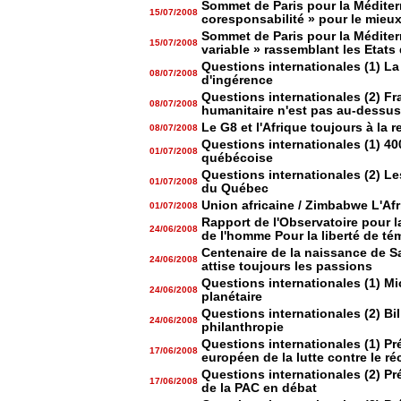
Sommet de Paris pour la Méditer
15/07/2008
coresponsabilité » pour le mieux
Sommet de Paris pour la Méditerr
15/07/2008
variable » rassemblant les Etats 
Questions internationales (1) La 
08/07/2008
d'ingérence
Questions internationales (2) Fr
08/07/2008
humanitaire n'est pas au-dessus
Le G8 et l'Afrique toujours à la 
08/07/2008
Questions internationales (1) 400e
01/07/2008
québécoise
Questions internationales (2) L
01/07/2008
du Québec
Union africaine / Zimbabwe L'Af
01/07/2008
Rapport de l'Observatoire pour l
24/06/2008
de l'homme Pour la liberté de té
Centenaire de la naissance de Sa
24/06/2008
attise toujours les passions
Questions internationales (1) Mi
24/06/2008
planétaire
Questions internationales (2) Bil
24/06/2008
philanthropie
Questions internationales (1) Pré
17/06/2008
européen de la lutte contre le r
Questions internationales (2) Pré
17/06/2008
de la PAC en débat