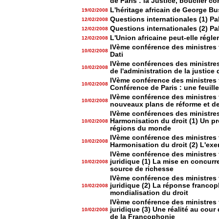
de Paris : la Justice, bouclier c
L'héritage africain de George Bus
19/02/2008
Questions internationales (1) Pa
12/02/2008
Questions internationales (2) Pa
12/02/2008
L'Union africaine peut-elle régle
12/02/2008
IVème conférence des ministres
10/02/2008
Dati
IVème conférences des ministres
10/02/2008
de l'administration de la justic
IVème conférence des ministres 
10/02/2008
Conférence de Paris : une feuille
IVème conférence des ministres 
10/02/2008
nouveaux plans de réforme et de
IVème conférences des ministres
Harmonisation du droit (1) Un p
10/02/2008
régions du monde
IVème conférence des ministres 
10/02/2008
Harmonisation du droit (2) L'ex
IVème conférence des ministres 
juridique (1) La mise en concurr
10/02/2008
source de richesse
IVème conférence des ministres 
juridique (2) La réponse franco
10/02/2008
mondialisation du droit
IVème conférence des ministres 
juridique (3) Une réalité au cou
10/02/2008
de la Francophonie