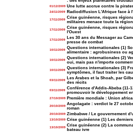
: des enjeux planétaires cruciau
Une lutte accrue contre la pirate
01/12/2009
Radiodiffusion L'Afrique face à 
24/11/2009
Crise guinéenne, risques région
17/11/2009
militaires menace toute la région
Crise guinéenne, risques régionau
17/11/2009
l'Ouest
Les 30 ans du Messager au Cam
17/11/2009
presse de combat
Questions internationales (1) S
10/11/2009
alimentaire : agrobusiness ou agr
Questions internationales (2) Ve
10/11/2009
oui, mais pas n'importe commen
Questions internationales (3) Fra
10/11/2009
symptômes, il faut traiter les ca
Les Arabes et la Shoah, par Gilb
03/11/2009
des récits
Conférence d'Addis-Abeba (11-
03/11/2009
promouvoir le développement en
Première mondiale : Union africa
27/10/2009
Angolagate : verdict le 27 octo
20/10/2009
roman
Zimbabwe / Le gouvernement d'u
20/10/2009
Crise guinéenne (1) Les dernier
13/10/2009
Crise guinéenne (2) La communau
13/10/2009
bateau ivre