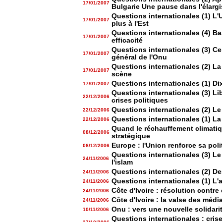
17/01/2007
Bulgarie Une pause dans l'élarg
Questions internationales (1) L
17/01/2007
plus à l'Est
Questions internationales (4) Ba
17/01/2007
efficacité
Questions internationales (3) Ce
17/01/2007
général de l'Onu
Questions internationales (2) La 
17/01/2007
scène
Questions internationales (1) Dix
17/01/2007
Questions internationales (3) Li
22/12/2006
crises politiques
Questions internationales (2) Le
22/12/2006
Questions internationales (1) La
22/12/2006
Quand le réchauffement climatiq
08/12/2006
stratégique
Europe : l'Union renforce sa pol
08/12/2006
Questions internationales (3) Le 
24/11/2006
l'islam
Questions internationales (2) Des
24/11/2006
Questions internationales (1) L'
24/11/2006
Côte d'Ivoire : résolution contre
24/11/2006
Côte d'Ivoire : la valse des médi
24/11/2006
Onu : vers une nouvelle solidarit
10/11/2006
Questions internationales : cris