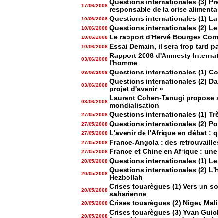
Questions internationales (3) Pré
17/06/2008
responsable de la crise alimenta
Questions internationales (1) L
10/06/2008
Questions internationales (2) L
10/06/2008
Le rapport d'Hervé Bourges Com
10/06/2008
Essai Demain, il sera trop tard 
10/06/2008
Rapport 2008 d'Amnesty Internatio
03/06/2008
l'homme
Questions internationales (1) Co
03/06/2008
Questions internationales (2) Da
03/06/2008
projet d'avenir »
Laurent Cohen-Tanugi propose sa
03/06/2008
mondialisation
Questions internationales (1) Tr
27/05/2008
Questions internationales (2) Pol
27/05/2008
L'avenir de l'Afrique en débat : 
27/05/2008
France-Angola : des retrouvaill
27/05/2008
France et Chine en Afrique : un
27/05/2008
Questions internationales (1) L
20/05/2008
Questions internationales (2) L
20/05/2008
Hezbollah
Crises touarègues (1) Vers un so
20/05/2008
saharienne
Crises touarègues (2) Niger, Mal
20/05/2008
Crises touarègues (3) Yvan Guic
20/05/2008