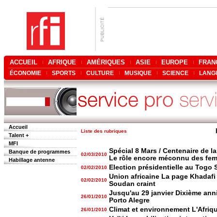
ACCUEIL
AFRIQUE
AMÉRIQUES
ASIE
EUROPE
FRAN
ÉCONOMIE
SPORTS
CULTURE
MUSIQUE
SCIENCE
LANG
Accueil
Liste des rubriques
Talent +
MFI
Spécial 8 Mars / Centenaire de l
Banque de programmes
02/03/2010
Le rôle encore méconnu des fem
Habillage antenne
Election présidentielle au Togo 
02/02/2010
Union africaine La page Khadafi
02/02/2010
Soudan craint
Jusqu'au 29 janvier Dixième ann
26/01/2010
Porto Alegre
Climat et environnement L'Afriq
26/01/2010