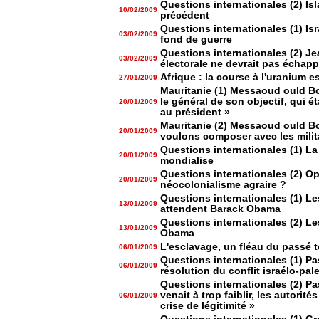
Questions internationales (2) Is
10/02/2009
précédent
Questions internationales (1) Isr
03/02/2009
fond de guerre
Questions internationales (2) Je
03/02/2009
électorale ne devrait pas échap
Afrique : la course à l'uranium e
27/01/2009
Mauritanie (1) Messaoud ould Bou
le général de son objectif, qui éta
20/01/2009
au président »
Mauritanie (2) Messaoud ould Bo
20/01/2009
voulons composer avec les milit
Questions internationales (1) La
20/01/2009
mondialise
Questions internationales (2) 
20/01/2009
néocolonialisme agraire ?
Questions internationales (1) Les
13/01/2009
attendent Barack Obama
Questions internationales (2) Le
13/01/2009
Obama
L'esclavage, un fléau du passé t
06/01/2009
Questions internationales (1) Pa
06/01/2009
résolution du conflit israélo-pale
Questions internationales (2) Pa
venait à trop faiblir, les autorit
06/01/2009
crise de légitimité »