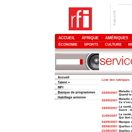
ACCUEIL
AFRIQUE
AMÉRIQUES
ÉCONOMIE
SPORTS
CULTURE
M
Accueil
Liste des rubriques
Talent +
MFI
Maladie d
Banque de programmes
25/09/2007
Quand le 
Habillage antenne
Maladie d
25/09/2007
Ce n’est 
La santé,
18/09/2007
Sucre : l
La santé,
11/09/2007
Qui dort 
04/09/2007
Manque de
28/08/2007
Quelles m
21/08/2007
Quelles 