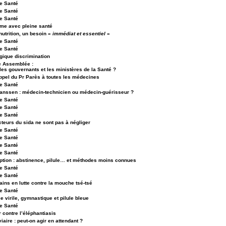
e Santé
e Santé
e Santé
ime avec pleine santé
 nutrition, un besoin «
immédiat et essentiel
»
e Santé
e Santé
agique discrimination
 Assemblée :
les gouvernants et les ministères de la Santé ?
appel du Pr Parès à toutes les médecines
e Santé
Janssen : médecin-technicien ou médecin-guérisseur ?
e Santé
e Santé
e Santé
teurs du sida ne sont pas à négliger
e Santé
e Santé
e Santé
e Santé
ption : abstinence, pilule… et méthodes moins connues
e Santé
e Santé
ains en lutte contre la mouche tsé-tsé
e Santé
 virile, gymnastique et pilule bleue
e Santé
 contre l’éléphantiasis
iaire : peut-on agir en attendant ?