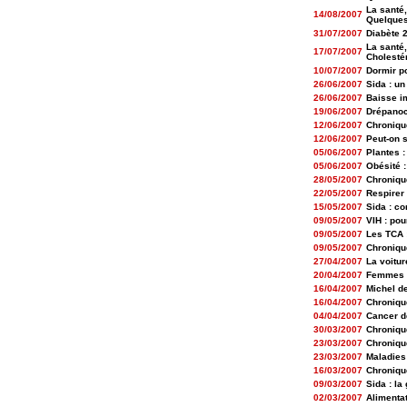
La santé,
14/08/2007
Quelques 
31/07/2007
Diabète 2 
La santé,
17/07/2007
Cholestér
10/07/2007
Dormir p
26/06/2007
Sida : un
26/06/2007
Baisse im
19/06/2007
Drépanocy
12/06/2007
Chroniqu
12/06/2007
Peut-on s
05/06/2007
Plantes 
05/06/2007
Obésité 
28/05/2007
Chroniqu
22/05/2007
Respirer
15/05/2007
Sida : c
09/05/2007
VIH : pou
09/05/2007
Les TCA :
09/05/2007
Chroniqu
27/04/2007
La voitu
20/04/2007
Femmes :
16/04/2007
Michel de
16/04/2007
Chroniqu
04/04/2007
Cancer de
30/03/2007
Chroniqu
23/03/2007
Chroniqu
23/03/2007
Maladies 
16/03/2007
Chroniqu
09/03/2007
Sida : la
02/03/2007
Alimentat