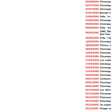
04/08/2006
Chroniqu
21/07/2006
Chroniqu
07/07/2006
Chroniqu
07/07/2006
Beauté r
23/06/2006
Sida : la
23/06/2006
Chroniqu
09/06/2006
Chroniqu
09/06/2006
Sida : tr
OMS, 59e
26/05/2006
Que font 
26/05/2006
Sida : l’
12/05/2006
Chroniqu
28/04/2006
Thierry 
28/04/2006
Chroniqu
14/04/2006
Chroniqu
31/03/2006
Chroniqu
17/03/2006
Les cofac
17/03/2006
Chroniqu
03/03/2006
Chroniqu
17/02/2006
Chroniqu
03/02/2006
Chroniqu
20/01/2006
Contrace
20/01/2006
Chroniqu
06/01/2006
Chroniqu
22/12/2005
Les Afric
22/12/2005
Chroniqu
09/12/2005
Puissance
09/12/2005
Chroniqu
25/11/2005
Un espoir
25/11/2005
Grippe av