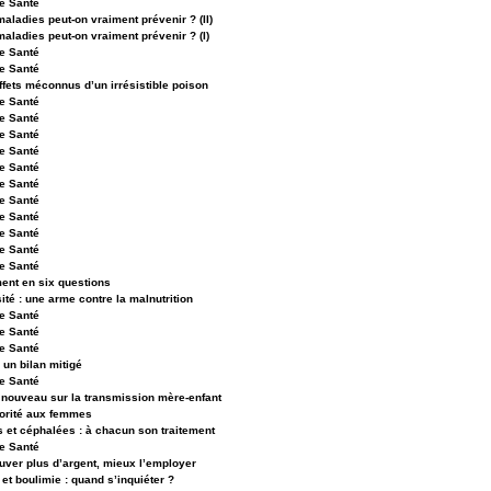
e Santé
aladies peut-on vraiment prévenir ? (II)
aladies peut-on vraiment prévenir ? (I)
e Santé
e Santé
ffets méconnus d’un irrésistible poison
e Santé
e Santé
e Santé
e Santé
e Santé
e Santé
e Santé
e Santé
e Santé
e Santé
e Santé
ment en six questions
ité : une arme contre la malnutrition
e Santé
e Santé
e Santé
 un bilan mitigé
e Santé
u nouveau sur la transmission mère-enfant
iorité aux femmes
s et céphalées : à chacun son traitement
e Santé
ouver plus d’argent, mieux l’employer
et boulimie : quand s’inquiéter ?