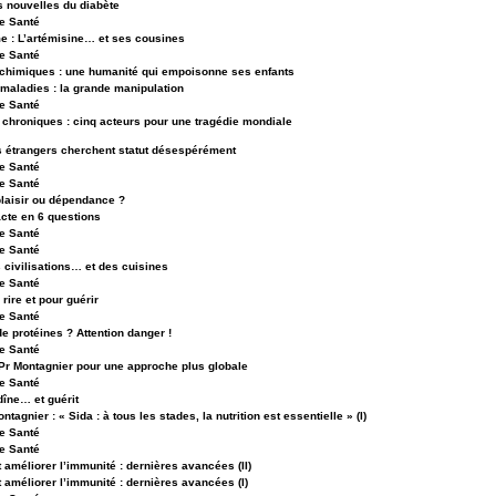
s nouvelles du diabète
e Santé
e : L’artémisine… et ses cousines
e Santé
 chimiques : une humanité qui empoisonne ses enfants
maladies : la grande manipulation
e Santé
 chroniques : cinq acteurs pour une tragédie mondiale
 étrangers cherchent statut désespérément
e Santé
e Santé
plaisir ou dépendance ?
acte en 6 questions
e Santé
e Santé
 civilisations… et des cuisines
e Santé
 rire et pour guérir
e Santé
 protéines ? Attention danger !
e Santé
 Pr Montagnier pour une approche plus globale
e Santé
dîne… et guérit
ntagnier : « Sida : à tous les stades, la nutrition est essentielle » (I)
e Santé
e Santé
améliorer l’immunité : dernières avancées (II)
améliorer l’immunité : dernières avancées (I)