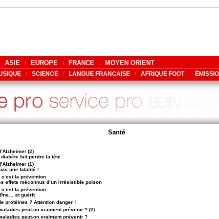
ASIE
EUROPE
FRANCE
MOYEN ORIENT
USIQUE
SCIENCE
LANGUE FRANCAISE
AFRIQUE FOOT
ÉMISSI
Santé
’Alzheimer (2)
diabète fait perdre la tête
’Alzheimer (1)
pas une fatalité !
 c’est la prévention
es effets méconnus d’un irrésistible poison
 c’est la prévention
dîne… et guérit
 protéines ? Attention danger !
aladies peut-on vraiment prévenir ? (2)
maladies peut-on vraiment prévenir ?