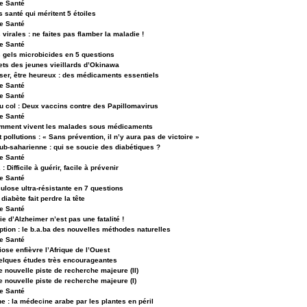
e Santé
s santé qui méritent 5 étoiles
e Santé
 virales : ne faites pas flamber la maladie !
e Santé
s gels microbicides en 5 questions
ets des jeunes vieillards d’Okinawa
nser, être heureux : des médicaments essentiels
e Santé
e Santé
u col : Deux vaccins contre des Papillomavirus
e Santé
omment vivent les malades sous médicaments
 pollutions : « Sans prévention, il n’y aura pas de victoire »
ub-saharienne : qui se soucie des diabétiques ?
e Santé
: Difficile à guérir, facile à prévenir
e Santé
ulose ultra-résistante en 7 questions
diabète fait perdre la tête
e Santé
e d’Alzheimer n’est pas une fatalité !
tion : le b.a.ba des nouvelles méthodes naturelles
e Santé
iose enfièvre l’Afrique de l’Ouest
uelques études très encourageantes
e nouvelle piste de recherche majeure (II)
e nouvelle piste de recherche majeure (I)
e Santé
 : la médecine arabe par les plantes en péril