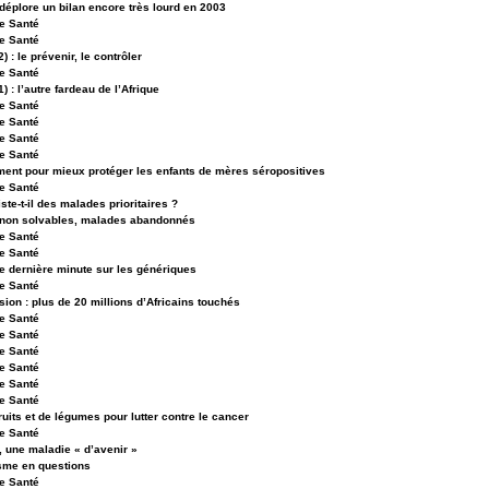
déplore un bilan encore très lourd en 2003
e Santé
e Santé
) : le prévenir, le contrôler
e Santé
1) : l’autre fardeau de l’Afrique
e Santé
e Santé
e Santé
e Santé
ement pour mieux protéger les enfants de mères séropositives
e Santé
iste-t-il des malades prioritaires ?
non solvables, malades abandonnés
e Santé
e Santé
e dernière minute sur les génériques
e Santé
ion : plus de 20 millions d’Africains touchés
e Santé
e Santé
e Santé
e Santé
e Santé
e Santé
ruits et de légumes pour lutter contre le cancer
e Santé
, une maladie « d’avenir »
isme en questions
e Santé