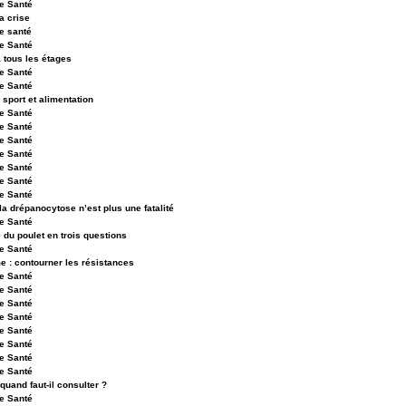
e Santé
la crise
e santé
e Santé
 tous les étages
e Santé
e Santé
sport et alimentation
e Santé
e Santé
e Santé
e Santé
e Santé
e Santé
e Santé
 la drépanocytose n’est plus une fatalité
e Santé
 du poulet en trois questions
e Santé
e : contourner les résistances
e Santé
e Santé
e Santé
e Santé
e Santé
e Santé
e Santé
e Santé
 quand faut-il consulter ?
e Santé