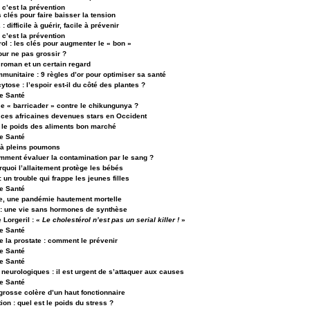
 c’est la prévention
clés pour faire baisser la tension
: difficile à guérir, facile à prévenir
 c’est la prévention
ol : les clés pour augmenter le « bon »
our ne pas grossir ?
 roman et un certain regard
munitaire : 9 règles d’or pour optimiser sa santé
tose : l’espoir est-il du côté des plantes ?
e Santé
e « barricader » contre le chikungunya ?
: ces africaines devenues stars en Occident
: le poids des aliments bon marché
e Santé
 à pleins poumons
omment évaluer la contamination par le sang ?
rquoi l’allaitement protège les bébés
 un trouble qui frappe les jeunes filles
e Santé
re, une pandémie hautement mortelle
 une vie sans hormones de synthèse
 Lorgeril : «
Le cholestérol n’est pas un serial killer !
»
e Santé
 la prostate : comment le prévenir
e Santé
e Santé
neurologiques : il est urgent de s’attaquer aux causes
e Santé
 grosse colère d’un haut fonctionnaire
ion : quel est le poids du stress ?