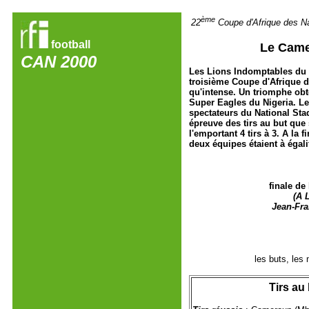
ème
22
Coupe d'Afrique des N
football
Le Came
CAN 2000
Les Lions Indomptables du
troisième Coupe d'Afrique de
qu'intense. Un triomphe ob
Super Eagles du Nigeria. Le
spectateurs du National Stad
épreuve des tirs au but que s
l'emportant 4 tirs à 3. A la
deux équipes étaient à égali
f
inale de
(A 
Jean-Fra
les buts, les 
Tirs au