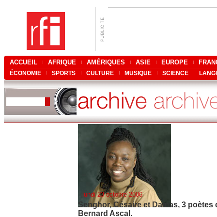
ACCUEIL
AFRIQUE
AMÉRIQUES
ASIE
EUROPE
FRAN
ÉCONOMIE
SPORTS
CULTURE
MUSIQUE
SCIENCE
LANG
lundi 23 octobre 2006
Senghor, Césaire et Damas, 3 poètes 
Bernard Ascal.