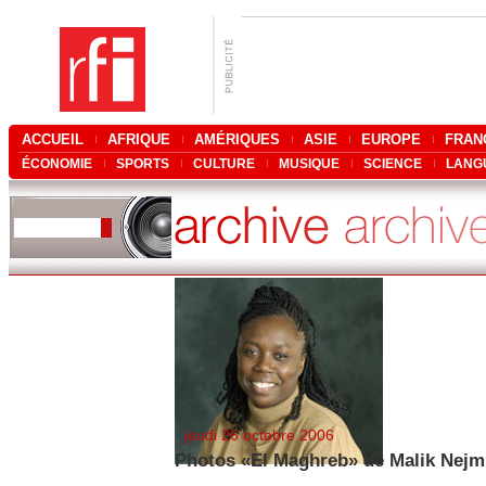
ACCUEIL
AFRIQUE
AMÉRIQUES
ASIE
EUROPE
FRAN
ÉCONOMIE
SPORTS
CULTURE
MUSIQUE
SCIENCE
LANG
jeudi 26 octobre 2006
Photos «El Maghreb» de Malik Nejm