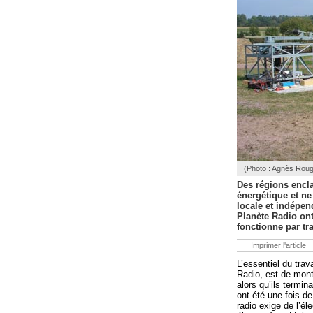
(Photo : Agnès Roug
Des régions encl
énergétique et ne
locale et indépe
Planète Radio ont
fonctionne par tr
Imprimer l'article
L’essentiel du tra
Radio, est de monte
alors qu’ils termin
ont été une fois de
radio exige de l’él