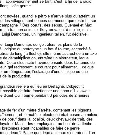
i l’approvisionnement se tarit, c’est la fin de la radio.
îner, l’idée germe.
nt noyées, quand le pétrole n’arrive plus ou atteint un
and des villages sont coupés du monde, que reste-t-il sur
la campagne ? Des bœufs, des zébus. Guénaël et Max
on : la traction animale. Ils y croyaient à moitié, mais
 Luigi Damontes, un ingénieur italien, fut décisive.
, Luigi Damontes conçoit alors les plans de la
à l’origine du prototype : un bœuf tourne, accroché à
tres de long (la flèche), elle-même accrochée à un axe
 de démultiplication, entraîne un alternateur, lequel
cité. Cette électricité traverse ensuite deux batteries de
eur, qui redressent le courant pour alimenter… ce que
o, un réfrigérateur, l’éclairage d’une clinique ou une
e de la production.
grandeur réelle a eu lieu en Bretagne. L’objectif :
it possible de faire fonctionner une sono d’1 kilowatt
 le Bœuf Qui Tourne pendant 3 périodes de 2 heures
ge de fer d’un mètre d’arrête, contenant les pignons,
raînement, et le matériel électrique était posée au milieu
e de bœuf dans la localité, deux chevaux de trait, des
Mayak et Magic, les remplaçaient au bout de la flèche -
es bretonnes étant incapables de faire ce genre
urquoi deux ? Parce que deux animaux s’entraînent l’un