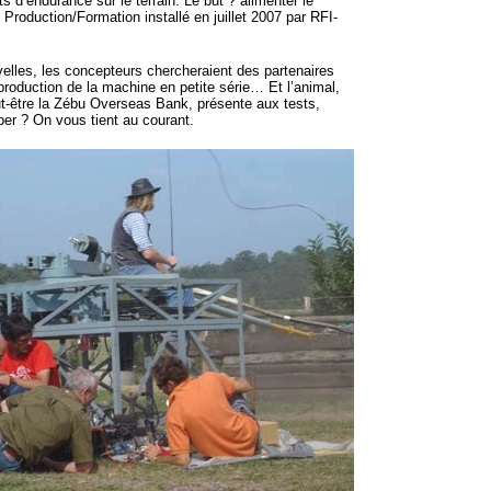
s d’endurance sur le terrain. Le but ? alimenter le
Production/Formation installé en juillet 2007 par RFI-
elles, les concepteurs chercheraient des partenaires
 production de la machine en petite série… Et l’animal,
t-être la Zébu Overseas Bank, présente aux tests,
ciper ? On vous tient au courant.