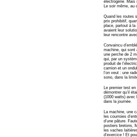
électrogène. Mais s
Le soir même, au d
Quand les routes so
prix prohibitif, qu
place, partout à 
avaient leur soluti
leur rencontre avec
Convaincu d’emblée
machine, qui sont 
une perche de 2 mè
qui, par un système
produit de l’électri
camion et un ondul
l’on veut : une radi
sono, dans la limit
Le premier test en 
démontrer qu’il éta
(1000 watts) avec
dans la journée.
La machine, une ca
les courroies d’ent
d’une pâture. Faut
postiers bretons, 
les vaches laitièr
d’exercice ! Et po