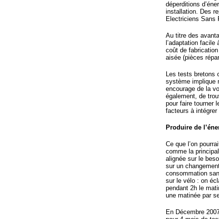
déperditions d’éne
installation. Des 
Electriciens Sans F
Au titre des avant
l’adaptation facil
coût de fabricatio
aisée (pièces répar
Les tests bretons 
système implique 
encourage de la voi
également, de trou
pour faire tourner
facteurs à intégre
Produire de l’éne
Ce que l’on pourra
comme la principal
alignée sur le beso
sur un changement
consommation sans 
sur le vélo : on écl
pendant 2h le matin
une matinée par 
En Décembre 2007,