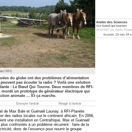
Atelier des Sciences
«Le boeuf qui tourne»
26/10/2007 par Agnès Rougie
écouter 19 min 34 
ier/ RFI)
avées du globe ont des problèmes d’alimentation
 peuvent pas écouter la radio ? Voilà une solution
ndante : Le Bœuf Qui Tourne. Deux membres de RFI-
 monté un prototype de générateur électrique qui
action animale … Et ça marche.
Envoyer l'article
Réagir à l'article
vail de Max Bale et Guénaël Launay, à RFI-Planète
r des radios locales sur le continent africain. En 2006,
aient une installation en Centrafrique, Max et Guénaël
 plus confrontés à un problème récurrent : faire de la
ectricité, donc de l’essence pour nourrir le groupe