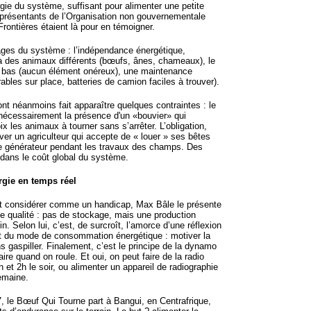
rgie du système, suffisant pour alimenter une petite
représentants de l’Organisation non gouvernementale
rontières étaient là pour en témoigner.
ages du système : l’indépendance énergétique,
e à des animaux différents (bœufs, ânes, chameaux), le
n bas (aucun élément onéreux), une maintenance
ables sur place, batteries de camion faciles à trouver).
ont néanmoins fait apparaître quelques contraintes : le
nécessairement la présence d'un «bouvier» qui
x les animaux à tourner sans s’arrêter. L’obligation,
ver un agriculteur qui accepte de « louer » ses bêtes
 le générateur pendant les travaux des champs. Des
r dans le coût global du système.
rgie en temps réel
it considérer comme un handicap, Max Bâle le présente
e qualité : pas de stockage, mais une production
in. Selon lui, c’est, de surcroît, l’amorce d’une réflexion
 du mode de consommation énergétique : motiver la
gaspiller. Finalement, c’est le principe de la dynamo
aire quand on roule. Et oui, on peut faire de la radio
 et 2h le soir, ou alimenter un appareil de radiographie
semaine.
 le Bœuf Qui Tourne part à Bangui, en Centrafrique,