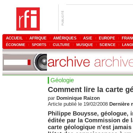
ACCUEIL
AFRIQUE
AMÉRIQUES
ASIE
EUROPE
FRAN
ÉCONOMIE
SPORTS
CULTURE
MUSIQUE
SCIENCE
LANG
Géologie
Comment lire la carte 
par
Dominique Raizon
Article publié le 19/02/2008
Dernière m
Philippe Bouysse, géologue, inv
éditée par la Commission de 
carte géologique n’est jamais u