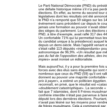
Le Parti National Démocrate (PND) du prési
une défaite historique même s'il n'a pas perd
élections. En effet, au terme du second tour 
législatives dont les résultats ont été annon
le PND n'a remporté que 59 sièges sur les 14
événement sans précédent car depuis le coup 
jamais une formation au pouvoir n'avait obte
des sièges du parlement. Lors des élections
PND, à titre d'exemple, avait raflé 317 des 44
Un confortable 71% qui lui permettait tous le
du candidat unique à la présidence) auquel le
depuis un demi-siècle. Mais l'appétit venant
s'était rallié 113 députés «indépendants» pour
astronomique de 96,9%. «
Un résultat que mê
pas du fait de l'opposition des athées, des in
impies
» avait ironisé un éditorialiste.
Mais aujourd'hui, il y a pour la première fois 
forces avec des élus sans étiquette qui sont
nombreux que ceux du PND (59) qu'il ont ralli
donnent au pouvoir une majorité confortable
prix à payer
», a estimé un politicien égyptie
reconnaît, en privé, que le résultat est «
catas
«
doublement catastrophique
». La seconde « 
fait que 7 islamistes, dont 6 Frères musulman
confrérie interdite n'était pas parvenue à fai
député lors des dernières élections. Pourtan
n'avait pas lésiné sur les moyens pour rendre
de frères musulmans. Cela a commencé par l