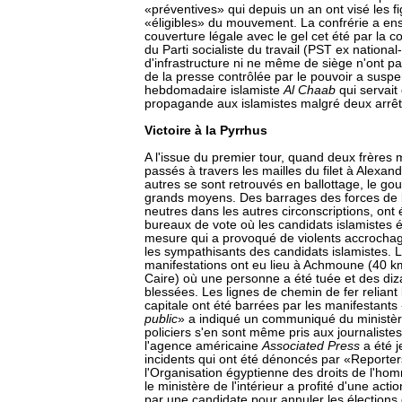
«préventives» qui depuis un an ont visé les f
«éligibles» du mouvement. La confrérie a ens
couverture légale avec le gel cet été par la 
du Parti socialiste du travail (PST ex national-
d'infrastructure ni ne même de siège n'ont pa
de la presse contrôlée par le pouvoir a suspe
hebdomadaire islamiste
Al Chaab
qui servait
propagande aux islamistes malgré deux arrêté
Victoire à la Pyrrhus
A l'issue du premier tour, quand deux frères
passés à travers les mailles du filet à Alexand
autres se sont retrouvés en ballottage, le g
grands moyens. Des barrages des forces de l
neutres dans les autres circonscriptions, ont 
bureaux de vote où les candidats islamistes é
mesure qui a provoqué de violents accrochage
les sympathisants des candidats islamistes. L
manifestations ont eu lieu à Achmoune (40 k
Caire) où une personne a été tuée et des diz
blessées. Les lignes de chemin de fer reliant 
capitale ont été barrées par les manifestants
public
» a indiqué un communiqué du ministère 
policiers s'en sont même pris aux journaliste
l'agence américaine
Associated Press
a été j
incidents qui ont été dénoncés par «Reporter
l'Organisation égyptienne des droits de l'hom
le ministère de l'intérieur a profité d'une act
par une candidate pour annuler les élections