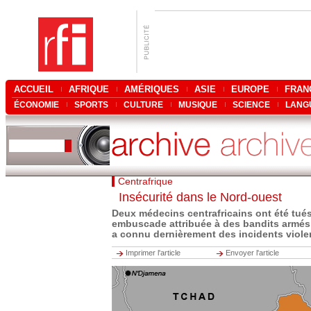
ACCUEIL
AFRIQUE
AMÉRIQUES
ASIE
EUROPE
FRAN
ÉCONOMIE
SPORTS
CULTURE
MUSIQUE
SCIENCE
LANG
Centrafrique
Insécurité dans le Nord-ouest
Deux médecins centrafricains ont été tué
embuscade attribuée à des bandits armés
a connu dernièrement des incidents viole
Imprimer l'article
Envoyer l'article