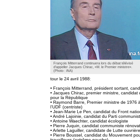
François Mitterrand continuera lors du débat télévisé
d'appeller Jacques Chirac, «M. le Premier ministre».
(Photo : iNA)
tour le 24 avril 1988:
•
François Mitterrand, président sortant, candi
•
Jacques Chirac, premier ministre, candida
pour la République
•
Raymond Barre, Premier ministre de 1976 
l’UDF (centriste)
•
Jean-Marie Le Pen, candidat du Front natio
•
André Lajoinie, candidat du Parti communist
•
Antoine Waechter, candidat écologiste
•
Pierre Juquin, candidat communiste rénova
•
Arlette Laguiller, candidate de Lutte ouvriè
•
Pierre Boussel, candidat du Mouvement pou
travailleurs (extrême gauche)