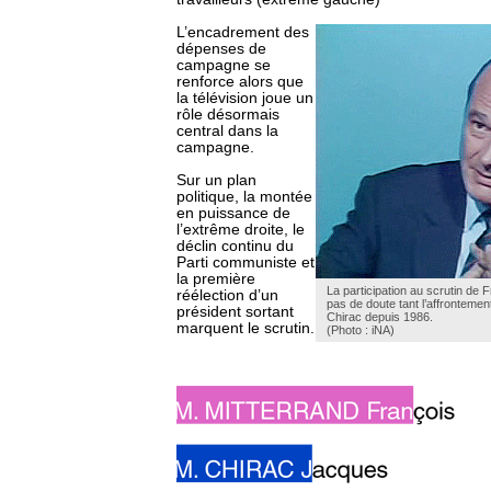
L’encadrement des
dépenses de
campagne se
renforce alors que
la télévision joue un
rôle désormais
central dans la
campagne.
Sur un plan
politique, la montée
en puissance de
l’extrême droite, le
déclin continu du
Parti communiste et
la première
La participation au scrutin de F
réélection d’un
pas de doute tant l’affrontemen
président sortant
Chirac depuis 1986.
marquent le scrutin.
(Photo : iNA)