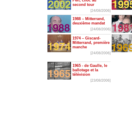
Pen, choc au
second tour
[24/08/2006]
1988 – Mitterrand,
deuxième mandat
[24/08/2006]
1974 – Giscard-
Mitterrand, première
manche
[24/08/2006]
1965 - de Gaulle, le
ballotage et la
télévision
[23/08/2006]