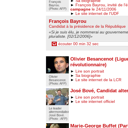
►
Sa biographie
François
►
François Bayrou, invité de l
Bayrou.
(Photo: AFP)
campagne
le 24/11/2006
►
Le site internet de l'UDF
François Bayrou
Candidat à la présidence de la République
«Si je suis élu, je nommerai au gouvernem
pluraliste. [02/12/2006]»
écouter 00 min 32 sec
Olivier Besancenot (Lig
révolutionnaire)
►
Lire son portrait
►
Sa biographie
Olivier
►
Le site internet de la LCR
Besancenot.
(Photo: AFP)
José Bové, Candidat alte
►
Lire son portrait
►
Le site internet officiel
Le leader
altermondialiste
José Bové.
(Photo : AFP)
Marie-George Buffet (Pa