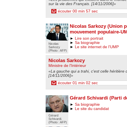
sur la vie des Français. [14/11/2006]»
écouter 00 min 57 sec
Nicolas Sarkozy (Union 
mouvement populaire-U
►
Lire son portrait
►
Sa biographie
Nicolas
►
Le site internet de l'UMP
Sarkozy
(Photo : AFP)
Nicolas Sarkozy
Ministre de l'Intérieur
«La gauche qui a trahi, c'est celle héritière
[14/11/2006]»
écouter 01 min 02 sec
Gérard Schivardi (Parti de
►
Sa biographie
►
Le site du candidat
Gérard
Schivardi.
(Photo : AFP)