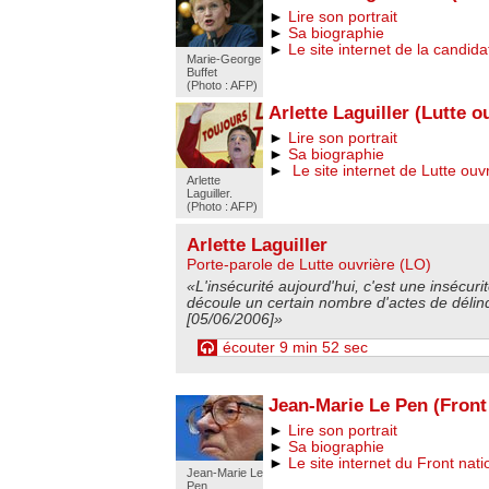
►
Lire son portrait
►
Sa biographie
►
Le site internet de la candida
Marie-George
Buffet
(Photo : AFP)
Arlette Laguiller (Lutte o
►
Lire son portrait
►
Sa biographie
►
Le site internet de Lutte ouv
Arlette
Laguiller.
(Photo : AFP)
Arlette Laguiller
Porte-parole de Lutte ouvrière (LO)
«L'insécurité aujourd'hui, c'est une insécurit
découle un certain nombre d'actes de déli
[05/06/2006]»
écouter 9 min 52 sec
Jean-Marie Le Pen (Front
►
Lire son portrait
►
Sa biographie
►
Le site internet du Front nati
Jean-Marie Le
Pen.