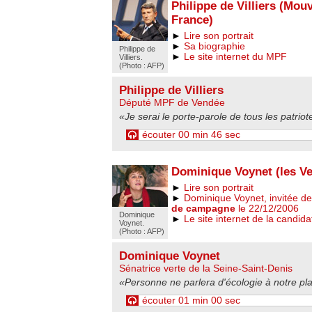
Philippe de Villiers (Mou
France)
►
Lire son portrait
►
Sa biographie
Philippe de
►
Le site internet du MPF
Villiers.
(Photo : AFP)
Philippe de Villiers
Député MPF de Vendée
«Je serai le porte-parole de tous les patrio
écouter 00 min 46 sec
Dominique Voynet (les Ve
►
Lire son portrait
►
Dominique Voynet, invitée de
de campagne
le 22/12/2006
Dominique
►
Le site internet de la candida
Voynet.
(Photo : AFP)
Dominique Voynet
Sénatrice verte de la Seine-Saint-Denis
«Personne ne parlera d'écologie à notre pl
écouter 01 min 00 sec