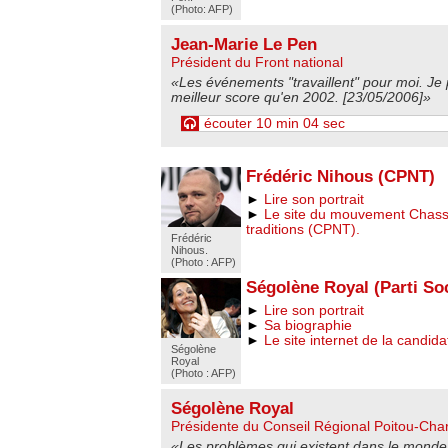
(Photo: AFP)
Jean-Marie Le Pen
Président du Front national
«Les événements "travaillent" pour moi. Je 
meilleur score qu'en 2002. [23/05/2006]»
écouter 10 min 04 sec
Frédéric Nihous (CPNT)
►
Lire son portrait
►
Le site du mouvement Chasse
traditions (CPNT).
Frédéric
Nihous.
(Photo : AFP)
Ségolène Royal (Parti Soc
►
Lire son portrait
►
Sa biographie
►
Le site internet de la candida
Ségolène
Royal
(Photo : AFP)
Ségolène Royal
Présidente du Conseil Régional Poitou-Cha
«Les problèmes qui existent dans le monde 