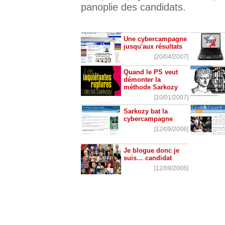
panoplie des candidats.
Une cybercampagne
jusqu'aux résultats
[20/04/2007]
Quand le PS veut
démonter la
méthode Sarkozy
[10/01/2007]
Sarkozy bat la
cybercampagne
[12/09/2006]
Je blogue donc je
suis… candidat
[12/09/2006]