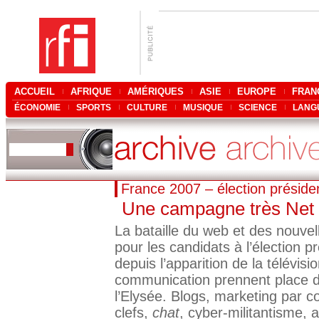
ACCUEIL
AFRIQUE
AMÉRIQUES
ASIE
EUROPE
FRAN
ÉCONOMIE
SPORTS
CULTURE
MUSIQUE
SCIENCE
LANG
France 2007 – élection présiden
Une campagne très Net
La bataille
du web et des nouvell
pour les candidats à l’élection pr
depuis l’apparition de la télévi
communication prennent place da
l’Elysée. Blogs, marketing par c
clefs,
chat
, cyber-militantisme,