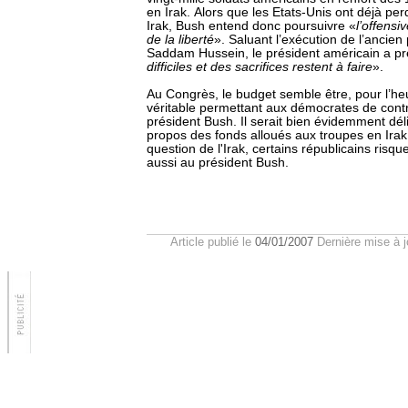
en Irak. Alors que les Etats-Unis ont déjà pe
Irak, Bush entend donc poursuivre «
l’offensi
de la liberté
». Saluant l’exécution de l’ancien 
Saddam Hussein, le président américain a p
difficiles et des sacrifices restent à faire
».
Au Congrès, le budget semble être, pour l’he
véritable permettant aux démocrates de contr
président Bush. Il serait bien évidemment déli
propos des fonds alloués aux troupes en Irak
question de l'Irak, certains républicains risqu
aussi au président Bush.
Article publié le
04/01/2007
Dernière mise à j