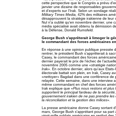
cette perspective que le Congrès a prévu d'en
janvier une dizaine de responsables gouvern
et d’experts sur l’Irak. Selon un sondage réali
Military Times Media,
42% des militaires amér
désapprouvent la stratégie irakienne de leu
Nul n'a oublié qu'en novembre dernier, un
média spécialisé avait obtenu la démission de 
à la Défense, Donald Rumsfeld.
George Bush s'apprèterait à limoger le gé
le commandant des forces américaines en
En réponse à une opinion publique pressée d
rentrer, le président Bush s’apprêterait à sac
Casey, le commandant des forces américaine
dernier payerait le prix de l’échec de l’actuell
novembre 2005 comme une «
stratégie nation
Ira
k». En octobre dernier, alors qu'aux Etat
électorale battait son plein, en Irak, Casey a
«
nettoyer
» Bagdad dans une conférence de
relayée. Cette semaine, dans une interview 
même commandant en chef des forces améri
Irak explique que «
Plus nous restons et plus 
supportent le principal fardeau de la sécurité
gouvernement irakien de ne pas prendre les dé
la réconciliation et la gestion des milices
».
La presse américaine donne Casey sortant d'ic
mars, George Bush s'apprétant pour sa part 
vingt-mille soldats américains en renfort des