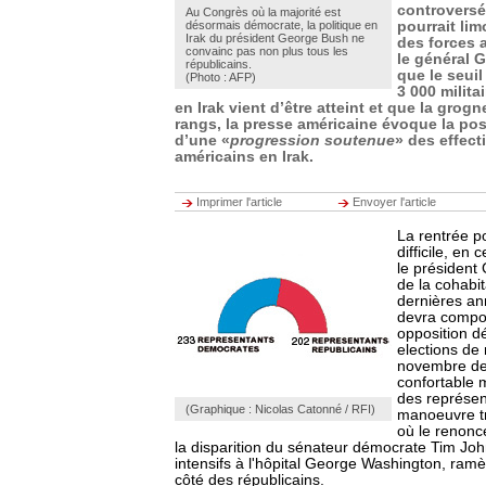
controversée
Au Congrès où la majorité est
désormais démocrate, la politique en
pourrait li
Irak du président George Bush ne
des forces 
convainc pas non plus tous les
le général 
républicains.
que le seui
(Photo : AFP)
3 000 milita
en Irak vient d’être atteint et que la grog
rangs, la presse américaine évoque la poss
d’une «
progression soutenue
» des effecti
américains en Irak.
Imprimer l'article
Envoyer l'article
La rentrée p
difficile, en
le président
de la cohabi
dernières an
devra compo
opposition d
elections de
novembre de
confortable 
des représen
(Graphique : Nicolas Catonné / RFI)
manoeuvre tr
où le renonc
la disparition du sénateur démocrate Tim Joh
intensifs à l'hôpital George Washington, ramè
côté des républicains.