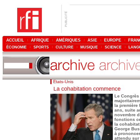
ACCUEIL
AFRIQUE
AMÉRIQUES
ASIE
EUROPE
FRAN
ÉCONOMIE
SPORTS
CULTURE
MUSIQUE
SCIENCE
LANG
Etats-Unis
La cohabitation commence
Le Congrès 
majoritaire
la première
ans, suite a
novembre de
fonctions c
la cohabitat
George Bus
à prononcer
attendu sur 