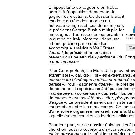
L’impopularité de la guerre en Irak a
permis à l’opposition démocrate de
gagner les élections. Ce dossier brûlant
est donc en tête des priorités du
nouveau Congrès et, ces derniers jours,
le président George Bush a multiplié les
messages à l’adresse des opposants à
la guerre en Irak. Mercredi, dans une
tribune publiée par le quotidien
économique américain
Wall Street
(Car
Journal
, le président américain a
prévenu qu’une attitude «
partisane
» du Cong
à une impasse
».
Pour George Bush, les Etats-Unis peuvent «
a
extré
mistes», car, dit-il : si «
les extrémistes l’
ennemis de l’Amérique sortiraient renforcés 
défaite
». Pour «
gagner la guerre
», le présid
démocrates et républicains à dépasser les cli
«
construire un consensu
s» qui, selon lui, pe
de «
devenir une société plus sûre, plus prosp
d’espoir
». Le président américain insiste sur
coopération entre les deux camps. Ce message,
d'une soirée organisée mercredi soir à la Ma
laquelle étaient conviés les leaders politiques
Pour leur part, sur ce dossier épineux, les é
cherchent aussi à œuvrer à un «
consensus
».
«
faire pression
» sur le président américain. C