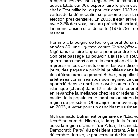
remporté les élections régionales de samedi
autres Etats sur 36), espère faire le plein des
chef d’Etat militaire, au pouvoir entre 1983 e
vertus de la démocratie, se présente pour la
élection présidentielle. En 2003, il était arri
avec 32% des voix, face au président sortan
lui-même ancien chef de junte (1976-79), ré
mandat.
Homme à la poigne de fer, le général Buhari a
années 80, une «
guerre contre l’indiscipline
»
Nigérians de faire la queue pour prendre le
Son bref passage au pouvoir a laissé un souv
guerre sans merci contre la corruption et le t
répression tous azimuts contre les voix disco
jours, des pages de publicité publiées dans l
des détracteurs du général Buhari, rappellent
arbitraires commises sous son régime. Le ca
apprécié dans le nord pour avoir soutenu l’app
islamique (charia) dans 12 Etats de la fédérat
en revanche la méfiance chez les chrétiens (
moitié de la population et sont majoritaires d
région du président Obasanjo), pour avoir a
en 2003, à voter pour un candidat musulman
Muhammadu Buhari est originaire de l’Etat vo
l’extrême nord du Nigeria, le long de la fronti
aussi la région d’Umaru Yar’Adua, le candid
Democratic Party) du président sortant. A la 
décembre dernier, le gouverneur de Katsina 