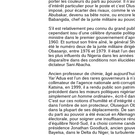
porter les couleurs du parti au pouvoir. Il n’a
d’intérêt particulier pour le poste et c’est Ol
imposé, pour écarter des rivaux, comme le vi
Abubakar, devenu sa bête noire, ou encore l
Babangida, chef de la junte militaire au pouv
S’il est relativement peu connu du grand pub
cependant issu d’une célèbre dynastie politi
ministre dans le premier gouvernement d’apr
1960. Et surtout son frère aîné, le général 
été le numéro deux de la junte militaire diri
Obasanjo, entre 1976 et 1979. Il était l’un d
les plus influents du Nigeria dans les années
disparaître dans des conditions non élucidée
dictateur Sani Abacha.
Ancien professeur de chimie, âgé aujourd’hu
Yar’Adua est l’un des rares gouverneurs à n’a
collimateur de l’agence nationale anti-corrupt
Katsina, en 1999, il a rendu public son patrim
précédent dans les mœurs politiques nigéria
simplement un homme ordinaire
», écrit-il da
C’est sur ces notions d’humilité et d’intégrité 
dans l’ombre de son protecteur, Olusegun Ob
dans la plupart de ses déplacements. De santé
du parti au pouvoir a été évacué en Allema
électorale, pour soigner une insuffisance rén
d’équilibre Nord-Sud, il a choisi comme candid
présidence Jonathan Goodluck, ancien gouver
Bayelsa, dans le Delta du Niger, la turbulent