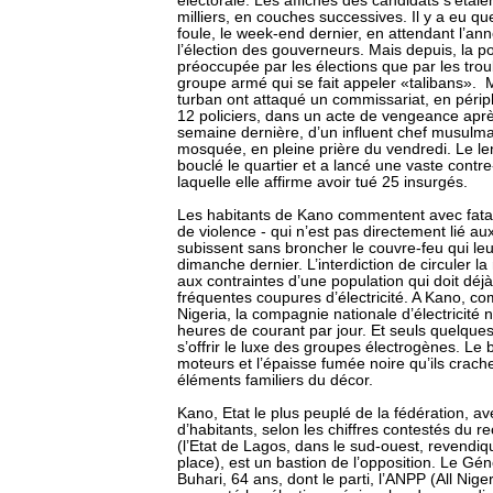
électorale. Les affiches des candidats s’étale
milliers, en couches successives. Il y a eu
foule, le week-end dernier, en attendant l’an
l’élection des gouverneurs. Mais depuis, la p
préoccupée par les élections que par les tro
groupe armé qui se fait appeler «talibans».
turban ont attaqué un commissariat, en périphé
12 policiers, dans un acte de vengeance après
semaine dernière, d’un influent chef musulma
mosquée, en pleine prière du vendredi. Le l
bouclé le quartier et a lancé une vaste contr
laquelle elle affirme avoir tué 25 insurgés.
Les habitants de Kano commentent avec fata
de violence - qui n’est pas directement lié aux
subissent sans broncher le couvre-feu qui le
dimanche dernier. L’interdiction de circuler la 
aux contraintes d’une population qui doit dé
fréquentes coupures d’électricité. A Kano, c
Nigeria, la compagnie nationale d’électricité 
heures de courant par jour. Et seuls quelques
s’offrir le luxe des groupes électrogènes. Le 
moteurs et l’épaisse fumée noire qu’ils crac
éléments familiers du décor.
Kano, Etat le plus peuplé de la fédération, av
d’habitants, selon les chiffres contestés du
(l’Etat de Lagos, dans le sud-ouest, revendiqu
place), est un bastion de l’opposition. Le
Buhari, 64 ans, dont le parti, l’ANPP (All Nige