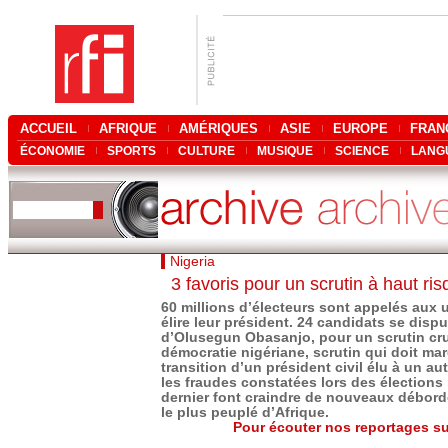
ACCUEIL
AFRIQUE
AMÉRIQUES
ASIE
EUROPE
FRAN
ÉCONOMIE
SPORTS
CULTURE
MUSIQUE
SCIENCE
LANG
Nigeria
3 favoris pour un scrutin à haut ri
60 millions d’électeurs sont appelés aux
élire leur président. 24 candidats se disp
d’Olusegun Obasanjo, pour un scrutin cru
démocratie nigériane, scrutin qui doit mar
transition d’un président civil élu à un au
les fraudes constatées lors des élections
dernier font craindre de nouveaux débor
le plus peuplé d’Afrique.
Pour écouter nos reportages sur