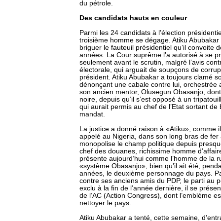
du pétrole.
Des candidats hauts en couleur
Parmi les 24 candidats à l’élection présidenti
troisième homme se dégage. Atiku Abubakar 
briguer le fauteuil présidentiel qu’il convoite 
années. La Cour suprême l’a autorisé à se pr
seulement avant le scrutin, malgré l’avis con
électorale, qui arguait de soupçons de corrupt
président. Atiku Abubakar a toujours clamé s
dénonçant une cabale contre lui, orchestrée 
son ancien mentor, Olusegun Obasanjo, dont 
noire, depuis qu’il s’est opposé à un tripatoui
qui aurait permis au chef de l’Etat sortant de
mandat.
La justice a donné raison à «Atiku», comme il
appelé au Nigeria, dans son long bras de fer 
monopolise le champ politique depuis presqu
chef des douanes, richissime homme d’affair
présente aujourd’hui comme l’homme de la ru
«système Obasanjo», bien qu’il ait été, penda
années, le deuxième personnage du pays. Par
contre ses anciens amis du PDP, le parti au po
exclu à la fin de l’année dernière, il se prése
de l’AC (Action Congress), dont l’emblème est
nettoyer le pays.
Atiku Abubakar a tenté, cette semaine, d’entra