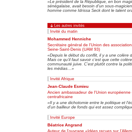
«
Le président de la République, en bon magic
sénégalaise, avait besoin d'un sous-magicien,
homme comme Idrissa Seck dont le talent orat
Les autres invités
Invité du matin
Mohammed Henniche
Secrétaire général de l’Union des associati
Seine-Saint-Denis (UAM 93)
«
Depuis le début du conflit, il y a une colè
Mais ce qu’il faut savoir c’est que cette colèr
communauté juive. C’est plutôt contre la politi
les médias…
»
Invité Afrique
Jean-Claude Esmieu
Ancien ambassadeur de l'Union européenne 
centrafricaine
«
Il y a une dichotomie entre le politique et l
d'un bailleur de fonds qui est assez compliqu
Invité Europe
Béatrice Angrand
Auteur de l'ouvrage «Idées reçues sur l'All