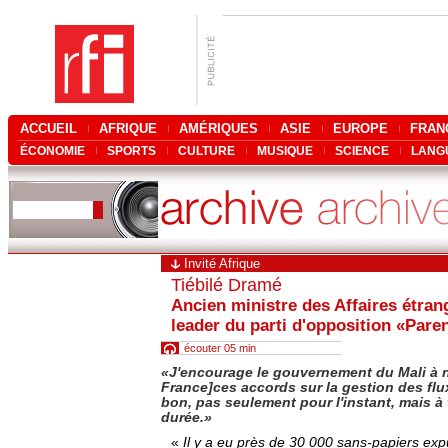
ACCUEIL
AFRIQUE
AMÉRIQUES
ASIE
EUROPE
FRAN
ÉCONOMIE
SPORTS
CULTURE
MUSIQUE
SCIENCE
LANG
Invité Afrique
Tiébilé Dramé
Ancien ministre des Affaires étran
leader du parti d'opposition «Pare
écouter 05 min
«
J'encourage le gouvernement du Mali à 
France]
ces accords sur la gestion des flux
bon, pas seulement pour l'instant, mais à 
durée.
»
«
Il y a eu près de 30 000 sans-papiers ex