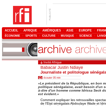
ACCUEIL
AFRIQUE
AMÉRIQUES
ASIE
EUROPE
FRAN
ÉCONOMIE
SPORTS
CULTURE
MUSIQUE
SCIENCE
LANG
Invité Afrique
Babacar Justin Ndiaye
Journaliste et politologue sénégal
écouter 05 min
«
Le président de la République, en bon m
politique sénégalaise, avait besoin d'un s
à-dire d'un homme comme Idrissa Seck dont
est évident.
»
Comment expliquer les retrouvailles spectac
de l'Etat sénégalais Abdoulaye Wade et Idris