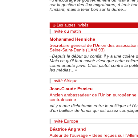
«
J'encourage le gouvernement du Mali à ne 
sur la gestion des flux migratoires, à tenir b
l'instant, mais à tenir bon sur la durée.
»
Les autres invités
Invité du matin
Mohammed Henniche
Secrétaire général de l’Union des associati
Seine-Saint-Denis (UAM 93)
«
Depuis le début du conflit, il y a une colè
Mais ce qu’il faut savoir c’est que cette colèr
communauté juive. C’est plutôt contre la politi
les médias…
»
Invité Afrique
Jean-Claude Esmieu
Ancien ambassadeur de l'Union européenne 
centrafricaine
«
Il y a une dichotomie entre le politique et l
d'un bailleur de fonds qui est assez compliqu
Invité Europe
Béatrice Angrand
Auteur de l'ouvrage «Idées reçues sur l'All