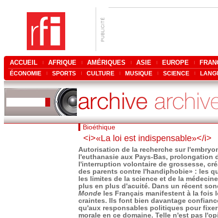
ACCUEIL
AFRIQUE
AMÉRIQUES
ASIE
EUROPE
FRAN
ÉCONOMIE
SPORTS
CULTURE
MUSIQUE
SCIENCE
LANG
Bioéthique
<i>«La loi est indispensable»</i>
Autorisation de la recherche sur l'embryo
l'euthanasie aux Pays-Bas, prolongation d
l'interruption volontaire de grossesse, cré
des parents contre l'handiphobie» : les q
les limites de la science et de la médecin
plus en plus d'acuité. Dans un récent so
Monde
les Français manifestent à la fois l
craintes. Ils font bien davantage confianc
qu'aux responsables politiques pour fixer
morale en ce domaine. Telle n'est pas l'op