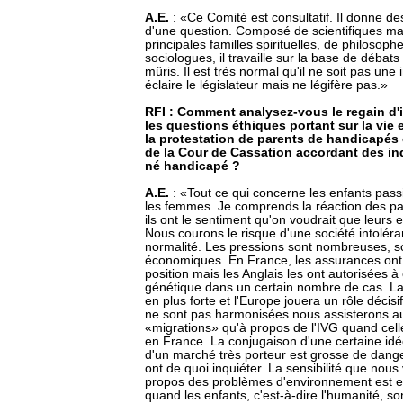
A.E.
: «Ce Comité est consultatif. Il donne des
d'une question. Composé de scientifiques ma
principales familles spirituelles, de philosop
sociologues, il travaille sur la base de débat
mûris. Il est très normal qu'il ne soit pas une 
éclaire le législateur mais ne légifère pas.»
RFI : Comment analysez-vous le regain d'i
les questions éthiques portant sur la vie 
la protestation de parents de handicapés c
de la Cour de Cassation accordant des in
né handicapé ?
A.E.
: «Tout ce qui concerne les enfants pas
les femmes. Je comprends la réaction des pa
ils ont le sentiment qu'on voudrait que leurs e
Nous courons le risque d'une société intoléra
normalité. Les pressions sont nombreuses, so
économiques. En France, les assurances on
position mais les Anglais les ont autorisées 
génétique dans un certain nombre de cas. La
en plus forte et l'Europe jouera un rôle décisif 
ne sont pas harmonisées nous assisterons 
«migrations» qu'à propos de l'IVG quand celle
en France. La conjugaison d'une certaine idé
d'un marché très porteur est grosse de dange
ont de quoi inquiéter. La sensibilité que nous
propos des problèmes d'environnement est e
quand les enfants, c'est-à-dire l'humanité, so