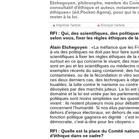
Etchegoyen, philosophe, membre du Comi
consultatif d'éthique et auteur, notammen
éthiques»
(éd.Pocket-Agora), pour qui le 
rester à la loi.
Imprimer l'article
Envoyer l'article
RFI : Qui, des scientifiques, des politiqu
selon vous, fixer les règles éthiques de l
Alain Etchegoyen
: «La méfiance que les Fr
à-vis des politiques ne doit pas leur faire sur
scientifiques à fixer les règles éthiques de la
surtout en ce qui concerne le vivant, des mar
sont en jeu et les scientifiques ou médecins 
exemples récents du sang contaminé, des h
contaminées, ou de la fécondation in vitro son
ces deux derniers cas, des techniques à obje
louables, la lutte contre le nanisme ou contre l
dévoyées par des marchés juteux. La loi est
domaine et la loi est votée par les parlementa
politiques sont moins simplistes sur les quest
vivant : ils restent plusieurs mois pour débatt
concernent l'humanité. Si nos élus parviennen
dehors d'enjeux électoraux, en dehors de vai
fonction politique gagnera en dignité : c'est 
démocratie, c'est-à-dire pour les citoyens.»
RFI : Quelle est la place du Comité nation
d'éthique dans ce cadre?