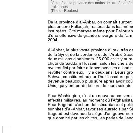
sécurité de la province des mains de l'armée améri
irakiennes.
(Photo : Reuters)
De la province d’al-Anbar, on connaît surtout 
plus encore Falloujah, restées dans les mém
insurgées. Cité martyre même pour Falloujah
d’une offensive de grande envergure de l'arm
2004.
Al-Anbar, la plus vaste province d'Irak, très d
de la Syrie, de la Jordanie et de l'Arabie Sao
deux millions d'habitants. 25 000 civils y aura
chute de Saddam Hussein, selon les chefs de 
avaient fini par faire alliance avec les djihadi
révolter contre eux, il y a deux ans. Leurs g
Sahwa, constituent aujourd'hui l'ossature poli
devenue beaucoup plus sûre après avoir coût
Unis, qui y ont perdu le tiers de leurs soldat
Pour Washington, c'est un nouveau pas vers 
effectifs militaires, au moment où l'Afghanist
Pour Bagdad, c'est un défi sécuritaire et polit
sunnites d'al-Anbar, favorisés autrefois par
Bagdad est devenue le siège d'un gouverne
que dominé par les chiites, les parias de l'an