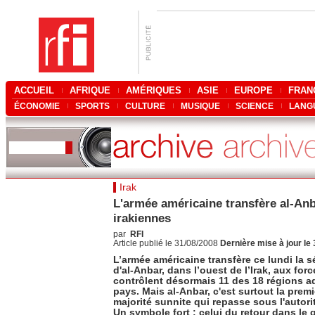
ACCUEIL
AFRIQUE
AMÉRIQUES
ASIE
EUROPE
FRAN
ÉCONOMIE
SPORTS
CULTURE
MUSIQUE
SCIENCE
LANG
Irak
L'armée américaine transfère al-Anb
irakiennes
par
RFI
Article publié le 31/08/2008
Dernière mise à jour le
L’armée américaine transfère ce lundi la s
d'al-Anbar, dans l’ouest de l’Irak, aux for
contrôlent désormais 11 des 18 régions a
pays. Mais al-Anbar, c'est surtout la prem
majorité sunnite qui repasse sous l'autori
Un symbole fort : celui du retour dans le g