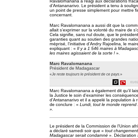
Ravalomanana a réagi aux déclarations frac
d’Antananarivo. Le président a tenu à souligne
un point de presse simplement pour mettre fi
concernant.
Marc Ravalomanana a aussi dit que la commu
allait s’exprimer sur la volonté du maire de s’
Cela signifie, sans nul doute, que le préside
garanties quant au soutien des grandes nation
méprisé, l’initiative d’Andry Rajoelina, le mai
expliquant : «
Il y a 1 546 maires à Madagasc
les maires agissaient de la sorte !
».
Marc Ravalomanana
Président de Madagascar
«
Je reste toujours le président de ce pays.
»
01/0
Marc Ravalomanana a également dit qu’il lais
la Justice le soin d’examiner les conséquen
d’Antananarivo et il a appelé la population à r
de conclure : «
Lundi, tout le monde reprend 
».
Le président de la Commission de l'Union afr
a déclaré samedi soir que «
tout changement 
Madagascar serait condamné
». Déclaration