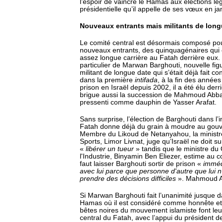
l’espoir de vaincre le Hamas aux élections lég
présidentielle qu’il appelle de ses vœux en ja
Nouveaux entrants mais militants de long
Le comité central est désormais composé pou
nouveaux entrants, des quinquagénaires qui o
assez longue carrière au Fatah derrière eux. 
particulier de Marwan Barghouti, nouvelle fi
militant de longue date qui s’était déjà fait c
dans la première
intifada
, à la fin des années
prison en Israël depuis 2002, il a été élu derr
brigue aussi la succession de Mahmoud Abba
pressenti comme dauphin de Yasser Arafat.
Sans surprise, l’élection de Barghouti dans l
Fatah donne déjà du grain à moudre au gouv
Membre du Likoud de Netanyahou, la ministre
Sports, Limor Livnat, juge qu’Israël ne doit su
«
libérer un tueur
» tandis que le ministre d
l'Industrie, Binyamin Ben Eliezer, estime au co
faut laisser Barghouti sortir de prison «
imméd
avec lui parce que personne d'autre que lui n
prendre des décisions difficiles
». Mahmoud A
Si Marwan Barghouti fait l’unanimité jusque 
Hamas où il est considéré comme honnête et 
bêtes noires du mouvement islamiste font leu
central du Fatah, avec l’appui du président de