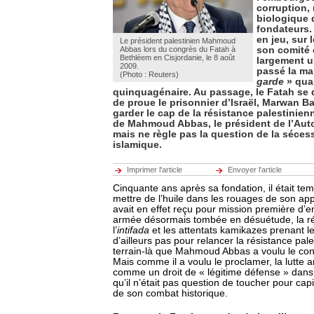
corruption, 
biologique 
fondateurs.
en jeu, sur
Le président palestinien Mahmoud
Abbas lors du congrès du Fatah à
son comité c
Bethléem en Cisjordanie, le 8 août
largement u
2009.
passé la ma
(Photo : Reuters)
garde
» qu
quinquagénaire. Au passage, le Fatah se
de proue le prisonnier d’Israël, Marwan Ba
garder le cap de la résistance palestinien
de Mahmoud Abbas, le président de l’Auto
mais ne règle pas la question de la séce
islamique.
Imprimer l'article
Envoyer l'article
Cinquante ans après sa fondation, il était te
mettre de l’huile dans les rouages de son appa
avait en effet reçu pour mission première d’e
armée désormais tombée en désuétude, la ré
l’
intifada
et les attentats kamikazes prenant le
d’ailleurs pas pour relancer la résistance pal
terrain-là que Mahmoud Abbas a voulu le co
Mais comme il a voulu le proclamer, la lutte a
comme un droit de « légitime défense » dans
qu’il n’était pas question de toucher pour cap
de son combat historique.