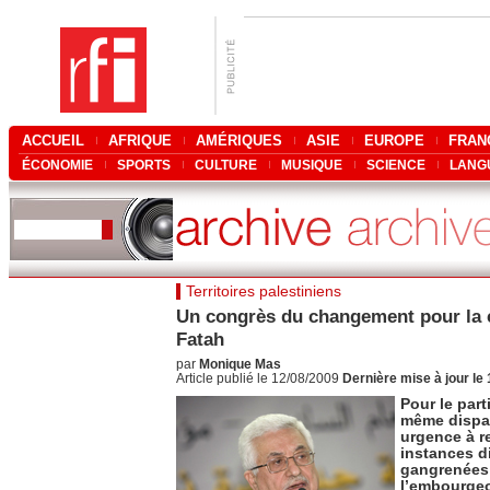
ACCUEIL
AFRIQUE
AMÉRIQUES
ASIE
EUROPE
FRAN
ÉCONOMIE
SPORTS
CULTURE
MUSIQUE
SCIENCE
LANG
Territoires palestiniens
Un congrès du changement pour la 
Fatah
par
Monique Mas
Article publié le 12/08/2009
Dernière mise à jour le
Pour le parti
même disparu
urgence à r
instances d
gangrenées
l’embourgeo