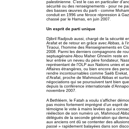
palestinienne. C’est le cas en particulier d’an
sécurité ou des renseignements - pour ne pa
des basses œuvres du parti - comme Mohame
conduit en 1996 une féroce répression à Gaz
chassé par le Hamas, en juin 2007.
Un esprit de parti unique
Djibril Radjoub aussi, chargé de la sécurité e
Arafat et de retour en grâce avec Abbas, à l’i
Tiraoui, l’homme des Renseignements en Cisjo
2008. Parmi les derniers compagnons de rout
septuagénaire Abou Maher Ghneïm reste en p
leur entrée un neveu du père fondateur, Nass
représentant de l'OLP aux Nations unies et a
Affaires étrangères, ou bien encore des perso
rendre incontournables comme Saëb Erekat, 
d'Arafat, proche de Mahmoud Abbas et surto
négociations qui se poursuivent tant bien que
depuis la conférence internationale d’Annapo
novembre 2007.
A Bethléem, le Fatah a voulu s’afficher démocr
pas moins fortement imprégné d’un esprit de 
témoigne le vote à mains levées qui a consa
réélection de son numéro un, Mahmoud Abbas
délégués de la seconde génération qui dem
aux anciens ont dû se contenter des allusion
passé
» rapidement balayées dans son discou