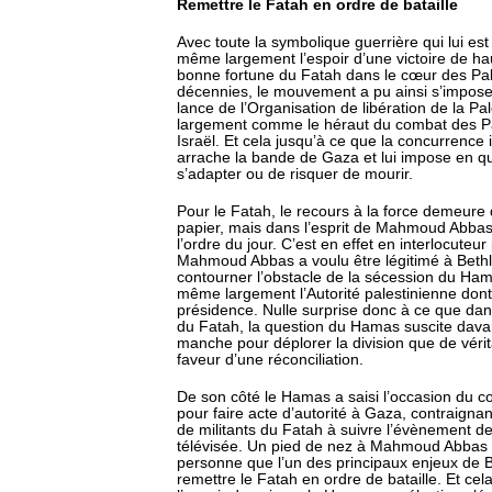
Remettre le Fatah en ordre de bataille
Avec toute la symbolique guerrière qui lui est
même largement l’espoir d’une victoire de haute
bonne fortune du Fatah dans le cœur des Pal
décennies, le mouvement a pu ainsi s’impose
lance de l’Organisation de libération de la Pa
largement comme le héraut du combat des Pa
Israël. Et cela jusqu’à ce que la concurrence
arrache la bande de Gaza et lui impose en q
s’adapter ou de risquer de mourir.
Pour le Fatah, le recours à la force demeure 
papier, mais dans l’esprit de Mahmoud Abbas, 
l’ordre du jour. C’est en effet en interlocuteur
Mahmoud Abbas a voulu être légitimé à Bethlée
contourner l’obstacle de la sécession du Ha
même largement l’Autorité palestinienne dont 
présidence. Nulle surprise donc à ce que da
du Fatah, la question du Hamas suscite dava
manche pour déplorer la division que de vérit
faveur d’une réconciliation.
De son côté le Hamas a saisi l’occasion du 
pour faire acte d’autorité à Gaza, contraignan
de militants du Fatah à suivre l’évènement de
télévisée. Un pied de nez à Mahmoud Abbas d
personne que l’un des principaux enjeux de B
remettre le Fatah en ordre de bataille. Et ce