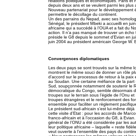
relations politiques et économiques. Paris et
depuis deux ans et se veulent parmi les plus
Nouveau partenariat pour le développement é
permettre le décollage du continent.
Un des parrains du Nepad, avec ses homologue
Sénégal, le président Mbeki a accueilli en ju
africaine qui a succédé à l’OUA et a fait du N
action. Il n’a pas manqué de trouver un écho
préside le G8 depuis le sommet d’Evian en ju
juin 2004 au président américain George W. 
Convergences diplomatiques
Les deux pays se sont trouvés sur la même lo
montrent le même souci de donner un rôle plus
d’accord sur le processus de retour à la paix
au Soudan. Une certaine méfiance de la part d
Sud, soupçonnée notamment de soutenir le R
démocratique du Congo, semble désormais dis
troupes sur le terrain sous l’égide de l’Onu et
troupes étrangères et le renforcement des for
ensemble pour faciliter un règlement pacifiqu
Le président sud-africain s’est lui-même déjà
cette visite d’Etat : pour les accords de Marc
franco-africain et à l’occasion du G8, à Evian
général de l’ONU a été considérée par les au
leur politique africaine – laquelle « reste fi
veut ouverte à l’ensemble des pays du contin