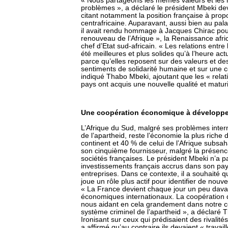
« Nous partageons les mêmes valeurs et les
problèmes », a déclaré le président Mbeki de
citant notamment la position française à pro
centrafricaine. Auparavant, aussi bien au pala
il avait rendu hommage à Jacques Chirac pour
renouveau de l’Afrique », la Renaissance africa
chef d’Etat sud-africain. « Les relations entre
été meilleures et plus solides qu’à l’heure actue
parce qu’elles reposent sur des valeurs et de
sentiments de solidarité humaine et sur une 
indiqué Thabo Mbeki, ajoutant que les « relat
pays ont acquis une nouvelle qualité et maturi
Une coopération économique à développe
L’Afrique du Sud, malgré ses problèmes inter
de l’apartheid, reste l’économie la plus riche
continent et 40 % de celui de l’Afrique subsa
son cinquième fournisseur, malgré la présence
sociétés françaises. Le président Mbeki n’a pa
investissements français accrus dans son pay
entreprises. Dans ce contexte, il a souhaité 
joue un rôle plus actif pour identifier de nouve
« La France devient chaque jour un peu davan
économiques internationaux. La coopération 
nous aidant en cela grandement dans notre co
système criminel de l’apartheid », a déclaré 
Ironisant sur ceux qui prédisaient des rivalités 
a affirmé qu’au contraire ils devaient « travai