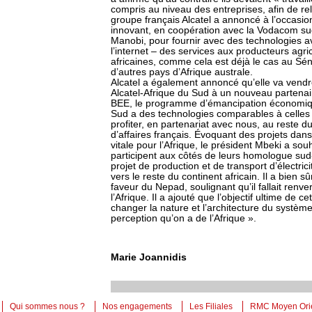
compris au niveau des entreprises, afin de r
groupe français Alcatel a annoncé à l’occasio
innovant, en coopération avec la Vodacom sud
Manobi, pour fournir avec des technologies 
l’internet – des services aux producteurs ag
africaines, comme cela est déjà le cas au Sén
d’autres pays d’Afrique australe.
Alcatel a également annoncé qu’elle va vendre
Alcatel-Afrique du Sud à un nouveau partena
BEE, le programme d’émancipation économique
Sud a des technologies comparables à celles
profiter, en partenariat avec nous, au reste 
d’affaires français. Évoquant des projets dan
vitale pour l’Afrique, le président Mbeki a so
participent aux côtés de leurs homologue sud
projet de production et de transport d’électric
vers le reste du continent africain. Il a bien s
faveur du Nepad, soulignant qu’il fallait renv
l’Afrique. Il a ajouté que l’objectif ultime de cet
changer la nature et l’architecture du systèm
perception qu’on a de l’Afrique ».
Marie Joannidis
Qui sommes nous ?
Nos engagements
Les Filiales
RMC Moyen Ori