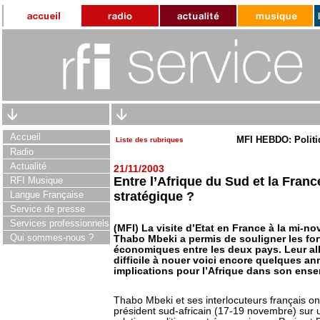
Accueil
MFI HEBDO: Politi
Liste des rubriques
Radio
Actualité
21/11/2003
Entre l’Afrique du Sud et la France
RFI Musique
Langue Française
stratégique ?
Service de presse
Services professionnels
(MFI) La visite d’Etat en France à la mi-n
Qui sommes-nous ?
Thabo Mbeki a permis de souligner les for
économiques entre les deux pays. Leur all
difficile à nouer voici encore quelques ann
implications pour l’Afrique dans son ense
Thabo Mbeki et ses interlocuteurs français ont 
président sud-africain (17-19 novembre) sur