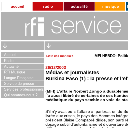
Accueil
MFI HEBDO: Politi
Liste des rubriques
Radio
Actualité
26/12/2003
Médias et journalistes
RFI Musique
Langue Française
Burkina Faso (1) : la presse et l’e
Service de presse
Services professionnels
(MFI) L’affaire Norbert Zongo a durablemen
Qui sommes-nous ?
l’a aussi libéré de certaines de ses hantis
médiatique du pays semble en voie de stab
S’il n’y avait eu « l’affaire », parlerait-on d
livrée aux crises, le pays des Hommes intègres 
président Blaise Compaoré dirige, son parti r
dosage subtil d’autoritarisme et d’ouverture 