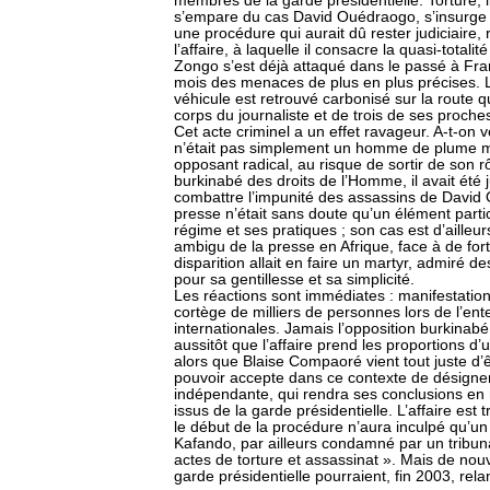
membres de la garde présidentielle. Torturé,
s’empare du cas David Ouédraogo, s’insurge co
une procédure qui aurait dû rester judiciaire, 
l’affaire, à laquelle il consacre la quasi-total
Zongo s’est déjà attaqué dans le passé à Fran
mois des menaces de plus en plus précises.
véhicule est retrouvé carbonisé sur la route qui
corps du journaliste et de trois de ses proche
Cet acte criminel a un effet ravageur. A-t-on vo
n’était pas simplement un homme de plume ma
opposant radical, au risque de sortir de son 
burkinabé des droits de l’Homme, il avait été
combattre l’impunité des assassins de David
presse n’était sans doute qu’un élément partic
régime et ses pratiques ; son cas est d’ailleur
ambigu de la presse en Afrique, face à de fort
disparition allait en faire un martyr, admiré 
pour sa gentillesse et sa simplicité.
Les réactions sont immédiates : manifestatio
cortège de milliers de personnes lors de l’en
internationales. Jamais l’opposition burkinab
aussitôt que l’affaire prend les proportions d’
alors que Blaise Compaoré vient tout juste d
pouvoir accepte dans ce contexte de désign
indépendante, qui rendra ses conclusions en 
issus de la garde présidentielle. L’affaire est 
le début de la procédure n’aura inculpé qu’un
Kafando, par ailleurs condamné par un tribunal
actes de torture et assassinat ». Mais de n
garde présidentielle pourraient, fin 2003, rela