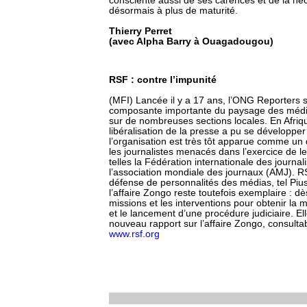
consciente aussi de ses carences et de la néc
désormais à plus de maturité.
Thierry Perret
(avec Alpha Barry à Ouagadougou)
RSF : contre l’impunité
(MFI) Lancée il y a 17 ans, l’ONG Reporters 
composante importante du paysage des médias
sur de nombreuses sections locales. En Afri
libéralisation de la presse a pu se développe
l’organisation est très tôt apparue comme un 
les journalistes menacés dans l’exercice de le
telles la Fédération internationale des journa
l’association mondiale des journaux (AMJ). R
défense de personnalités des médias, tel Pi
l’affaire Zongo reste toutefois exemplaire : d
missions et les interventions pour obtenir la
et le lancement d’une procédure judiciaire. E
nouveau rapport sur l’affaire Zongo, consultabl
www.rsf.org