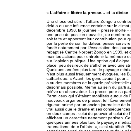
« L’affaire » libère la presse… et la divise
Une chose est sûre : l’affaire Zongo a contrib
delà a eu une influence certaine sur le climat
décembre 1998, la journée « presse morte » 
une prise de position nouvelle ; de nombreux c
soit faite et apportent leur contribution pour
par la perte de son fondateur, puisse survivr
fondé notamment par l’Association des journa
rebaptisé Centre Norbert Zongo en 1999, et c
maintes actions pour entretenir la mémoire de
sur l’opinion publique. Une option qui éloigne 
place, peu désireux de s’afficher avec une stru
Quelques années plus tard, le paysage médiatiq
n’est plus aussi fréquemment évoquée, les Bu
cathartique. « Avant, les gens avaient peur… e
a vu des membres de la garde présidentielle arr
désormais possible. Même au sein du parti au 
relève un observateur. La presse pour sa part
Parmi ceux qui s’étaient mobilisés autour de l’
nouveaux organes de presse, tel l’Événemen
rigueur, animé par un ancien journaliste de la
vrai aussi que le drame et ses conséquences on
en deux camps : celui du pouvoir et celui de l
affichant un caractère nettement partisan. C
quelques années plus tard le paysage médiat
traumatisme de « l’affaire », s’est stabilisé.