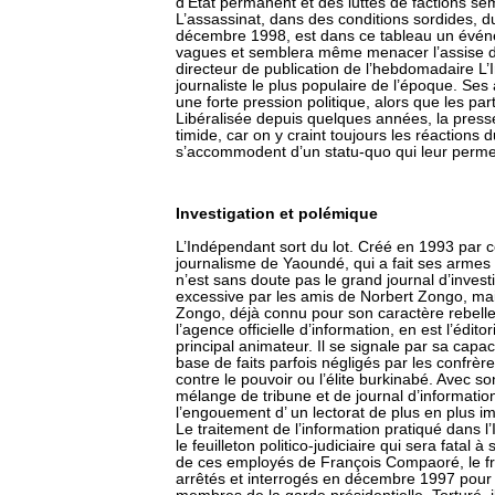
d’État permanent et des luttes de factions sem
L’assassinat, dans des conditions sordides, d
décembre 1998, est dans ce tableau un événe
vagues et semblera même menacer l’assise d
directeur de publication de l’hebdomadaire L’
journaliste le plus populaire de l’époque. Se
une forte pression politique, alors que les par
Libéralisée depuis quelques années, la press
timide, car on y craint toujours les réactions d
s’accommodent d’un statu-quo qui leur perme
Investigation et polémique
L’Indépendant sort du lot. Créé en 1993 par ce
journalisme de Yaoundé, qui a fait ses armes d
n’est sans doute pas le grand journal d’invest
excessive par les amis de Norbert Zongo, mai
Zongo, déjà connu pour son caractère rebelle 
l’agence officielle d’information, en est l’édit
principal animateur. Il se signale par sa capaci
base de faits parfois négligés par les confrèr
contre le pouvoir ou l’élite burkinabé. Avec s
mélange de tribune et de journal d’information
l’engouement d’ un lectorat de plus en plus im
Le traitement de l’information pratiqué dans l
le feuilleton politico-judiciaire qui sera fatal
de ces employés de François Compaoré, le fr
arrêtés et interrogés en décembre 1997 pour 