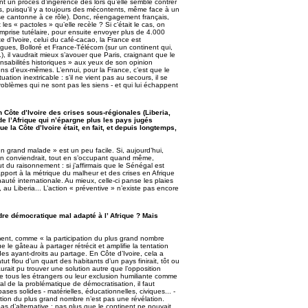
ant un procès d’ingérence dès lors qu’elle semble contrer
mps, puisqu’il y a toujours des mécontents, même face à un
e se cantonne à ce rôle). Donc, réengagement français,
les « pactoles » qu’elle recèle ? Si c’était le cas, on
prise tutélaire, pour ensuite envoyer plus de 4.000
e d’Ivoire, celui du café-cacao, la France est
gues, Bolloré et France-Télécom (sur un continent qui,
.), il vaudrait mieux s’avouer que Paris, craignant que le
nsabilités historiques » aux yeux de son opinion
iens d’eux-mêmes. L’ennui, pour la France, c’est que le
tion inextricable : s’il ne vient pas au secours, il se
problèmes qui ne sont pas les siens - et qui lui échappent
n Côte d’Ivoire des crises sous-régionales (Liberia,
e l’Afrique qui n’épargne plus les pays jugés
e la Côte d’Ivoire était, en fait, et depuis longtemps,
un grand malade » est un peu facile. Si, aujourd’hui,
 en conviendrait, tout en s’occupant quand même,
t du raisonnement : si j’affirmais que le Sénégal est
rapport à la métrique du malheur et des crises en Afrique
auté internationale. Au mieux, celle-ci panse les plaies
au Liberia... L’action « préventive » n’existe pas encore
ordre démocratique mal adapté à l’ Afrique ? Mais
lement, comme « la participation du plus grand nombre
e le gâteau à partager rétrécit et amplifie la tentation
es ayant-droits au partage. En Côte d’Ivoire, cela a
tut flou d’un quart des habitants d’un pays finirait, tôt ou
rait pu trouver une solution autre que l’opposition
te de tous les étrangers ou leur exclusion humiliante comme
al de la problématique de démocratisation, il faut
es solides - matérielles, éducationnelles, civiques... -
pation du plus grand nombre n’est pas une révélation.
as d’alternative : pas plus que le continent ne pouvait