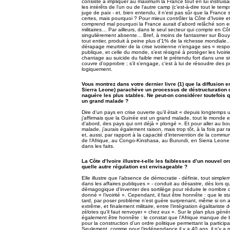
consiste à impliquer au maximum la France tout en lui instruis
les intérêts de l’un ou de l’autre camp (c’est-à-dire tout le te
juge de paix - et, bien entendu, il n’est pas sûr que la Franc
certes, mais pourquoi ? Pour mieux contrôler la Côte d’Ivoire et 
comprend mal pourquoi la France aurait d’abord relâché son em
militaires… Par ailleurs, dans le seul secteur qui compte en Côt
singulièrement absente... Bref, à moins de fantasmer sur Bouy
tout entier, produit à peine plus d’1% de la richesse mondiale..
dérapage meurtrier de la crise ivoirienne n’engage ses « respo
publique, et celle du monde, s’est résigné à protéger les Ivoir
chantage au suicide du faible met le prétendu fort dans une situa
couvre d’opprobre ; s’il s’engage, c’est à lui de résoudre des 
logiquement.
Vous montrez dans votre dernier livre (1) que la diffusion e
Sierra Leone) parachève un processus de déstructuration d
naguère les plus stables. Ne peut-on considérer toutefois qu
un grand malade ?
Dire d’un pays en crise ouverte qu’il était « depuis longtemps 
j’affirmais que la Guinée est un grand malade, tout le monde
d’abord, des pays qui ont déjà « plongé ». Et pour aller au bou
malade, j’aurais également raison, mais trop tôt, à la fois par 
et, aussi, par rapport à la capacité d’intervention de la commun
de l’Afrique, au Congo-Kinshasa, au Burundi, en Sierra Leone, 
dans les faits.
La Côte d’Ivoire illustre-t-elle les faiblesses d’un nouvel 
quelle autre régulation est envisageable ?
Elle illustre que l’absence de démocratie - définie, tout simp
dans les affaires publiques » - conduit au désastre, dès lors qu
démagogique d’inventer des sortilège pour réduire le nombre d
donné « l’ivoirité ». Cependant, il faut être honnête : que le sta
tard, par poser problème n’est guère surprenant, même si on au
extrême, et finalement militaire, entre l’intégration égalitaris
zélotes qu’il faut renvoyer « chez eux ». Sur le plan plus génér
également être honnête : le constat que l’Afrique manque de bas
pour la construction d’un ordre politique permettant la partici
Seulement, comme pour l’indépendance il y a 40 ans, il n’y a p