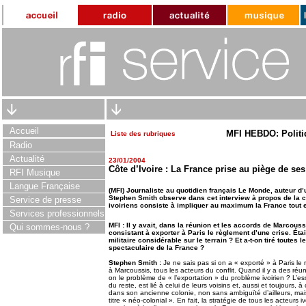
Accueil
MFI HEBDO: Politi
Liste des rubriques
Radio
Actualité
23/01/2004
Côte d’Ivoire : La France prise au piège de ses
RFI Musique
Langue Française
(MFI) Journaliste au quotidien français Le Monde, auteur d’
Stephen Smith observe dans cet interview à propos de la cr
Service de presse
ivoiriens consiste à impliquer au maximum la France tout 
Services professionnels
MFI : Il y avait, dans la réunion et les accords de Marcouss
Qui sommes-nous ?
consistant à exporter à Paris le règlement d’une crise. Étai
militaire considérable sur le terrain ? Et a-t-on tiré tout
spectaculaire de la France ?
Stephen Smith :
Je ne sais pas si on a « exporté » à Paris le r
à Marcoussis, tous les acteurs du conflit. Quand il y a des réu
on le problème de « l’exportation » du problème ivoirien ? L’esse
du reste, est lié à celui de leurs voisins et, aussi et toujours, 
dans son ancienne colonie, non sans ambiguïté d’ailleurs, mais
titre « néo-colonial ». En fait, la stratégie de tous les acteurs