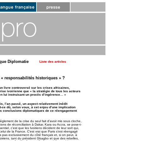
que Diplomatie
Liste des articles
 « responsabilités historiques » ?
un livre controversé sur les crises africaines,
ise ivoirienne que « la stratégie de tous les acteurs
en lui instruisant un procès d’ingérence… »
is, l’an passé, un aspect relativement inédit
t-ce dû, selon vous, à cet enjeu d’une implication
es les conclusions diplomatiques de ce réengagement
èglement de la crise du seul fait d’avoir mis sous cloche,
nions de réconciliation à Dakar, Kara ou Accra, se pose-t-
ntiel, c’est que les Ivoiriens décident de leur sort qui,
à celui de la France. C’est vrai que Paris s’est réengagé
 pas exclusivement du côté français et, si on peut, à
 ivoiriens, tant du président Gbagbo et que des rebelles,