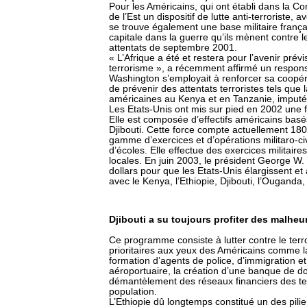
Pour les Américains, qui ont établi dans la Cor
de l’Est un dispositif de lutte anti-terroriste,
se trouve également une base militaire frança
capitale dans la guerre qu’ils mènent contre l
attentats de septembre 2001.
« L’Afrique a été et restera pour l’avenir pré
terrorisme », a récemment affirmé un respon
Washington s’employait à renforcer sa coopérat
de prévenir des attentats terroristes tels qu
américaines au Kenya et en Tanzanie, imput
Les Etats-Unis ont mis sur pied en 2002 une f
Elle est composée d’effectifs américains bas
Djibouti. Cette force compte actuellement 1800
gamme d’exercices et d’opérations militaro-civ
d’écoles. Elle effectue des exercices militaire
locales. En juin 2003, le président George W.
dollars pour que les Etats-Unis élargissent et 
avec le Kenya, l’Ethiopie, Djibouti, l’Ouganda,
Djibouti a su toujours profiter des malheu
Ce programme consiste à lutter contre le ter
prioritaires aux yeux des Américains comme la 
formation d’agents de police, d’immigration et
aéroportuaire, la création d’une banque de don
démantèlement des réseaux financiers des terro
population.
L’Ethiopie dû longtemps constitué un des pilie