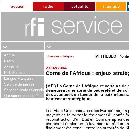
Accueil
MFI HEBDO: Politi
Liste des rubriques
Radio
Actualité
27/02/2004
Corne de l’Afrique : enjeux straté
RFI Musique
Langue Française
Service de presse
(MFI) La Corne de l’Afrique et certains d
Services professionnels
demeurent une zone de pauvreté et de con
des avancées en faveur de la paix nécessai
Qui sommes-nous ?
hautement stratégique.
Les Etats-Unis mais aussi les Européens, en pa
moyens de favoriser le règlement du conflit fron
reconstruction d’un Etat en Somalie après des 
cherchent également à favoriser un règlemen
finalement été conclu entre les autorités de K