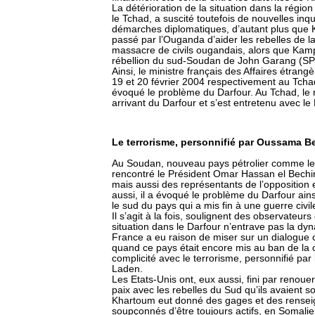
La détérioration de la situation dans la régio
le Tchad, a suscité toutefois de nouvelles i
démarches diplomatiques, d’autant plus que 
passé par l’Ouganda d’aider les rebelles de l
massacre de civils ougandais, alors que Kamp
rébellion du sud-Soudan de John Garang (SP
Ainsi, le ministre français des Affaires étrang
19 et 20 février 2004 respectivement au Tch
évoqué le problème du Darfour. Au Tchad, le m
arrivant du Darfour et s’est entretenu avec le
Le terrorisme, personnifié par Oussama 
Au Soudan, nouveau pays pétrolier comme le 
rencontré le Président Omar Hassan el Bech
mais aussi des représentants de l’opposition e
aussi, il a évoqué le problème du Darfour ain
le sud du pays qui a mis fin à une guerre civi
Il s’agit à la fois, soulignent des observateur
situation dans le Darfour n’entrave pas la dyn
France a eu raison de miser sur un dialogue 
quand ce pays était encore mis au ban de la
complicité avec le terrorisme, personnifié pa
Laden.
Les Etats-Unis ont, eux aussi, fini par renoue
paix avec les rebelles du Sud qu’ils avaient 
Khartoum eut donné des gages et des renseig
soupçonnés d’être toujours actifs, en Somali