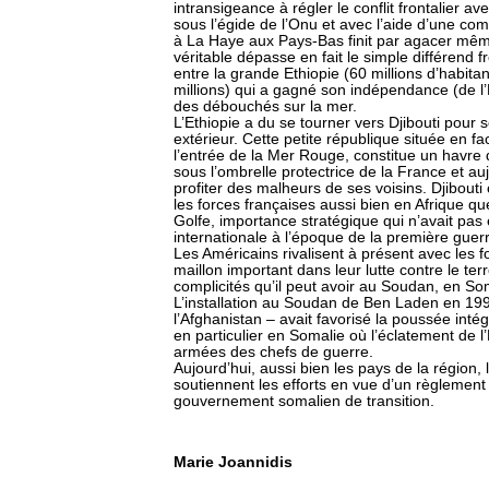
intransigeance à régler le conflit frontalier a
sous l’égide de l’Onu et avec l’aide d’une co
à La Haye aux Pays-Bas finit par agacer même s
véritable dépasse en fait le simple différend fron
entre la grande Ethiopie (60 millions d’habita
millions) qui a gagné son indépendance (de l
des débouchés sur la mer.
L’Ethiopie a du se tourner vers Djibouti pour
extérieur. Cette petite république située en f
l’entrée de la Mer Rouge, constitue un havre d
sous l’ombrelle protectrice de la France et au
profiter des malheurs de ses voisins. Djibouti
les forces françaises aussi bien en Afrique qu
Golfe, importance stratégique qui n’avait pas é
internationale à l’époque de la première guerr
Les Américains rivalisent à présent avec les fo
maillon important dans leur lutte contre le ter
complicités qu’il peut avoir au Soudan, en S
L’installation au Soudan de Ben Laden en 1992
l’Afghanistan – avait favorisé la poussée intég
en particulier en Somalie où l’éclatement de l’
armées des chefs de guerre.
Aujourd’hui, aussi bien les pays de la région,
soutiennent les efforts en vue d’un règlement
gouvernement somalien de transition.
Marie Joannidis