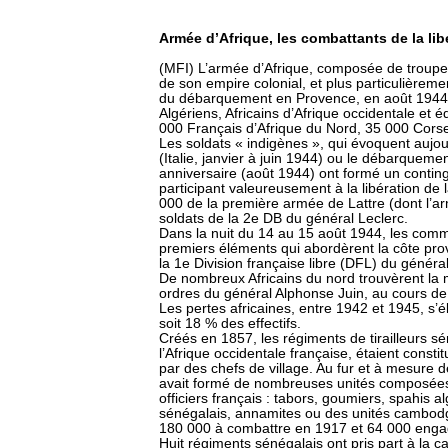
Armée d’Afrique, les combattants de la lib
(MFI) L’armée d’Afrique, composée de troupe
de son empire colonial, et plus particulièreme
du débarquement en Provence, en août 1944,
Algériens, Africains d’Afrique occidentale et é
000 Français d’Afrique du Nord, 35 000 Cors
Les soldats « indigènes », qui évoquent aujou
(Italie, janvier à juin 1944) ou le débarquem
anniversaire (août 1944) ont formé un conting
participant valeureusement à la libération de 
000 de la première armée de Lattre (dont l’ar
soldats de la 2e DB du général Leclerc.
Dans la nuit du 14 au 15 août 1944, les comm
premiers éléments qui abordèrent la côte pr
la 1e Division française libre (DFL) du généra
De nombreux Africains du nord trouvèrent la m
ordres du général Alphonse Juin, au cours de 
Les pertes africaines, entre 1942 et 1945, s’
soit 18 % des effectifs.
Créés en 1857, les régiments de tirailleurs sé
l’Afrique occidentale française, étaient consti
par des chefs de village. Au fur et à mesure 
avait formé de nombreuses unités composées
officiers français : tabors, goumiers, spahis al
sénégalais, annamites ou des unités cambodg
180 000 à combattre en 1917 et 64 000 enga
Huit régiments sénégalais ont pris part à l