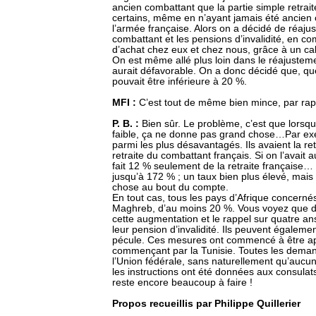
ancien combattant que la partie simple retrait
certains, même en n’ayant jamais été ancien c
l’armée française. Alors on a décidé de réajust
combattant et les pensions d’invalidité, en co
d’achat chez eux et chez nous, grâce à un ca
On est même allé plus loin dans le réajustemen
aurait défavorable. On a donc décidé que, quel
pouvait être inférieure à 20 %.
MFI :
C’est tout de même bien mince, par rap
P. B. :
Bien sûr. Le problème, c’est que lors
faible, ça ne donne pas grand chose…Par exe
parmi les plus désavantagés. Ils avaient la ret
retraite du combattant français. Si on l’avait
fait 12 % seulement de la retraite française… 
jusqu’à 172 % ; un taux bien plus élevé, mai
chose au bout du compte.
En tout cas, tous les pays d’Afrique concer
Maghreb, d’au moins 20 %. Vous voyez que d
cette augmentation et le rappel sur quatre ans. 
leur pension d’invalidité. Ils peuvent égaleme
pécule. Ces mesures ont commencé à être ap
commençant par la Tunisie. Toutes les deman
l’Union fédérale, sans naturellement qu’aucun
les instructions ont été données aux consula
reste encore beaucoup à faire !
Propos recueillis par Philippe Quillerier