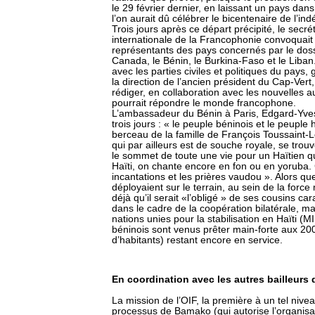
le 29 février dernier, en laissant un pays dan
l’on aurait dû célébrer le bicentenaire de l’i
Trois jours après ce départ précipité, le secré
internationale de la Francophonie convoquait
représentants des pays concernés par le dossi
Canada, le Bénin, le Burkina-Faso et le Liban. 
avec les parties civiles et politiques du pays,
la direction de l’ancien président du Cap-Ver
rédiger, en collaboration avec les nouvelles 
pourrait répondre le monde francophone.
L’ambassadeur du Bénin à Paris, Edgard-Yves 
trois jours : « le peuple béninois et le peupl
berceau de la famille de François Toussaint-L
qui par ailleurs est de souche royale, se tro
le sommet de toute une vie pour un Haïtien que
Haïti, on chante encore en fon ou en yoruba. 
incantations et les prières vaudou ». Alors que
déployaient sur le terrain, au sein de la force 
déjà qu’il serait «l’obligé » de ses cousins ca
dans le cadre de la coopération bilatérale, m
nations unies pour la stabilisation en Haïti (
béninois sont venus prêter main-forte aux 2000
d’habitants) restant encore en service.
En coordination avec les autres bailleurs
La mission de l’OIF, la première à un tel niv
processus de Bamako (qui autorise l’organisat