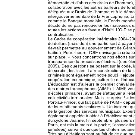
démocratie et d’abus des droits de l’homme), 
collaboration avec les autres bailleurs de fo
déléguée aux Droits de l’homme et à la démoc
intergouvernementale de la Francophonie. En ef
comme la Banque mondiale, le Fonds monétaire
décidé de ne pas renouveler les mauvaises 
toutes les actions en faveur d’Haïti. L’OIF se p
centralisation.
Le Cadre de coopération intérimaire 2004-2006
de dollars (mais dont une partie sert à payer
devrait permettre au gouvernement de Gérard 
haïtien. Pour l’heure, l’OIF envisage la créa
sur place. « Nous concentrons nos efforts su
transparence du processus électoral (des élec
2005). Des questions se posent sur le code, la
de scrutin, les listes. La reconstruction de la j
criminels sont également notre souci » ajoute 
coopération économique, culturelle et l’éducat
L’éducation est d’ailleurs le premier cheval de 
des maires francophones (AIMF). L’AIMF veut 
d’écoles primaires, avant de s’attaquer à l’éla
collectivités territoriales. Mais.. surprise ! 
Port-au-Prince, qui fait partie de l’AIMF dep
de leurs bâtiments scolaires ». Un incident qu
de la gestion des services municipaux. Experte
également appelée à aider à l’établissement d
du cyclone Jeanne, fin septembre, plusieurs m
Paris, ont mis la main à la poche, l’associati
jumelées) servant quelquefois d’intermédiaire
Très peu d’Haïtiens sont au fait de ce que pe