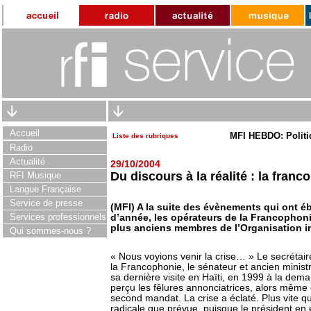
Accueil
MFI HEBDO: Politi
Liste des rubriques
Radio
Actualité
29/10/2004
Du discours à la réalité : la franc
RFI Musique
Langue Française
Service de presse
(MFI) A la suite des évènements qui ont é
Services professionnels
d’année, les opérateurs de la Francophoni
plus anciens membres de l’Organisation i
Qui sommes-nous ?
« Nous voyions venir la crise… » Le secrétai
la Francophonie, le sénateur et ancien minis
sa dernière visite en Haïti, en 1999 à la dema
perçu les fêlures annonciatrices, alors même 
second mandat. La crise a éclaté. Plus vite q
radicale que prévue, puisque le président en e