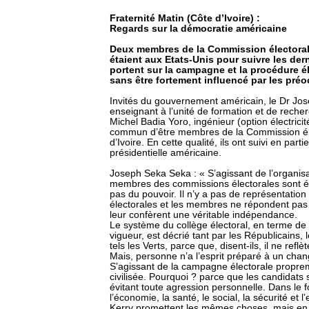
Fraternité Matin (Côte d’Ivoire) :
Regards sur la démocratie américaine
Deux membres de la Commission électorale
étaient aux Etats-Unis pour suivre les dern
portent sur la campagne et la procédure él
sans être fortement influencé par les pré
Invités du gouvernement américain, le Dr J
enseignant à l’unité de formation et de reche
Michel Badia Yoro, ingénieur (option électrici
commun d’être membres de la Commission él
d’Ivoire. En cette qualité, ils ont suivi en par
présidentielle américaine.
Joseph Seka Seka : « S’agissant de l’organisat
membres des commissions électorales sont élu
pas du pouvoir. Il n’y a pas de représentatio
électorales et les membres ne répondent pas d
leur confèrent une véritable indépendance.
Le système du collège électoral, en terme de
vigueur, est décrié tant par les Républicains,
tels les Verts, parce que, disent-ils, il ne refl
Mais, personne n’a l’esprit préparé à un ch
S’agissant de la campagne électorale propremen
civilisée. Pourquoi ? parce que les candidats s
évitant toute agression personnelle. Dans le
l’économie, la santé, le social, la sécurité et
Kerry promettent les mêmes choses, mais en d