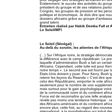
Evidemment, le succès des activités du grou
président du groupe et de ses relations partic
Congrès, les groupes de pression et les perso
politique et économique. Je dois dire que no
dossiers africains grâce au groupe d’ambas
grand talent.
Entretien réalisé par Habib Demba Fall e
Le Soleil/MFI
Le Soleil (Sénégal) :
Au-delà du scrutin, les attentes de l’Afriq
(…) Sur l’Afrique noire, la stratégie démocrat
la différence avec le camp républicain. Le pre
laquelle d’administration Bush a fait un cert
Africains. Cependant, cette lutte est pour Ker
notre temps ». Le second axe est fourni par la
Etats-Unis doivent y jouer. Pour Kerry, Bush ig
retenir les leçons du Rwanda » C’est dire 
celui des Républicains, emporter le vote afric
seulement pour le nombre de voix supplément
mais surtout pour le gain psychologique voire 
de la communauté noire et du continent africa
Force est de reconnaître qu’une telle analyse, 
révèle pas moins une tendance historique : ce
des Africains-américains et du continent africa
encore plus, cette fois, au regard des nouvea
international, à la mondialisation qui induit 