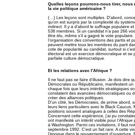
Quelles leçons pourrons-nous tirer, nous
la vie politique américaine ?
(…) Les leçons sont multiples. D’abord, conc
qu’on est surpris par la complexité du systèm
indirect. Il y a d’abord le suffrage populaire 
538 membres. Si un candidat n’a pas 266 voix 
être élu, même s’il a gagné le vote populaire
l’organisation des conventions des partis et 
peuvent mettre tous les membres du parti dans
cote de popularité au candidat, surtout si c’e
électoral est un exercice démocratique et se 
parfaite culture démocratique.
Et les relations avec l’Afrique ?
Il ne faut pas se faire d’illusion. Je dois dire 
Démocrates ou Républicains, manifestent un i
chaque fois que leurs intérêts stratégiques so
constatent des avancées démocratiques ou d
créer des alliances politiques.
D’un côté, les Démocrates, de prime abord, s
leurs liens particuliers avec le Black Caucus
positions souvent analogues à celles des Répu
Concernant cette expérience, j’ai pu constate
ont manifesté un intérêt visible pour l’Afrique
à Washington. Parmi ces invitations, il faut not
septembre 1992. C’est un fait rare. A cette vis
l’époque dans le gouvernement d’ouverture. Pa