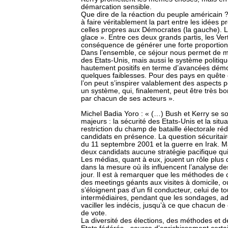
démarcation sensible.
Que dire de la réaction du peuple américain 
à faire véritablement la part entre les idées p
celles propres aux Démocrates (la gauche). L
glace ». Entre ces deux grands partis, les Ver
conséquence de générer une forte proportion 
Dans l’ensemble, ce séjour nous permet de m
des Etats-Unis, mais aussi le système politiqu
hautement positifs en terme d’avancées démo
quelques faiblesses. Pour des pays en quête
l’on peut s’inspirer valablement des aspects po
un système, qui, finalement, peut être très bon
par chacun de ses acteurs ».
Michel Badia Yoro : « (…) Bush et Kerry se s
majeurs : la sécurité des Etats-Unis et la sit
restriction du champ de bataille électorale réd
candidats en présence. La question sécuritai
du 11 septembre 2001 et la guerre en Irak. M
deux candidats aucune stratégie pacifique qui
Les médias, quant à eux, jouent un rôle plu
dans la mesure où ils influencent l’analyse des
jour. Il est à remarquer que les méthodes de 
des meetings géants aux visites à domicile, ou
s’éloignent pas d’un fil conducteur, celui de t
intermédiaires, pendant que les sondages, ad
vaciller les indécis, jusqu’à ce que chacun de
de vote.
La diversité des élections, des méthodes et 