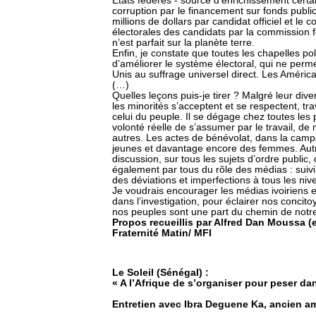
Etats fédérés - source d’enrichissement certain
corruption par le financement sur fonds publ
millions de dollars par candidat officiel et le
électorales des candidats par la commission f
n’est parfait sur la planète terre.
Enfin, je constate que toutes les chapelles pol
d’améliorer le système électoral, qui ne perme
Unis au suffrage universel direct. Les Améric
(…)
Quelles leçons puis-je tirer ? Malgré leur div
les minorités s’acceptent et se respectent, tra
celui du peuple. Il se dégage chez toutes les 
volonté réelle de s’assumer par le travail, de 
autres. Les actes de bénévolat, dans la campag
jeunes et davantage encore des femmes. Autre 
discussion, sur tous les sujets d’ordre public,
également par tous du rôle des médias : suivi
des déviations et imperfections à tous les ni
Je voudrais encourager les médias ivoiriens 
dans l’investigation, pour éclairer nos concit
nos peuples sont une part du chemin de notre
Propos recueillis par Alfred Dan Moussa (
Fraternité Matin/ MFI
Le Soleil (Sénégal) :
« A l’Afrique de s’organiser pour peser da
Entretien avec Ibra Deguene Ka, ancien 