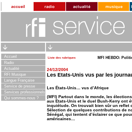
Accueil
MFI HEBDO: Politi
Liste des rubriques
Radio
Actualité
24/12/2004
Les Etats-Unis vus par les journa
RFI Musique
Langue Française
Service de presse
Les États-Unis… vus d’Afrique
Services professionnels
(MFI) Partout dans le monde, les élection
Qui sommes-nous ?
aux Etats-Unis et le duel Bush-Kerry ont é
inquiétude. On trouvait bien sûr un reflet d
Sélection de quelques contributions de no
Sénégal, qui tentent d’éclairer ce que pourr
américaines…