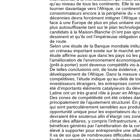
qu’au niveau de tous les continents. Elle le s
tourner davantage vers l’Afrique, ce continent
consommateurs encore à la périphérie du « m
décennies devra forcément intégrer l’Afrique
face à une Europe de plus en plus unitaire vo
plus autosuffisante tant sur le plan technologi
candidats à la Maison-Blanche (n’ont pas ign
dessinent et qu’ils ont l’impérieuse obligatio
de route.
Selon une étude de la Banque mondiale intitul
un créneau important existe sur le marché amé
étude affirme aussi que dans les pays où le
l’amélioration de l’environnement économique,
(prêt-à-porter) sont devenus compétitifs vis-à
De telles conclusions ont, de toute évidence, 
développement de l’Afrique. Dans la mesure o
compétitives, l’étude indique qu’au-delà de tou
investisseurs étrangers, les entreprises comme
été d’importants éléments catalyseurs du dé
Latine ont un très grand rôle à jouer en Afriqu
Des zones de compétitivité ont été créées dans
principalement de l’ajustement structurel. En 
qui sont particulièrement sensibles aux produi
opportunité unique pour les exportateurs du c
devraient être soutenus afin d’élargir ces zo
climat des affaires, y compris l’infrastructure,
bénéfices générés par l’amélioration de la comp
élevé à supporter pour entreprendre une affai
Il va de soi que de nombreuses difficultés subs
faudra surmonter à travers des initiatives c