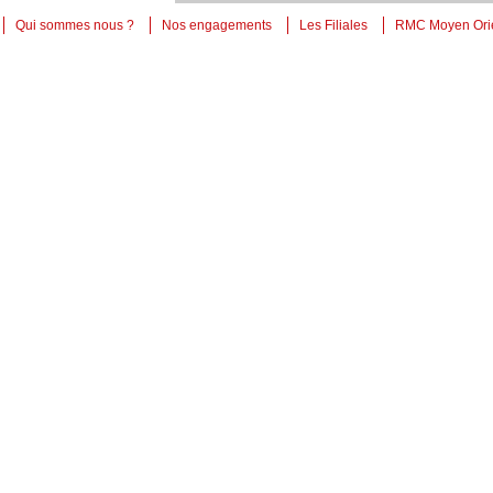
Qui sommes nous ?
Nos engagements
Les Filiales
RMC Moyen Ori