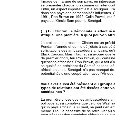
l’image de marque de son pays, en intéressan
se présenter chaque fois comme un interlocute
Enfin, un aspect important est à souligner : l’
dans son pays des personnalités influentes. C
1991, Ron Brown en 1992, Colin Powell, etc. Vo
pays de l’Oncle Sam pour le Sénégal.
(…) Bill Clinton, le Démocrate, a effectué
Afrique. Une première. A quoi peut-on attr
Je crois que le président Clinton est un prési
Pendant l’année et demie où j’étais à ses côtés, 
sollicitations des ambassadeurs africains, qu’il
Black Caucus. Mais il faut aussi avouer que le
de premier choix, feu Ron Brown, qui certainem
questions africaines. Ron Brown, qui a fait d’
sa qualité de président du Comité national dé
africains dont le Sénégal, n’a pas manqué de s
potentialités d’une coopération avec l’Afrique.
Vous avez aussi été président du groupe 
types de relations ont été tissées entre vo
américaines ?
La première chose que les ambassadeurs afric
politique aussi complexe que celui de Washing
qu’un pays africain, à lui seul, ne peut rien en
même. D’où la nécessité de se retrouver au se
pour dégager des stratégies africaines en dir