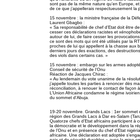
sont pas de la même nature qu’en Europe, et j
de ce que j’appellerais respectueusement la 
15 novembre : la ministre française de la Défe
Laurent Gbagbo :
« Sa responsabilité de chef d’Etat doit être de 
cesser ces déclarations racistes et xénopho
autour de lui, de faire cesser les provocations
ce sont des mots qui ont été utilisés par la R
proches de lui qui appellent à la chasse aux 
derniers jours des exactions, des destruction
des viols dans certains cas. »
15 novembre : embargo sur les armes adopté
Conseil de sécurité de l’Onu
Réaction de Jacques Chirac :
« Au lendemain du vote unanime de la résolut
j’appelle toutes les parties à renoncer dès ma
réconciliation, à renouer le contact de façon à
L’Union Africaine condamne le régime ivoirien e
du sommet d’Abuja.
19-20 novembre. Grands Lacs : 1er sommet de
région des Grands Lacs à Dar es-Salam (Tan
Quatorze chefs d’Etat africains participent à c
la démocratie et le développement dans la régi
de l’Onu et en présence du chef d’Etat nigéri
africaine. Une déclaration est adoptée s’enga
paix et de sécurité durables » avec la mise e