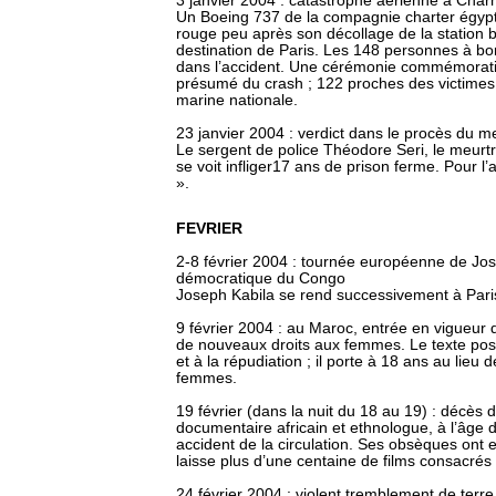
3 janvier 2004 : catastrophe aérienne à Char
Un Boeing 737 de la compagnie charter égypt
rouge peu après son décollage de la station 
destination de Paris. Les 148 personnes à bor
dans l’accident. Une cérémonie commémorative
présumé du crash ; 122 proches des victimes
marine nationale.
23 janvier 2004 : verdict dans le procès du m
Le sergent de police Théodore Seri, le meurt
se voit infliger17 ans de prison ferme. Pour l
».
FEVRIER
2-8 février 2004 : tournée européenne de Jos
démocratique du Congo
Joseph Kabila se rend successivement à Paris
9 février 2004 : au Maroc, entrée en vigueur
de nouveaux droits aux femmes. Le texte pos
et à la répudiation ; il porte à 18 ans au lieu
femmes.
19 février (dans la nuit du 18 au 19) : décès
documentaire africain et ethnologue, à l’âge 
accident de la circulation. Ses obsèques ont e
laisse plus d’une centaine de films consacrés p
24 février 2004 : violent tremblement de terr