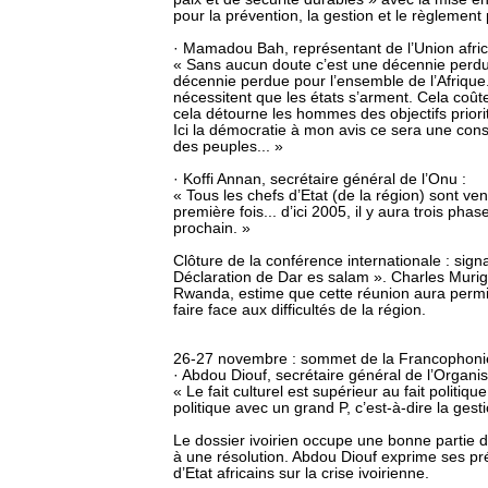
pour la prévention, la gestion et le règlement 
· Mamadou Bah, représentant de l’Union afric
« Sans aucun doute c’est une décennie perdue
décennie perdue pour l’ensemble de l’Afrique.
nécessitent que les états s’arment. Cela coûte
cela détourne les hommes des objectifs priorit
Ici la démocratie à mon avis ce sera une const
des peuples... »
· Koffi Annan, secrétaire général de l’Onu :
« Tous les chefs d’Etat (de la région) sont ve
première fois... d’ici 2005, il y aura trois pha
prochain. »
Clôture de la conférence internationale : sig
Déclaration de Dar es salam ». Charles Murig
Rwanda, estime que cette réunion aura perm
faire face aux difficultés de la région.
26-27 novembre : sommet de la Francophoni
· Abdou Diouf, secrétaire général de l’Organis
« Le fait culturel est supérieur au fait politiq
politique avec un grand P, c’est-à-dire la gesti
Le dossier ivoirien occupe une bonne partie 
à une résolution. Abdou Diouf exprime ses pré
d’Etat africains sur la crise ivoirienne.