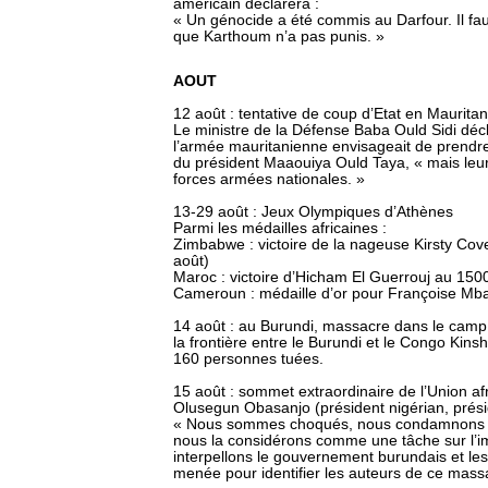
américain déclarera :
« Un génocide a été commis au Darfour. Il fau
que Karthoum n’a pas punis. »
AOUT
12 août : tentative de coup d’Etat en Mauritan
Le ministre de la Défense Baba Ould Sidi décl
l’armée mauritanienne envisageait de prendre
du président Maaouiya Ould Taya, « mais leur
forces armées nationales. »
13-29 août : Jeux Olympiques d’Athènes
Parmi les médailles africaines :
Zimbabwe : victoire de la nageuse Kirsty Cove
août)
Maroc : victoire d’Hicham El Guerrouj au 150
Cameroun : médaille d’or pour Françoise Mban
14 août : au Burundi, massacre dans le camp
la frontière entre le Burundi et le Congo Kins
160 personnes tuées.
15 août : sommet extraordinaire de l’Union a
Olusegun Obasanjo (président nigérian, présid
« Nous sommes choqués, nous condamnons av
nous la considérons comme une tâche sur l’ima
interpellons le gouvernement burundais et les
menée pour identifier les auteurs de ce massac