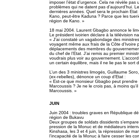
imposer l’état d’urgence. Cela ne révèle pas 
problèmes qui ne datent pas d’aujourd’hui. Le
dernières années. Quel sera le prochain Etat 
Kano, peut-être Kaduna ? Parce que les tuer
région de Kano. »
18 mai 2004. Laurent Gbagbo annonce le limo
Le président ivoirien déclare à la télévision na
« J’ai constaté un vagabondage des ministres i
voyagent même aux frais de la Côte d’Ivoire po
déplacements des membres du gouvernement ne
du chef de l’Etat. J’ai remis au premier minist
voudrais plus voir au gouvernement. L’accord
un certain équilibre, mais il ne lie pas le sort
L’un des 3 ministres limogés, Guillaume Soro
(ex-rebelles), dénonce un coup d’Etat :
« Est-ce que monsieur Gbagbo peut prendre u
Marcoussis ? Je ne le crois pas, à moins qu’il
Marcoussis. »
JUIN
Juin 2004 : troubles graves en République 
région de Bukavu
Deux groupes de soldats dissidents s’emparen
pression de la Monuc et de médiateurs internatio
Kinshasa, les 3 et 4 juin, la répression de man
l’incapacité de la Monuc à faire cesser les co