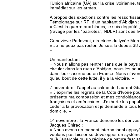
l’Union africaine (UA) sur la crise ivoirienn
immédiat sur les armes.
A propos des exactions contre les ressortissan
Témoignage sur RFI d’un habitant d’Abidjan :
« C’est la guerre aux blancs, je suis dégoût
(ravagé par les “patriotes”, NDLR) sont des Iv
Geneviève Padovani, directrice du lycée Mer
« Je ne peux pas rester. Je suis là depuis 38
»
Un manifestant :
« Nous n’allons pas rentrer sans que le pays s
circuler dans les rues d’Abidjan, nous les pou
dans leur caserne ou en France. Nous n’avo
qu’au bout de cette lutte, il y a la victoire. »
7 novembre : l’appel au calme de Laurent G
« J’exprime les regrets de la Côte d’Ivoire p
présente ma compassion et mes condoléances 
françaises et américaines. J’exhorte les popul
céder à la provocation et je demande à tous 
domicile. »
14 novembre : la France dénonce les dérives 
Jacques Chirac :
« Nous avons un mandat international appuyé p
voulons pas laisser se développer un système
qu’à l’anarchie ou un régime de nature fascist