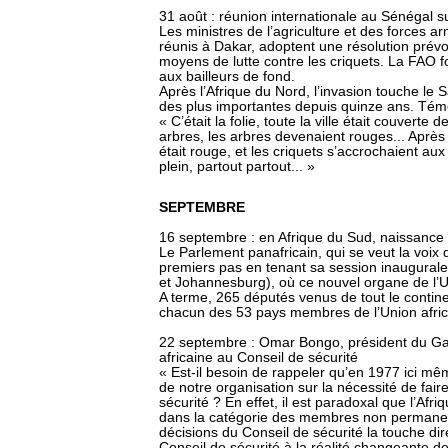
31 août : réunion internationale au Sénégal su
Les ministres de l’agriculture et des forces a
réunis à Dakar, adoptent une résolution pré
moyens de lutte contre les criquets. La FAO f
aux bailleurs de fond.
Après l’Afrique du Nord, l’invasion touche le Sa
des plus importantes depuis quinze ans. Tém
« C’était la folie, toute la ville était couverte
arbres, les arbres devenaient rouges... Après j
était rouge, et les criquets s’accrochaient aux
plein, partout partout... »
SEPTEMBRE
16 septembre : en Afrique du Sud, naissance
Le Parlement panafricain, qui se veut la voix 
premiers pas en tenant sa session inaugurale
et Johannesburg), où ce nouvel organe de l’U
A terme, 265 députés venus de tout le contin
chacun des 53 pays membres de l’Union afri
22 septembre : Omar Bongo, président du Gab
africaine au Conseil de sécurité
« Est-il besoin de rappeler qu’en 1977 ici même 
de notre organisation sur la nécessité de fair
sécurité ? En effet, il est paradoxal que l’Af
dans la catégorie des membres non permanen
décisions du Conseil de sécurité la touche d
Conseil de sécurité à la réalité changeante 