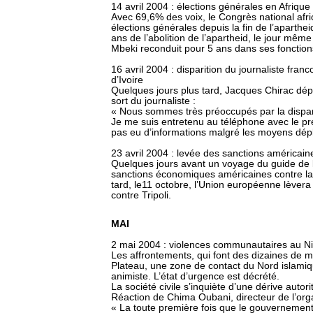
14 avril 2004 : élections générales en Afriqu
Avec 69,6% des voix, le Congrès national afr
élections générales depuis la fin de l’aparthei
ans de l’abolition de l’apartheid, le jour même
Mbeki reconduit pour 5 ans dans ses fonction
16 avril 2004 : disparition du journaliste fra
d’Ivoire
Quelques jours plus tard, Jacques Chirac dépl
sort du journaliste :
« Nous sommes très préoccupés par la disparit
Je me suis entretenu au téléphone avec le pré
pas eu d’informations malgré les moyens dép
23 avril 2004 : levée des sanctions américain
Quelques jours avant un voyage du guide de la
sanctions économiques américaines contre la
tard, le11 octobre, l’Union européenne lèvera
contre Tripoli.
MAI
2 mai 2004 : violences communautaires au Ni
Les affrontements, qui font des dizaines de m
Plateau, une zone de contact du Nord islamiq
animiste. L’état d’urgence est décrété.
La société civile s’inquiète d’une dérive autor
Réaction de Chima Oubani, directeur de l’organ
« La toute première fois que le gouvernement 