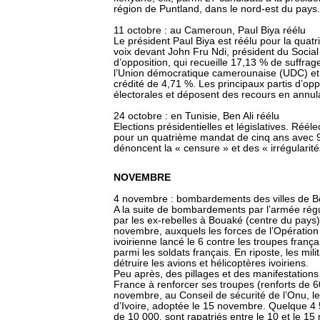
région de Puntland, dans le nord-est du pays.
11 octobre : au Cameroun, Paul Biya réélu
Le président Paul Biya est réélu pour la qua
voix devant John Fru Ndi, président du Social
d’opposition, qui recueille 17,13 % de suffr
l’Union démocratique camerounaise (UDC) et ca
crédité de 4,71 %. Les principaux partis d’op
électorales et déposent des recours en annula
24 octobre : en Tunisie, Ben Ali réélu
Elections présidentielles et législatives. Réél
pour un quatrième mandat de cinq ans avec 
dénoncent la « censure » et des « irrégularité
NOVEMBRE
4 novembre : bombardements des villes de Bo
A la suite de bombardements par l’armée régu
par les ex-rebelles à Bouaké (centre du pays)
novembre, auxquels les forces de l’Opération 
ivoirienne lancé le 6 contre les troupes franç
parmi les soldats français. En riposte, les mili
détruire les avions et hélicoptères ivoiriens.
Peu après, des pillages et des manifestations 
France à renforcer ses troupes (renforts de
novembre, au Conseil de sécurité de l’Onu, le
d’Ivoire, adoptée le 15 novembre. Quelque 4 5
de 10 000, sont rapatriés entre le 10 et le 