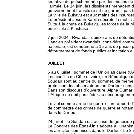
tentative de putsch menée par des mutins de 
l’armée. Le 14 juin, les dissidents menacent d’
gouvernement transitoire s’il ne garantit pas
La ville de Bukavu est aux mains des insurgé
Le président Joseph Kabila décrète la mobili
Suite à la chute de Bukavu, les forces de la 
pour cible à Kinshasa.
7 juin 2004 : Rwanda : quinze ans de détent
L’ancien président rwandais, considéré comme
nationale, est condamné à 15 ans de prison pou
détournement de fonds publics et incitation au
JUILLET
6 au 8 juillet : sommet de l’Union africaine (
Les conflits en Côte d’Ivoire, en République
Soudan sont au centre du sommet, de même q
protection des observateurs au Darfour comp
Dans son discours d’ouverture, Alpha Oumar K
L’Afrique ne doit pas céder au découragemen
Le viol comme arme de guerre : un rapport d
de commettre des crimes de guerre et notam
dans le Darfour.
24 juillet : le Soudan est accusé de génocide 
Le Congrès des Etats-Unis adopte à l’unanimit
les atrocités commises dans le Darfour. Le 9 