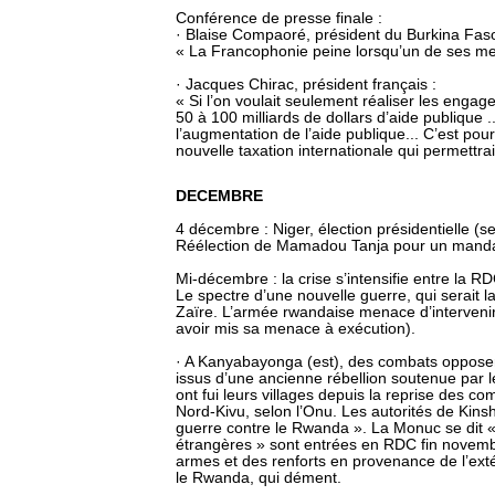
Conférence de presse finale :
· Blaise Compaoré, président du Burkina Faso
« La Francophonie peine lorsqu’un de ses me
· Jacques Chirac, président français :
« Si l’on voulait seulement réaliser les engag
50 à 100 milliards de dollars d’aide publique 
l’augmentation de l’aide publique... C’est pou
nouvelle taxation internationale qui permettr
DECEMBRE
4 décembre : Niger, élection présidentielle (s
Réélection de Mamadou Tanja pour un mandat
Mi-décembre : la crise s’intensifie entre la 
Le spectre d’une nouvelle guerre, qui serait la
Zaïre. L’armée rwandaise menace d’interveni
avoir mis sa menace à exécution).
· A Kanyabayonga (est), des combats opposent
issus d’une ancienne rébellion soutenue par
ont fui leurs villages depuis la reprise des 
Nord-Kivu, selon l’Onu. Les autorités de Kin
guerre contre le Rwanda ». La Monuc se dit 
étrangères » sont entrées en RDC fin novembr
armes et des renforts en provenance de l’exté
le Rwanda, qui dément.