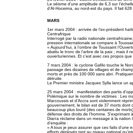
Le séisme d’une amplitude de 6,3 sur l’échell
d’Al-Hoceima, au nord-est du pays. Il fait 628
MARS
1er mars 2004 : arrivée de l’ex-président haït
Centrafrique
Interrogé par la radio nationale centrafricaine
pression internationale se compare à Toussain
« Aujourd’hui, à l’ombre de Toussaint l’Ouver
abattu le tronc de l’arbre de la paix ; mais il
ouverturiennes. Et c’est avec ces propos que j
7 mars 2004 : le cyclone Gafilo touche le No
passage des dizaines de villages et de champs
morts et près de 100 000 sans abri. Pratiquem
détruite.
Le Premier ministre Jacques Sylla lance un app
25 mars 2004 : manifestation des partis d’opp
Polémique sur le nombre de victimes : Les ma
Marcoussis et d’Accra sont violemment réprimé
gouvernement, le bilan est de 37 morts dont de
beaucoup plus lourd (des centaines de morts)
défense des droits de l’homme. S’exprimant à
Diarra réclame dans un message à la nation l
d’enquête :
« A tous je peux assurer que ces faits d’une e
efforts déployés tant au niveau national qu’in