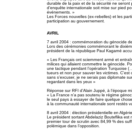
durable de la paix et de la sécurité ne seron
d’enquête internationale soit mise sur pied pou
événements. »
Les Forces nouvelles (ex-rebelles) et les part
participation au gouvernement.
AVRIL
7 avril 2004 : commémoration du génocide 
Lors des cérémonies commémorant le dixième
président de la république Paul Kagamé accu
« Les Français ont sciemment armé et entraî
milices qui allaient commettre le génocide. P
une tactique pendant l’opération Turquoise (…
tueurs et non pour sauver les victimes. C’est c
sans s’excuser, je ne serais pas diplomate sur 
regardant dans les yeux »
Réponse sur RFI d’Alain Juppé, à l’époque min
« La France n’a pas soutenu le régime génoc
le seul pays à essayer de faire quelque chos
à la communauté internationale sont restés va
8 avril 2004 : élection présidentielle en Algéri
Le président sortant Abdelaziz Bouteflika est
premier tour de scrutin avec 84,99 % des suf
polémique dans l’opposition.