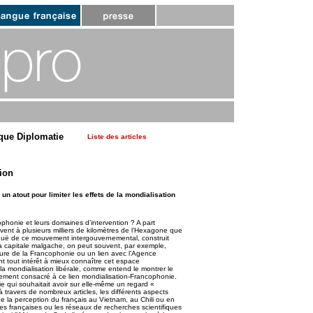
que Diplomatie
Liste des articles
ion
un atout pour limiter les effets de la mondialisation
cophonie et leurs domaines d’intervention ? A part
ent à plusieurs milliers de kilomètres de l’Hexagone que
iguë de ce mouvement intergouvernemental, construit
la capitale malgache, on peut souvent, par exemple,
ture de la Francophonie ou un lien avec l’Agence
nt tout intérêt à mieux connaître cet espace
 la mondialisation libérale, comme entend le montrer le
ement consacré à ce lien mondialisation-Francophonie.
 qui souhaitait avoir sur elle-même un regard «
 travers de nombreux articles, les différents aspects
e la perception du français au Vietnam, au Chili ou en
ses françaises ou les réseaux de recherches scientifiques