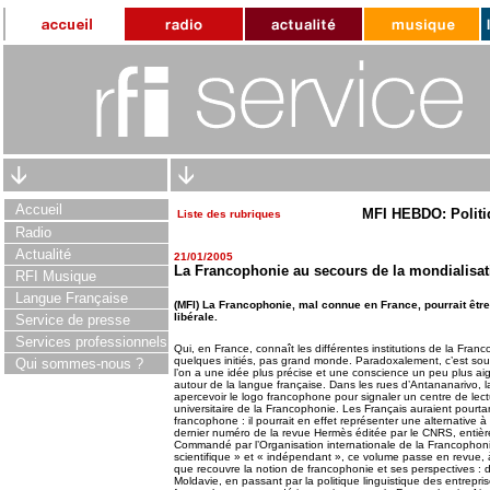
Accueil
MFI HEBDO: Politi
Liste des rubriques
Radio
Actualité
21/01/2005
La Francophonie au secours de la mondialisat
RFI Musique
Langue Française
(MFI) La Francophonie, mal connue en France, pourrait être 
libérale.
Service de presse
Services professionnels
Qui, en France, connaît les différentes institutions de la Fran
quelques initiés, pas grand monde. Paradoxalement, c’est souv
Qui sommes-nous ?
l’on a une idée plus précise et une conscience un peu plus a
autour de la langue française. Dans les rues d’Antananarivo, 
apercevoir le logo francophone pour signaler un centre de lec
universitaire de la Francophonie. Les Français auraient pourta
francophone : il pourrait en effet représenter une alternative à
dernier numéro de la revue Hermès éditée par le CNRS, entièr
Commandé par l’Organisation internationale de la Francophonie
scientifique » et « indépendant », ce volume passe en revue, à
que recouvre la notion de francophonie et ses perspectives : d
Moldavie, en passant par la politique linguistique des entrepri