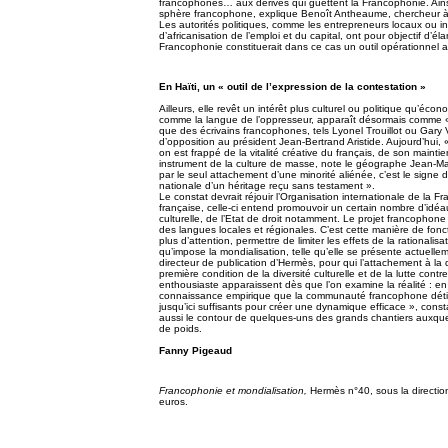
francophones… aux dérives qui guettent la Francophonie. Ainsi,
sphère francophone, explique Benoît Antheaume, chercheur à l
Les autorités politiques, comme les entrepreneurs locaux ou in
d’africanisation de l’emploi et du capital, ont pour objectif d’éla
Francophonie constituerait dans ce cas un outil opérationnel 
En Haïti, un « outil de l’expression de la contestation »
Ailleurs, elle revêt un intérêt plus culturel ou politique qu’éco
comme la langue de l’oppresseur, apparaît désormais comme « u
que des écrivains francophones, tels Lyonel Trouillot ou Gary 
d’opposition au président Jean-Bertrand Aristide. Aujourd’hui, 
on est frappé de la vitalité créative du français, de son main
instrument de la culture de masse, note le géographe Jean-Mari
par le seul attachement d’une minorité aliénée, c’est le signe 
nationale d’un héritage reçu sans testament ».
Le constat devrait réjouir l’Organisation internationale de la 
française, celle-ci entend promouvoir un certain nombre d’idéau
culturelle, de l’Etat de droit notamment. Le projet francophone
des langues locales et régionales. C’est cette manière de foncti
plus d’attention, permettre de limiter les effets de la rationali
qu’impose la mondialisation, telle qu’elle se présente actuelle
directeur de publication d’Hermès, pour qui l’attachement à la d
première condition de la diversité culturelle et de la lutte con
enthousiaste apparaissent dès que l’on examine la réalité : e
connaissance empirique que la communauté francophone détien
jusqu’ici suffisants pour créer une dynamique efficace », con
aussi le contour de quelques-uns des grands chantiers auxquels
de poids.
Fanny Pigeaud
Francophonie et mondialisation,
Hermès n°40, sous la directio
euros.