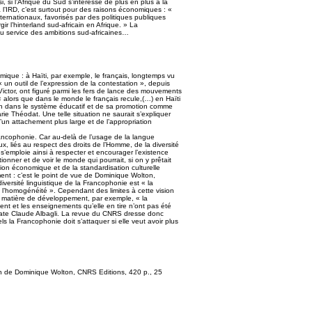
 si l’Afrique du Sud s’intéresse de plus en plus à la
’IRD, c’est surtout pour des raisons économiques : «
ternationaux, favorisés par des politiques publiques
rgir l’hinterland sud-africain en Afrique. » La
au service des ambitions sud-africaines…
nomique : à Haïti, par exemple, le français, longtemps vu
n outil de l’expression de la contestation », depuis
Victor, ont figuré parmi les fers de lance des mouvements
« alors que dans le monde le français recule,(…) en Haïti
tien dans le système éducatif et de sa promotion comme
e Théodat. Une telle situation ne saurait s’expliquer
d’un attachement plus large et de l’appropriation
Francophonie. Car au-delà de l’usage de la langue
x, liés au respect des droits de l’Homme, de la diversité
 s’emploie ainsi à respecter et encourager l’existence
onner et de voir le monde qui pourrait, si on y prêtait
sation économique et de la standardisation culturelle
ment : c’est le point de vue de Dominique Wolton,
iversité linguistique de la Francophonie est « la
tre l’homogénéité ». Cependant des limites à cette vision
n matière de développement, par exemple, « la
t et les enseignements qu’elle en tire n’ont pas été
state Claude Albagli. La revue du CNRS dresse donc
 la Francophonie doit s’attaquer si elle veut avoir plus
n de Dominique Wolton, CNRS Editions, 420 p., 25