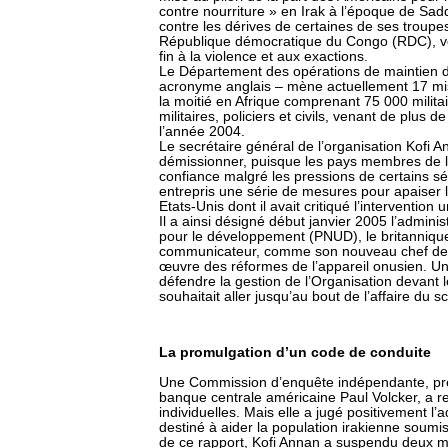
contre nourriture » en Irak à l’époque de Sadd
contre les dérives de certaines de ses troupe
République démocratique du Congo (RDC), ve
fin à la violence et aux exactions.
Le Département des opérations de maintien d
acronyme anglais – mène actuellement 17 mis
la moitié en Afrique comprenant 75 000 militaire
militaires, policiers et civils, venant de plus
l’année 2004.
Le secrétaire général de l’organisation Kofi An
démissionner, puisque les pays membres de l’o
confiance malgré les pressions de certains s
entrepris une série de mesures pour apaiser le
Etats-Unis dont il avait critiqué l’intervention u
Il a ainsi désigné début janvier 2005 l’admi
pour le développement (PNUD), le britannique
communicateur, comme son nouveau chef de ca
œuvre des réformes de l’appareil onusien. U
défendre la gestion de l’Organisation devant 
souhaitait aller jusqu’au bout de l’affaire du 
La promulgation d’un code de conduite
Une Commission d’enquête indépendante, pré
banque centrale américaine Paul Volcker, a r
individuelles. Mais elle a jugé positivement l
destiné à aider la population irakienne soumis
de ce rapport, Kofi Annan a suspendu deux 