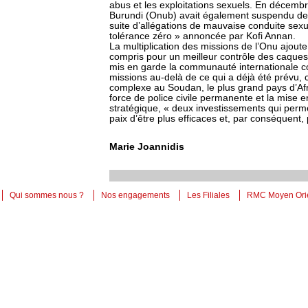
abus et les exploitations sexuels. En décemb
Burundi (Onub) avait également suspendu deux
suite d’allégations de mauvaise conduite sexu
tolérance zéro » annoncée par Kofi Annan.
La multiplication des missions de l’Onu ajoute 
compris pour un meilleur contrôle des caque
mis en garde la communauté internationale c
missions au-delà de ce qui a déjà été prévu,
complexe au Soudan, le plus grand pays d’Afri
force de police civile permanente et la mise e
stratégique, « deux investissements qui perme
paix d’être plus efficaces et, par conséquent, 
Marie Joannidis
Qui sommes nous ?
Nos engagements
Les Filiales
RMC Moyen Ori