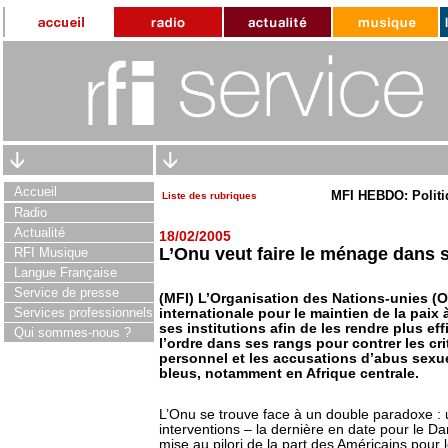
Accueil
MFI HEBDO: Politi
Liste des rubriques
Radio
Actualité
18/02/2005
L’Onu veut faire le ménage dans 
RFI Musique
Langue Française
Service de presse
(MFI) L’Organisation des Nations-unies (
Services professionnels
internationale pour le maintien de la paix
ses institutions afin de les rendre plus ef
Qui sommes-nous ?
l’ordre dans ses rangs pour contrer les cr
personnel et les accusations d’abus sexu
bleus, notamment en Afrique centrale.
L’Onu se trouve face à un double paradoxe 
interventions – la dernière en date pour le D
mise au pilori de la part des Américains pour