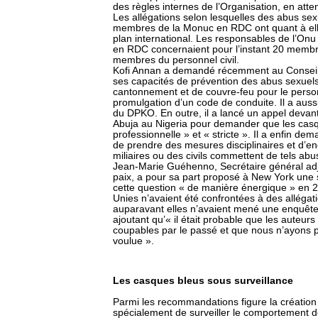
des règles internes de l’Organisation, en atten
Les allégations selon lesquelles des abus sex
membres de la Monuc en RDC ont quant à elle
plan international. Les responsables de l’Onu 
en RDC concernaient pour l’instant 20 membre
membres du personnel civil.
Kofi Annan a demandé récemment au Conseil d
ses capacités de prévention des abus sexuel
cantonnement et de couvre-feu pour le personn
promulgation d’un code de conduite. Il a au
du DPKO. En outre, il a lancé un appel devant
Abuja au Nigeria pour demander que les cas
professionnelle » et « stricte ». Il a enfin d
de prendre des mesures disciplinaires et d’e
miliaires ou des civils commettent de tels abu
Jean-Marie Guéhenno, Secrétaire général adjo
paix, a pour sa part proposé à New York une
cette question « de manière énergique » en 2
Unies n’avaient été confrontées à des allégat
auparavant elles n’avaient mené une enquête av
ajoutant qu’« il était probable que les auteurs
coupables par le passé et que nous n’ayons p
voulue ».
Les casques bleus sous surveillance
Parmi les recommandations figure la créatio
spécialement de surveiller le comportement d