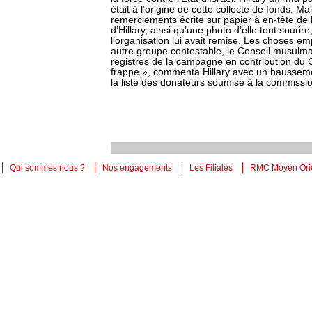
était à l’origine de cette collecte de fonds. Ma
remerciements écrite sur papier à en-tête de 
d’Hillary, ainsi qu’une photo d’elle tout sour
l’organisation lui avait remise. Les choses e
autre groupe contestable, le Conseil musulma
registres de la campagne en contribution du 
frappe », commenta Hillary avec un haussemen
la liste des donateurs soumise à la commissio
Qui sommes nous ?
Nos engagements
Les Filiales
RMC Moyen Ori