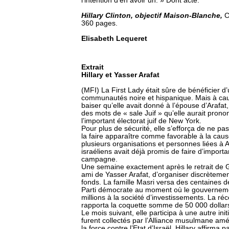
l’intention d’en avoir un. » Dont acte.
Hillary Clinton, objectif Maison-Blanche,
C
360 pages.
Elisabeth Lequeret
Extrait
Hillary et Yasser Arafat
(MFI) La First Lady était sûre de bénéficier 
communautés noire et hispanique. Mais à caus
baiser qu’elle avait donné à l’épouse d’Arafat,
des mots de « sale Juif » qu’elle aurait pronon
l’important électorat juif de New York.
Pour plus de sécurité, elle s’efforça de ne pas
la faire apparaître comme favorable à la cause
plusieurs organisations et personnes liées à A
israéliens avait déjà promis de faire d’importa
campagne.
Une semaine exactement après le retrait de G
ami de Yasser Arafat, d’organiser discrètemen
fonds. La famille Masri versa des centaines de
Parti démocrate au moment où le gouvernemen
millions à la société d’investissements. La r
rapporta la coquette somme de 50 000 dollars
Le mois suivant, elle participa à une autre ini
furent collectés par l’Alliance musulmane amé
la force contre l’Etat d’Israël. Hillary affirma p