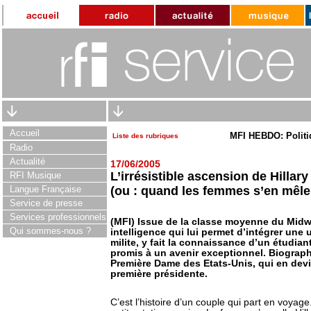
Accueil
MFI HEBDO: Politi
Liste des rubriques
Radio
Actualité
17/06/2005
L’irrésistible ascension de Hillar
RFI Musique
Langue Française
(ou : quand les femmes s’en mêle
Service de presse
Services professionnels
(MFI) Issue de la classe moyenne du Midw
Qui sommes-nous ?
intelligence qui lui permet d’intégrer une un
milite, y fait la connaissance d’un étudian
promis à un avenir exceptionnel. Biograph
Première Dame des Etats-Unis, qui en devi
première présidente.
C’est l’histoire d’un couple qui part en voyage.