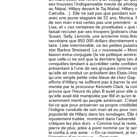
ses trousses l’indispensable meute de photogr
au Népal, Hillary devant le Taj Mahal, Hillary 
Calcutta…). Elle ne sait pas que pendant son a
avec une jeune stagiaire de 22 ans, Monica. Po
de son mari n’est certes pas une première : av
Lisa, et « ces centaines de prostituées » que 
faisait recruter par ses troopers [policiers cha
Susan, Sally, Lencola, une ancienne miss Ar
secrétaire que 850 000 dollars discrètement ve
taire. Liste interminable, où les petites putains
star Barbra Streisand. La « nouveauté » Mon
liaison extra-conjugale (la vie politique améric
que celle-ci ne soit que la dernière ligne (en 
conquêtes tendant à accréditer cette confidence
présentant à l’une de ses groupies comme un 
qu’elle ait conduit un président des Etats-Uni
qu’une simple petite robe bleue de chez Gap v
efforts d’Hillary ne suffirent pas à barrer la v
menée par le procureur Kenneth Clark, la cond
prouva que l’heure du plan B avait pour elle 
qu’elle avait été manipulée par Bill et qu’en l
sciemment menti au peuple américain. C’était 
fut-ce que pour préserver sa propre crédibilité
l’indigne conduite de son mari ait eu pour co
popularité de Hillary dans les sondages. Ell
injustement traitée, montrant dans l’adversit
critiques les plus durs. » Comme tout le reste
pierre de plus, jetée à point nommé sur le s
le confia à une amie : « En ce moment, je ne sa