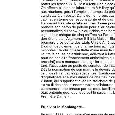
carrière de son turbulent, cavaleur, velléitair
botter les fesses »). Nulle n’a tenu une place
On affecta plus de collaborateurs à Hillary qu’à 
aux réunions, gérait l’emploi du temps du prés
candidats à un poste. Dans de nombreux cas, l
cabinet en terme de responsabilité et de disci
Il apparaît très vite qu’elle est très douée pou
prendre son bâton de pèlerin pour aller cajole
personnalités du show-biz ou richissimes hom
signer leur chèque de cinq chiffres au Parti d
derrière le plan A (amener Bill à la Maison-Bl
première présidente des Etats-Unis d’Amériq
D’où un déploiement de charme tous azimuts 
minorités : tandis qu’elle flatte d’une main la
l’autre la cause palestinienne, délivrant à inte
pour ne pas dire franchement antisémites qui l
encadré] mais manqueront lui griller de quelq
tard, l’accession au poste de sénateur de l’E
Dès la nomination de son mari, elle dévoile
celui des First Ladies précédentes (tradition
d’orphelinats et autres dîners de charité). 
Clinton, qui supportent avec un stoïcisme de p
: « Au fil des ans, d’innombrables collaborateu
commençait une phrase par les mots familiers «
était entendu que, quel que soit le sujet, il fal
Première Dame ».
Puis vint le Monicagate…
En mars 1995, elle rentre d’un voyage de quel