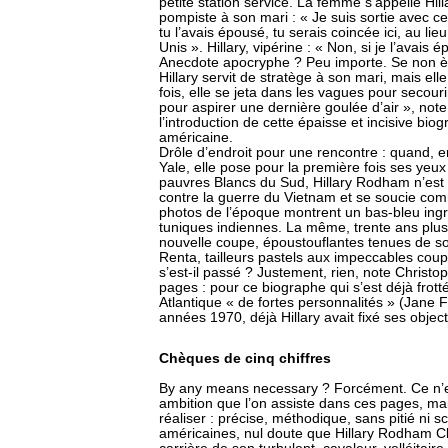
petite station service. La femme s’appelle Hilla
pompiste à son mari : « Je suis sortie avec ce
tu l’avais épousé, tu serais coincée ici, au li
Unis ». Hillary, vipérine : « Non, si je l’avais é
Anecdote apocryphe ? Peu importe. Se non è 
Hillary servit de stratège à son mari, mais ell
fois, elle se jeta dans les vagues pour secouri
pour aspirer une dernière goulée d’air », no
l’introduction de cette épaisse et incisive bio
américaine.
Drôle d’endroit pour une rencontre : quand, e
Yale, elle pose pour la première fois ses yeux 
pauvres Blancs du Sud, Hillary Rodham n’est qu
contre la guerre du Vietnam et se soucie co
photos de l’époque montrent un bas-bleu ingra
tuniques indiennes. La même, trente ans plus
nouvelle coupe, époustouflantes tenues de so
Renta, tailleurs pastels aux impeccables coup
s’est-il passé ? Justement, rien, note Christ
pages : pour ce biographe qui s’est déjà frot
Atlantique « de fortes personnalités » (Jane
années 1970, déjà Hillary avait fixé ses objec
Chèques de cinq chiffres
By any means necessary ? Forcément. Ce n’e
ambition que l’on assiste dans ces pages, m
réaliser : précise, méthodique, sans pitié ni s
américaines, nul doute que Hillary Rodham Clin