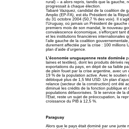
rural) – a alors repris, tandis que la gauche,
progressait à chaque élection.
Tabaré Vazquez, candidat de la coalition de 
Amplio (EP-FA), est élu Président de la Répub
du 31 octobre 2004 (50,7 % des voix). Il s’agi
l’Uruguay, où jamais un Président de gauche n
premiers mois de son mandat, le nouveau gou
convalescence économique, s’efforçant tant d
et les institutions financières internationales
l’aile gauche de la coalition gouvernementale
durement affectée par la crise : 100 millions
plan d’aide d’urgence.
L’économie uruguayenne reste dominée
pa
laines et textiles), dont les produits dérivés 
exportations du pays, en dépit de sa faible pa
de plein fouet par la crise argentine, avec un
19 % de la population active. Avec le soutien
débloqué plus de 1,5 Md USD. Un plan d’aju
relance (secteur de la construction) ont été a
diminué les crédits de la fonction publique e
populations défavorisées. Si le service de la 
l’Etat, reste un sujet de préoccupation, la re
croissance du PIB à 12,5 %.
Paraguay
Alors que le pays était dominé par une junte m