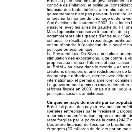
Brésil au plan économique (investissements é
contrôle de l’inflation) et politique (consolida
financier des Etats fédérés, affirmation du rôle
gouvernement n’est pas parvenu à réduire les i
empêcher la montée du chômage et de la vio
Aux élections de l’automne 2002, Luiz Inacio 
s’assure, avec les alliés de gauche du PT, une
Mais l’opposition conserve le contrôle de la pl
notamment les plus grands d’entre eux : Sao P
est aussi le résultat d’un recentrage politique
ont su répondre à l’aspiration de la société 
politique ou économique.
Le Président Lula Da Silva a pris plusieurs en
stimulation des exportations, lutte contre la 
proposé aux milieux d’affaires et aux classe
au Brésil « sa place dans le monde » en assu
créations d’emplois et une redistribution de la
économique orthodoxe, menée avec déterminat
internationaux et permis d’améliorer considér
Le gouvernement a mis en œuvre des réformes 
réforme fiscale en 2003), mais n’a pu, pour 
politiques sociales ambitieuses.
Cinquième pays du monde par sa populati
Brésil fait partie des pays à revenus intermédi
libérales entreprises par le Président Cardoso
a permis une amélioration impressionnante de
reste fragilisé par le poids de la dette (244,7 
L’équilibre financier de l’économie brésilienn
étrangers (20 milliards de dollars par an mais