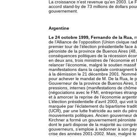
La croissance n’est revenue qu’en 2003. Le 
accord stand-by de 73 millions de dollars p
gouvernement.
Argentine
Le 24 octobre 1999, Fernando de la Rua,
m
de l’Alliance de l’opposition (Union civique ra
premier tour de l’élection présidentielle fac
péroniste de la province de Buenos Aires (48
conséquences politiques de la récession écon
en deux ans, trois ministres de l’économie et 
relancer l’économie, malgré le soutien massi
manifestations dans la capitale contraignent 
à la démission le 21 décembre 2001. Nommé l
pour achever le mandat de M. De la Rua, le 
Gouverneur de la province de Buenos Aires, b
pressions, internes (manifestations de chômeu
(négociations avec le FMI, entreprises étrangè
et à amorcer la reprise de l’économie argenti
L’élection présidentielle d’avril 2003, qui voit 
marquée par l’éclatement du bipartisme tradit
(UCR), par une lutte fratricide au sein du p
mouvements politiques. Ancien gouverneur de
Kirchner a formé un gouvernement péroniste
dont le parti dispose de la majorité au congrè
gouverneurs, s’emploie à redonner à son pays 
crise des années 2001-2002. Mais, malgré le