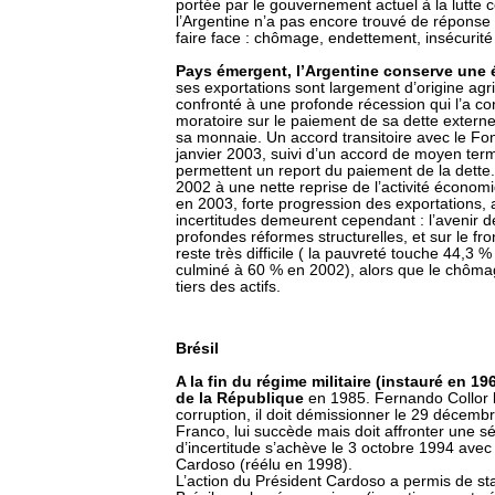
portée par le gouvernement actuel à la lutte co
l’Argentine n’a pas encore trouvé de réponse
faire face : chômage, endettement, insécurité
Pays émergent, l’Argentine conserve une
ses exportations sont largement d’origine agri
confronté à une profonde récession qui l’a 
moratoire sur le paiement de sa dette externe 
sa monnaie. Un accord transitoire avec le Fon
janvier 2003, suivi d’un accord de moyen te
permettent un report du paiement de la dette
2002 à une nette reprise de l’activité économ
en 2003, forte progression des exportations, 
incertitudes demeurent cependant : l’avenir 
profondes réformes structurelles, et sur le fro
reste très difficile ( la pauvreté touche 44,3 %
culminé à 60 % en 2002), alors que le chômag
tiers des actifs.
Brésil
A la fin du régime militaire (instauré en 1
de la République
en 1985. Fernando Collor 
corruption, il doit démissionner le 29 décemb
Franco, lui succède mais doit affronter une sé
d’incertitude s’achève le 3 octobre 1994 avec
Cardoso (réélu en 1998).
L’action du Président Cardoso a permis de sta