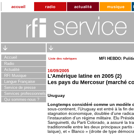
Accueil
MFI HEBDO: Politi
Liste des rubriques
Radio
Actualité
16/09/2005
L’Amérique latine en 2005 (2)
RFI Musique
Langue Française
Les pays du Mercosur (marché c
Service de presse
Services professionnels
Uruguay
Qui sommes-nous ?
Longtemps considéré comme un modèle d
sous-continent, l’Uruguay est entré à la fin
stagnation économique, doublée d’une radicali
l’instauration d’un régime militaire. Elu Prés
Sanguinetti, du Parti Colorado, a assuré la tr
traditionnelle entre les deux principaux partis 
laïque), et « Blanco » (droite de type démocra