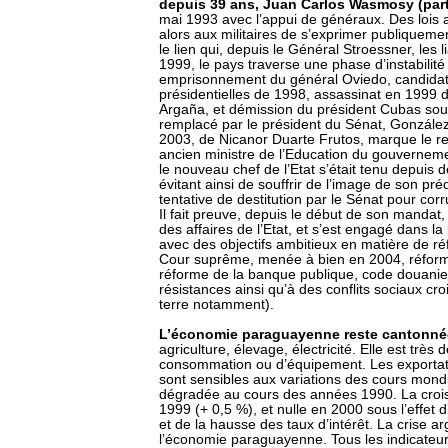
depuis 39 ans, Juan Carlos Wasmosy (part
mai 1993 avec l’appui de généraux. Des lois 
alors aux militaires de s’exprimer publiquemen
le lien qui, depuis le Général Stroessner, les 
1999, le pays traverse une phase d’instabilité
emprisonnement du général Oviedo, candidat 
présidentielles de 1998, assassinat en 1999 
Argaña, et démission du président Cubas sous 
remplacé par le président du Sénat, González M
2003, de Nicanor Duarte Frutos, marque le reto
ancien ministre de l’Education du gouverne
le nouveau chef de l’Etat s’était tenu depuis d
évitant ainsi de souffrir de l’image de son pré
tentative de destitution par le Sénat pour cor
Il fait preuve, depuis le début de son mandat,
des affaires de l’Etat, et s’est engagé dans la 
avec des objectifs ambitieux en matière de ré
Cour suprême, menée à bien en 2004, réforme
réforme de la banque publique, code douanier 
résistances ainsi qu’à des conflits sociaux c
terre notamment).
L’économie paraguayenne reste cantonnée
agriculture, élevage, électricité. Elle est tr
consommation ou d’équipement. Les exportati
sont sensibles aux variations des cours mond
dégradée au cours des années 1990. La crois
1999 (+ 0,5 %), et nulle en 2000 sous l’effet
et de la hausse des taux d’intérêt. La crise 
l’économie paraguayenne. Tous les indicateu