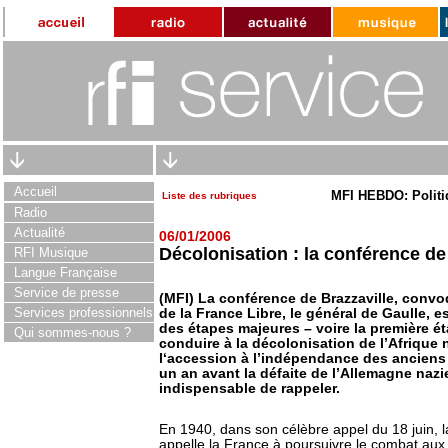
Accueil
MFI HEBDO: Politi
Liste des rubriques
Radio
Actualité
06/01/2006
Décolonisation : la conférence de
RFI Musique
Langue Française
Service de presse
(MFI) La conférence de Brazzaville, convo
Services professionnels
de la France Libre, le général de Gaulle, e
des étapes majeures – voire la première ét
Qui sommes-nous ?
conduire à la décolonisation de l’Afrique 
l‘accession à l’indépendance des anciens te
un an avant la défaite de l’Allemagne nazi
indispensable de rappeler.
En 1940, dans son célèbre appel du 18 juin, 
appelle la France à poursuivre le combat aux 