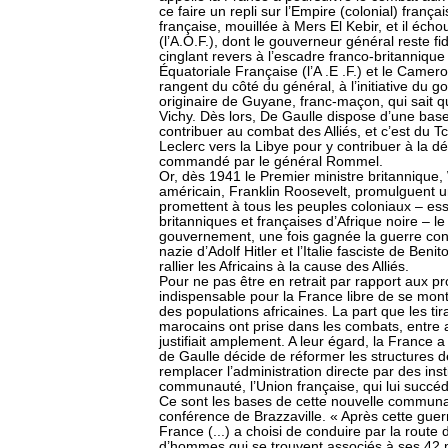
ce faire un repli sur l’Empire (colonial) françai
française, mouillée à Mers El Kebir, et il éch
(l’A.O.F.), dont le gouverneur général reste fi
cinglant revers à l’escadre franco-britanniqu
Équatoriale Française (l’A .E .F.) et le Camerou
rangent du côté du général, à l’initiative du 
originaire de Guyane, franc-maçon, qui sait qu
Vichy. Dès lors, De Gaulle dispose d’une base a
contribuer au combat des Alliés, et c’est du T
Leclerc vers la Libye pour y contribuer à la d
commandé par le général Rommel.
Or, dès 1941 le Premier ministre britannique, 
américain, Franklin Roosevelt, promulguent une
promettent à tous les peuples coloniaux – es
britanniques et françaises d’Afrique noire – le
gouvernement, une fois gagnée la guerre cont
nazie d’Adolf Hitler et l’Italie fasciste de Benit
rallier les Africains à la cause des Alliés.
Pour ne pas être en retrait par rapport aux p
indispensable pour la France libre de se montr
des populations africaines. La part que les tir
marocains ont prise dans les combats, entre a
justifiait amplement. A leur égard, la France 
de Gaulle décide de réformer les structures de 
remplacer l’administration directe par des ins
communauté, l’Union française, qui lui succéd
Ce sont les bases de cette nouvelle communau
conférence de Brazzaville. « Après cette guerr
France (...) a choisi de conduire par la route
d’hommes qui se trouvent associés à ses 42 m