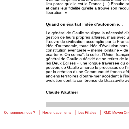
lieu parce qu’elle est la France (…) Ensuite p
et dans leur fidélité qu’elle a trouvé son rec
libération. »
Quand on écartait l’idée d’autonomie…
Le général de Gaulle souligne la nécessité d’a
gestion de leurs propres affaires, mais avec u
l’œuvre de civilisation accomplie par la France 
idée d’autonomie, toute idée d’évolution hors 
constitution éventuelle – même lointaine – de
écarter ». On connaît la suite : l’Union franç
général de Gaulle a décidé de se retirer de l
les Deux Eglises « une longue traversée du d
pouvoir, de Gaulle amorce le processus de l’i
par la création d’une Communauté franco-afri
anciens territoires d’outre-mer accèdent à l’
évolution dont la conférence de Brazzaville ava
Claude Wauthier
Qui sommes nous ?
Nos engagements
Les Filiales
RMC Moyen Ori