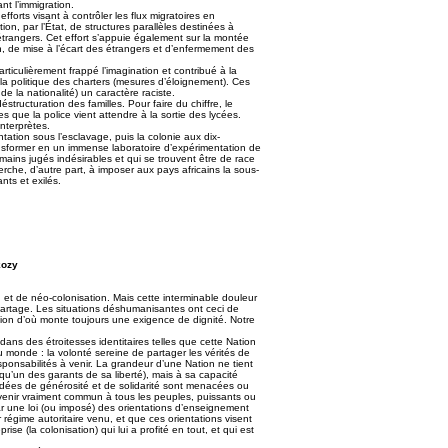
nt l’immigration.
forts visant à contrôler les flux migratoires en
ation, par l’État, de structures parallèles destinées à
t étrangers. Cet effort s’appuie également sur la montée
n, de mise à l’écart des étrangers et d’enfermement des
ticulièrement frappé l’imagination et contribué à la
t la politique des charters (mesures d’éloignement). Ces
e la nationalité) un caractère raciste.
structuration des familles. Pour faire du chiffre, le
 que la police vient attendre à la sortie des lycées.
interprètes.
ation sous l’esclavage, puis la colonie aux dix-
ansformer en un immense laboratoire d’expérimentation de
mains jugés indésirables et qui se trouvent être de race
rche, d’autre part, à imposer aux pays africains la sous-
nts et exilés.
kozy
, et de néo-colonisation. Mais cette interminable douleur
 partage. Les situations déshumanisantes ont ceci de
tion d’où monte toujours une exigence de dignité. Notre
ans des étroitesses identitaires telles que cette Nation
 monde : la volonté sereine de partager les vérités de
ponsabilités à venir. La grandeur d’une Nation ne tient
qu’un des garants de sa liberté), mais à sa capacité
idées de générosité et de solidarité sont menacées ou
avenir vraiment commun à tous les peuples, puissants ou
ar une loi (ou imposé) des orientations d’enseignement
 régime autoritaire venu, et que ces orientations visent
e (la colonisation) qui lui a profité en tout, et qui est