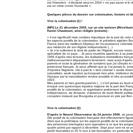
est l’historien) : il déclarait ainsi en 2004 « ne pas savoir si
est un crime contre l’humanité ».
Quelques pièces du dossier sur colonisation, histoire et id
Vive la colonisation (1) !
(MFI) Le 21 décembre 2005, sur un site tunisien (Réveiltunis
Kamel Chaabouni, ainsi rédigée (extraits) :
« Il est significatif mais combien impudique de la part de celui
les aspects positifs de la colonisation, le président algérien B
France dans les meilleurs hôpitaux de l’ex-puissance coloniale,
aux médecins de son Algérie indépendante (…)
« Je n’ai nullement le droit de parler de l’Algérie, encore moins
spécialiste de ce pays… Je peux toutefois apprécier à sa just
1956 d’après mes lectures, les réalisations immobilières française
malheureusement disparaissent lentement, mais aussi d’après
parents et toute la génération de tunisiens que j’ai côtoyés et 
protectorat français. Je peux affirmer que je n’ai jamais lu, en
d’injustice flagrante, mis à part le « tiers colonial » soulte rés
naturalisés, seule injustice qu’évoquait mon père, instituteur 
l’époque par la naturalisation rendue possible et très accessib
1923.
Mes parents et mes grands-parents (…) n’ont jamais eu leurs 
évoqué une quelconque injustice majeure de la part des França
positifs de la colonisation, et regrettaient amèrement le dépa
indépendance, de dictature, d’absence de toute liberté politiqu
corruption instauré par Bourguiba et poursuivi en pire par Ben A
Vive la colonisation (2)
D’après le Nouvel Observateur du 24 janvier 2006
, six per
rôle positif de la colonisation française doit effectivement fi
Alors que la polémique sur les aspects positifs de la colonisati
des personnes interrogées sont opposées à ce que les progra
quatre points par rapport à décembre. Sept pour cent ne se 
plutôt favorables et 20 % tout à fait favorables, en particulier