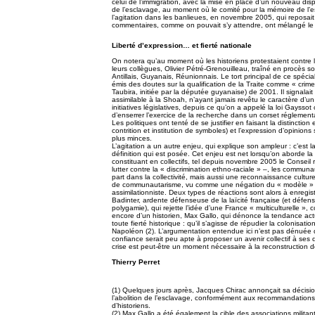
celui de l’immigration, avec la mise en place d’un nouveau dispo
de l’esclavage, au moment où le comité pour la mémoire de l’es
l’agitation dans les banlieues, en novembre 2005, qui reposait
commentaires, comme on pouvait s’y attendre, ont mélangé le 
Liberté d’expression… et fierté nationale
On notera qu’au moment où les historiens protestaient contre la l
leurs collègues, Olivier Pétré-Grenouilleau, traîné en procès s
Antillais, Guyanais, Réunionnais. Le tort principal de ce spéciali
émis des doutes sur la qualification de la Traite comme « crime c
Taubira, initiée par la députée guyanaise) de 2001. Il signalai
assimilable à la Shoah, n’ayant jamais revêtu le caractère d’un 
initiatives législatives, depuis ce qu’on a appelé la loi Gays
d’enserrer l’exercice de la recherche dans un corset réglementa
Les politiques ont tenté de se justifier en faisant la distinctio
contrition et institution de symboles) et l’expression d’opinions s
plus minces.
L’agitation a un autre enjeu, qui explique son ampleur : c’est 
définition qui est posée. Cet enjeu est net lorsqu’on aborde la
constituant en collectifs, tel depuis novembre 2005 le Conseil 
lutter contre la « discrimination ethno-raciale » –, les commu
part dans la collectivité, mais aussi une reconnaissance culturel
de communautarisme, vu comme une négation du « modèle » r
assimilationniste. Deux types de réactions sont alors à enregis
Badinter, ardente défenseuse de la laïcité française (et déf
polygamie), qui rejette l’idée d’une France « multiculturelle »,
encore d’un historien, Max Gallo, qui dénonce la tendance act
toute fierté historique : qu’il s’agisse de répudier la colonisatio
Napoléon (2). L’argumentation entendue ici n’est pas dénuée d
confiance serait peu apte à proposer un avenir collectif à ses 
crise est peut-être un moment nécessaire à la reconstruction de 
Thierry Perret
(1) Quelques jours après, Jacques Chirac annonçait sa décisi
l’abolition de l’esclavage, conformément aux recommandations
d’historiens.
(2) Max Gallo a été également la cible des associations militant