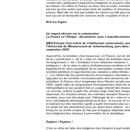
comme des catégories d’aujourd’hui indigènes et anciens colonis
les haines. On traîne la France au banc des accusés. Comment a
est bon qu’une nation soit assez forte de tradition et d’honne
erreurs. Mais elle ne doit pas oublier les raisons qu’elle peut 
tout cas de lui demander de s’avouer seule coupable et de la 
M.G./Le Figaro
Un regard africain sur la colonisation
La France et l’Afrique : décoloniser sans s’auto-décolonis
(MFI) Extraits d’un article de l’intellectuel camerounais, pr
l’Université de Witvatersrand de Johannesburg, paru dans 
septembre 2005.
Aujourd’hui, la tentation chez beaucoup, en France, est de réécr
de la « pacification », de la « mise en valeur de territoires vac
l’enseignement », de « fondation d’une médecine moderne », de 
juridiques », de la mise en place d’infrastructures routières et 
ingrédients du vieux paradigme de la colonisation comme entre
sociétés primitives et agonisantes qui, laissées à elles-mêmes, a
(…) La médiocrité des performances économiques coloniales es
appuyée sur les sociétés concessionnaires dont personne de sé
prédation, la France vécut longtemps dans l’illusion qu’elle pou
1900, rejeté l’idée de programmes d’investissement dans les ter
métropolitains et qui auraient fait un usage intensif des ressou
Le concept, surtout à partir des années vingt, était que chaque 
dépenses. En d’autres termes, les colonisés devaient financer
consista, pour une très large part, l’idéologie de la « mise en
d’un colonialisme développemental se fit jour - et encore ne s’
et opérant sur des marchés captifs à partir d’enclaves plus ou 
Ce projet fut vite abandonné pour au moins deux raisons : et d’a
lorsqu’on se rendit compte du fait que la logique impériale était
des indigènes des citoyens à part entière de la république.
Papiers ! Papiers !
C’est ce refus de faire des indigènes des citoyens à part entièr