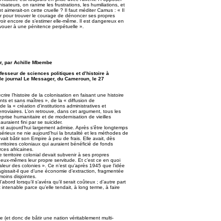
ateurs, on ranime les frustrations, les humiliations, et
imerait-on cette cruelle ? Il faut méditer Camus : « Il
ur pour trouver le courage de dénoncer ses propres
avoir encore de s’estimer elle-même. Il est dangereux en
vouer à une pénitence perpétuelle ».
er, par Achille Mbembe
ofesseur de sciences politiques et d’histoire à
le journal Le Messager, du Cameroun, le 27
ire l’histoire de la colonisation en faisant une histoire
ants et sans maîtres », de la « diffusion de
la « création d’institutions administratives et
ferroviaires. L’on retrouve, dans cet argument, tous les
prise humanitaire et de modernisation de vieilles
uraient fini par se suicider.
t aujourd’hui largement admise. Après s’être longtemps
rieux ne nie aujourd’hui la brutalité et les méthodes de
vait bâtir son Empire à peu de frais. Elle avait, dès
ritoires coloniaux qui auraient bénéficié de fonds
rces africaines.
territoire colonial devait subvenir à ses propres
 eux-mêmes leur propre servitude. Et c’est ce en quoi
 valeur des colonies ». Ce n’est qu’après 1945 que l’idée
agissait-il que d’une économie d’extraction, fragmentée
moins disjointes.
bord lorsqu’il s’avéra qu’il serait coûteux ; d’autre part
 intenable parce qu’elle tendait, à long terme, à faire
e (et donc de bâtir une nation véritablement multi-