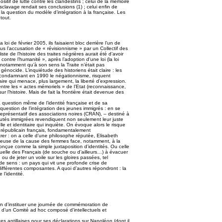
sitif de lutte contre les clandestins ; celui de la mémoire
clavage rendait ses conclusions (1) ; celui enfin de
 la question du modèle d’intégration à la française. Les
tout.
oi de février 2005, ils faisaient bloc derrière l’un de
ous l’accusation de « révisionnisme » par un Collectif des
ste de l’histoire des traites négrières aurait été d’avoir
ontre l’humanité », après l’adoption d’une loi (la loi
t notamment qu’à son sens la Traite n’était pas
génocide. L’inquiétude des historiens était claire : les
sot condamnant en 1990 le négationnisme, risquent
ire qui menace, plus largement, la liberté d’expression.
n entre les « actes mémoriels » de l’Etat (reconnaissance,
ur l’histoire. Mais de fait la frontière était devenue des
la question même de l’identité française et de sa
 question de l’intégration des jeunes immigrés : en se
représentatif des associations noires (CRAN), – destiné à
nautés immigrées revendiquent non seulement leur juste
le et identitaire qui inquiète. On évoque alors le risque
épublicain français, fondamentalement
trer : on a celle d’une philosophe réputée, Elisabeth
enseuse de la cause des femmes face, notamment, à la
 conçue comme la simple juxtaposition d’identités. Ou celle
uelle des Français (de souche ou d’ailleurs…) à évacuer
n ou de jeter un voile sur les gloires passées, tel
e sens : un pays qui vit une profonde crise de
différentes composantes. A quoi d’autres répondront : la
l’identité.
on d’instituer une journée de commémoration de
 d’un Comité ad hoc composé d’intellectuels et
es antillaises pour ses déclarations sur Napoléon (dont il