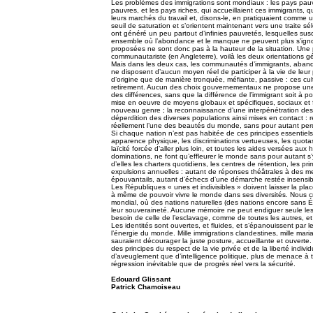
Les problèmes des immigrations sont mondiaux : les pays pauvr
pauvres, et les pays riches, qui accueillaient ces immigrants, 
leurs marchés du travail et, disons-le, en pratiquaient comme u
seuil de saturation et s’orientent maintenant vers une traite sé
ont généré un peu partout d’infinies pauvretés, lesquelles sus
ensemble où l’abondance et le manque ne peuvent plus s’ignorer
proposées ne sont donc pas à la hauteur de la situation. Une p
communautariste (en Angleterre), voilà les deux orientations 
Mais dans les deux cas, les communautés d’immigrants, aban
ne disposent d’aucun moyen réel de participer à la vie de leur 
d’origine que de manière tronquée, méfiante, passive : ces cu
retirement. Aucun des choix gouvernementaux ne propose une vé
des différences, sans que la différence de l’immigrant soit à
mise en oeuvre de moyens globaux et spécifiques, sociaux et f
nouveau genre ; la reconnaissance d’une interpénétration des cu
déperdition des diverses populations ainsi mises en contact : ré
réellement l’une des beautés du monde, sans pour autant per
Si chaque nation n’est pas habitée de ces principes essentiels
apparence physique, les discriminations vertueuses, les quota
laïcité forcée d’aller plus loin, et toutes les aides versées au
dominations, ne font qu’effleurer le monde sans pour autant s’y 
d’elles les charters quotidiens, les centres de rétention, les p
expulsions annuelles : autant de réponses théâtrales à des m
épouvantails, autant d’échecs d’une démarche restée insensib
Les Républiques « unes et indivisibles » doivent laisser la pl
à même de pouvoir vivre le monde dans ses diversités. Nous 
mondial, où des nations naturelles (des nations encore sans Ét
leur souveraineté. Aucune mémoire ne peut endiguer seule les 
besoin de celle de l’esclavage, comme de toutes les autres, et
Les identités sont ouvertes, et fluides, et s’épanouissent pa
l’énergie du monde. Mille immigrations clandestines, mille mari
sauraient décourager la juste posture, accueillante et ouverte. 
des principes du respect de la vie privée et de la liberté indivi
d’aveuglement que d’intelligence politique, plus de menace à
régression inévitable que de progrès réel vers la sécurité.
Edouard Glissant
Patrick Chamoiseau