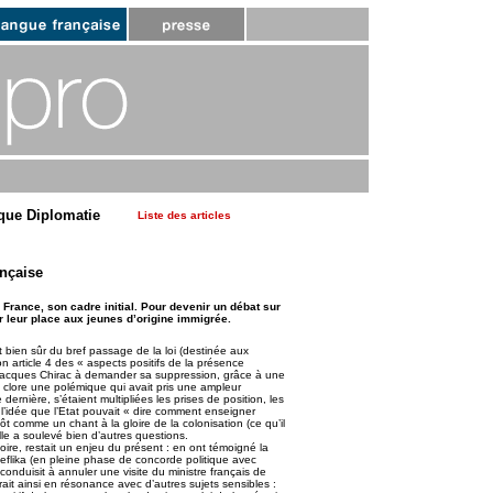
que Diplomatie
Liste des articles
ançaise
France, son cadre initial. Pour devenir un débat sur
er leur place aux jeunes d’origine immigrée.
 bien sûr du bref passage de la loi (destinée aux
on article 4 des « aspects positifs de la présence
 Jacques Chirac à demander sa suppression, grâce à une
de clore une polémique qui avait pris une ampleur
dernière, s’étaient multipliées les prises de position, les
 l’idée que l’Etat pouvait « dire comment enseigner
ntôt comme un chant à la gloire de la colonisation (ce qu’il
lle a soulevé bien d’autres questions.
stoire, restait un enjeu du présent : en ont témoigné la
eflika (en pleine phase de concorde politique avec
i conduisit à annuler une visite du ministre français de
trait ainsi en résonance avec d’autres sujets sensibles :