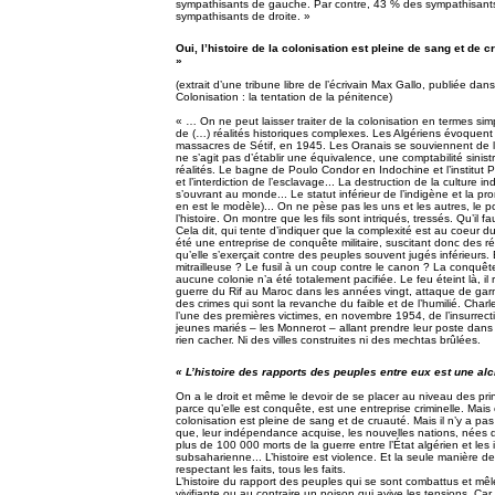
sympathisants de gauche. Par contre, 43 % des sympathisant
sympathisants de droite. »
Oui, l’histoire de la colonisation est pleine de sang et de c
»
(extrait d’une tribune libre de l’écrivain Max Gallo, publiée da
Colonisation : la tentation de la pénitence)
« … On ne peut laisser traiter de la colonisation en termes simpl
de (…) réalités historiques complexes. Les Algériens évoquent 
massacres de Sétif, en 1945. Les Oranais se souviennent de l
ne s’agit pas d’établir une équivalence, une comptabilité sinist
réalités. Le bagne de Poulo Condor en Indochine et l’institut P
et l’interdiction de l’esclavage... La destruction de la culture 
s’ouvrant au monde... Le statut inférieur de l’indigène et la pr
en est le modèle)... On ne pèse pas les uns et les autres, le 
l’histoire. On montre que les fils sont intriqués, tressés. Qu’il fau
Cela dit, qui tente d’indiquer que la complexité est au coeur du 
été une entreprise de conquête militaire, suscitant donc des ré
qu’elle s’exerçait contre des peuples souvent jugés inférieurs. 
mitrailleuse ? Le fusil à un coup contre le canon ? La conquête
aucune colonie n’a été totalement pacifiée. Le feu éteint là, il 
guerre du Rif au Maroc dans les années vingt, attaque de garn
des crimes qui sont la revanche du faible et de l’humilié. Cha
l’une des premières victimes, en novembre 1954, de l’insurrect
jeunes mariés – les Monnerot – allant prendre leur poste da
rien cacher. Ni des villes construites ni des mechtas brûlées.
« L’histoire des rapports des peuples entre eux est une a
On a le droit et même le devoir de se placer au niveau des prin
parce qu’elle est conquête, est une entreprise criminelle. Mais c’e
colonisation est pleine de sang et de cruauté. Mais il n’y a pa
que, leur indépendance acquise, les nouvelles nations, nées de
plus de 100 000 morts de la guerre entre l’État algérien et les
subsaharienne... L’histoire est violence. Et la seule manière de 
respectant les faits, tous les faits.
L’histoire du rapport des peuples qui se sont combattus et mê
vivifiante ou au contraire un poison qui avive les tensions. Car 