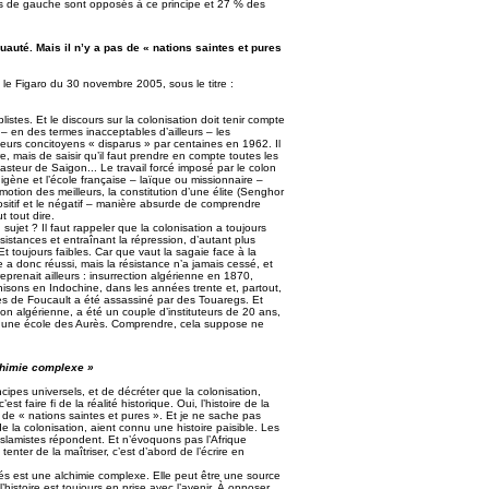
s de gauche sont opposés à ce principe et 27 % des
ruauté. Mais il n’y a pas de « nations saintes et pures
ns le Figaro du 30 novembre 2005, sous le titre :
istes. Et le discours sur la colonisation doit tenir compte
– en des termes inacceptables d’ailleurs – les
eurs concitoyens « disparus » par centaines en 1962. Il
re, mais de saisir qu’il faut prendre en compte toutes les
asteur de Saigon... Le travail forcé imposé par le colon
indigène et l’école française – laïque ou missionnaire –
omotion des meilleurs, la constitution d’une élite (Senghor
positif et le négatif – manière absurde de comprendre
t tout dire.
sujet ? Il faut rappeler que la colonisation a toujours
sistances et entraînant la répression, d’autant plus
Et toujours faibles. Car que vaut la sagaie face à la
 a donc réussi, mais la résistance n’a jamais cessé, et
reprenait ailleurs : insurrection algérienne en 1870,
isons en Indochine, dans les années trente et, partout,
rles de Foucault a été assassiné par des Touaregs. Et
ion algérienne, a été un couple d’instituteurs de 20 ans,
ns une école des Aurès. Comprendre, cela suppose ne
lchimie complexe »
cipes universels, et de décréter que la colonisation,
st faire fi de la réalité historique. Oui, l’histoire de la
s de « nations saintes et pures ». Et je ne sache pas
 la colonisation, aient connu une histoire paisible. Les
 islamistes répondent. Et n’évoquons pas l’Afrique
tenter de la maîtriser, c’est d’abord de l’écrire en
lés est une alchimie complexe. Elle peut être une source
l’histoire est toujours en prise avec l’avenir. À opposer