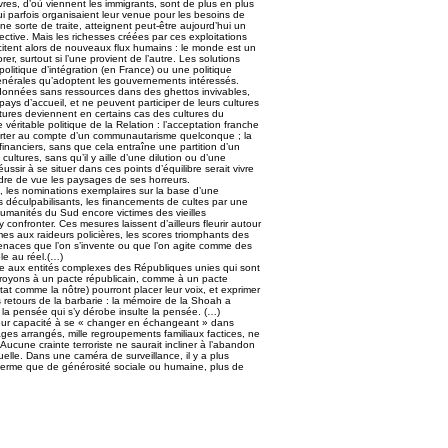
es, d’où viennent les immigrants, sont de plus en plus
qui parfois organisaient leur venue pour les besoins de
ne sorte de traite, atteignent peut-être aujourd’hui un
lective. Mais les richesses créées par ces exploitations
citent alors de nouveaux flux humains : le monde est un
, surtout si l’une provient de l’autre. Les solutions
olitique d’intégration (en France) ou une politique
générales qu’adoptent les gouvernements intéressés.
données sans ressources dans des ghettos invivables,
pays d’accueil, et ne peuvent participer de leurs cultures
ltures deviennent en certains cas des cultures du
ritable politique de la Relation : l’acceptation franche
 porter au compte d’un communautarisme quelconque ; la
inanciers, sans que cela entraîne une partition d’un
ltures, sans qu’il y aille d’une dilution ou d’une
ussir à se situer dans ces points d’équilibre serait vivre
dre de vue les paysages de ses horreurs.
, les nominations exemplaires sur la base d’une
s déculpabilisants, les financements de cultes par une
x humanités du Sud encore victimes des vieilles
confronter. Ces mesures laissent d’ailleurs fleurir autour
rimes aux raideurs policières, les scores triomphants des
enaces que l’on s’invente ou que l’on agite comme des
le au réel.(…)
ace aux entités complexes des Républiques unies qui sont
croyons à un pacte républicain, comme à un pacte
at comme la nôtre) pourront placer leur voix, et exprimer
retours de la barbarie : la mémoire de la Shoah a
 la pensée qui s’y dérobe insulte la pensée. (…)
r leur capacité à se « changer en échangeant » dans
ages arrangés, mille regroupements familiaux factices, ne
Aucune crainte terroriste ne saurait incliner à l’abandon
duelle. Dans une caméra de surveillance, il y a plus
 terme que de générosité sociale ou humaine, plus de