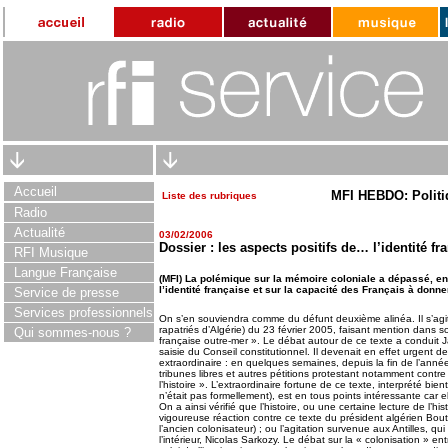
Accueil
MFI HEBDO: Politi
Liste des rubriques
Radio
Actualité
03/02/2006
Dossier : les aspects positifs de… l’identité fr
RFI Musique
Langue Française
(MFI) La polémique sur la mémoire coloniale a dépassé, en 
l’identité française et sur la capacité des Français à donn
Service de presse
Services professionnels
On s’en souviendra comme du défunt deuxième alinéa. Il s’agit
rapatriés d’Algérie) du 23 février 2005, faisant mention dans s
Qui sommes-nous ?
française outre-mer ». Le débat autour de ce texte a conduit
saisie du Conseil constitutionnel. Il devenait en effet urgent 
extraordinaire : en quelques semaines, depuis la fin de l’année 
tribunes libres et autres pétitions protestant notamment contre
l’histoire ». L’extraordinaire fortune de ce texte, interprété bie
n’était pas formellement), est en tous points intéressante car e
On a ainsi vérifié que l’histoire, ou une certaine lecture de l’hi
vigoureuse réaction contre ce texte du président algérien Bout
l’ancien colonisateur) ; ou l’agitation survenue aux Antilles, qu
l’intérieur, Nicolas Sarkozy. Le débat sur la « colonisation » en