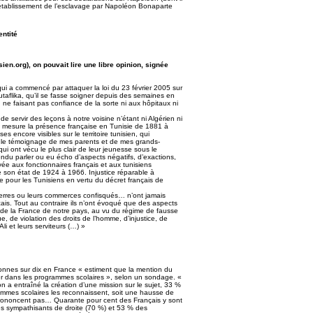
 le rétablissement de l’esclavage par Napoléon Bonaparte
entité
ien.org), on pouvait lire une libre opinion, signée
 qui a commencé par attaquer la loi du 23 février 2005 sur
outaflika, qu’il se fasse soigner depuis des semaines en
 ne faisant pas confiance de la sorte ni aux hôpitaux ni
 de servir des leçons à notre voisine n’étant ni Algérien ni
e mesure la présence française en Tunisie de 1881 à
s encore visibles sur le territoire tunisien, qui
 le témoignage de mes parents et de mes grands-
qui ont vécu le plus clair de leur jeunesse sous le
tendu parler ou eu écho d’aspects négatifs, d’exactions,
ervée aux fonctionnaires français et aux tunisiens
de son état de 1924 à 1966. Injustice réparable à
le pour les Tunisiens en vertu du décret français de
terres ou leurs commerces confisqués… n’ont jamais
is. Tout au contraire ils n’ont évoqué que des aspects
rt de la France de notre pays, au vu du régime de fausse
e, de violation des droits de l’homme, d’injustice, de
li et leurs serviteurs (…) »
sonnes sur dix en France « estiment que la mention du
gurer dans les programmes scolaires », selon un sondage. «
on a entraîné la création d’une mission sur le sujet, 33 %
mmes scolaires les reconnaissent, soit une hausse de
prononcent pas… Quarante pour cent des Français y sont
 les sympathisants de droite (70 %) et 53 % des