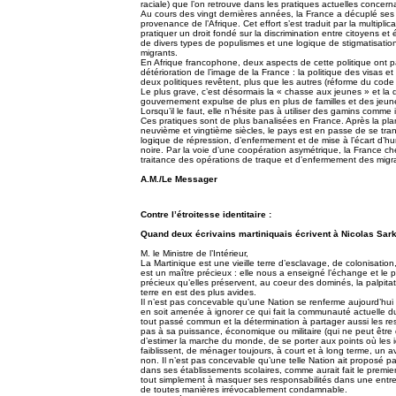
raciale) que l’on retrouve dans les pratiques actuelles concerna
Au cours des vingt dernières années, la France a décuplé ses ef
provenance de l’Afrique. Cet effort s’est traduit par la multiplic
pratiquer un droit fondé sur la discrimination entre citoyens e
de divers types de populismes et une logique de stigmatisatio
migrants.
En Afrique francophone, deux aspects de cette politique ont par
détérioration de l’image de la France : la politique des visas e
deux politiques revêtent, plus que les autres (réforme du code d
Le plus grave, c’est désormais la « chasse aux jeunes » et la dé
gouvernement expulse de plus en plus de familles et des jeunes
Lorsqu’il le faut, elle n’hésite pas à utiliser des gamins comme 
Ces pratiques sont de plus banalisées en France. Après la plant
neuvième et vingtième siècles, le pays est en passe de se tr
logique de répression, d’enfermement et de mise à l’écart d’hu
noire. Par la voie d’une coopération asymétrique, la France che
traitance des opérations de traque et d’enfermement des migra
A.M./Le Messager
Contre l’étroitesse identitaire :
Quand deux écrivains martiniquais écrivent à Nicolas Sar
M. le Ministre de l’Intérieur,
La Martinique est une vieille terre d’esclavage, de colonisation
est un maître précieux : elle nous a enseigné l’échange et le
précieux qu’elles préservent, au coeur des dominés, la palpita
terre en est des plus avides.
Il n’est pas concevable qu’une Nation se renferme aujourd’hui d
en soit amenée à ignorer ce qui fait la communauté actuelle du
tout passé commun et la détermination à partager aussi les res
pas à sa puissance, économique ou militaire (qui ne peut être 
d’estimer la marche du monde, de se porter aux points où les 
faiblissent, de ménager toujours, à court et à long terme, un 
non. Il n’est pas concevable qu’une telle Nation ait proposé p
dans ses établissements scolaires, comme aurait fait le premier
tout simplement à masquer ses responsabilités dans une entrepris
de toutes manières irrévocablement condamnable.