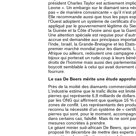
président Charles Taylor est activement impliq
Leone ». Un embargo sur le diamant sera néce
pas « de manière convaincante » qu'il n'est plu
Elle recommande aussi que tous les pays exp
l'Ouest adoptent un système de certificats d
appliqué par le gouvernement légitime du Sie
la Guinée et la Côte d'Ivoire ainsi que la Gam
Une attention spéciale est requise pour d'autr
accrue est demandée aux principaux importateu
l'Inde, Israël, la Grande-Bretagne et les Etat
premier marché mondial pour les diamants. L
Afrique ou ailleurs, redoutent une campagne
bijoux qui porterait un rude coup à leurs bén
droits de l'homme mais aussi des parlementai
boycott semblable à celui qui avait durement a
fourrure.
Le cas De Beers mérite une étude approfo
Près de la moitié des diamants commercialisé
L'industrie estime que le trafic illicite est lim
pierres qui représente 6,8 milliards de dollar
par les ONG qui affirment que quelque 16 %
zones de conflit. Les représentants des produ
reconnu la nécessité d'un système de « certif
pierres qui sont, pour le moment, accompagnées
dans certains cas, falsifié. Mais ils ne sont 
mesures concrètes à prendre.
Le géant minier sud-africain De Beers, qui v
proposé fin décembre de mettre des experts à 