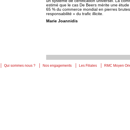
un système de certification universel. La com
estimé que le cas De Beers mérite une étude 
65 % du commerce mondial en pierres brutes 
responsabilité » du trafic illicite.
Marie Joannidis
Qui sommes nous ?
Nos engagements
Les Filiales
RMC Moyen Ori