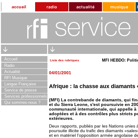
Accueil
MFI HEBDO: Politi
Liste des rubriques
Radio
Actualité
04/01/2001
RFI Musique
Langue Française
Afrique : la chasse aux diamants 
Service de presse
Services professionnels
(MFI) La contrebande de diamants, qui fi
Qui sommes-nous ?
et du Sierra Leone, s'est poursuivie en 20
communauté internationale, qui appelle à
adoptées et à des contrôles plus stricts p
extérieures.
Deux rapports, publiés par les Nations unies à
poursuite illicite du trafic des diamants «sal
et en matériel l'opposition armée angolaise de