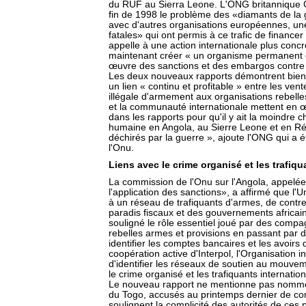
du RUF au Sierra Leone. L'ONG britannique Gl
fin de 1998 le problème des «diamants de la 
avec d'autres organisations européennes, un
fatales» qui ont permis à ce trafic de finance
appelle à une action internationale plus conc
maintenant créer « un organisme permanent d'
œuvre des sanctions et des embargos contre l
Les deux nouveaux rapports démontrent bien, 
un lien « continu et profitable » entre les vent
illégale d'armement aux organisations rebelle
et la communauté internationale mettent en
dans les rapports pour qu'il y ait la moindre 
humaine en Angola, au Sierre Leone et en R
déchirés par la guerre », ajoute l'ONG qui a 
l'Onu.
Liens avec le crime organisé et les trafiq
La commission de l'Onu sur l'Angola, appelée
l'application des sanctions», a affirmé que l
à un réseau de trafiquants d'armes, de contr
paradis fiscaux et des gouvernements africai
souligné le rôle essentiel joué par des comp
rebelles armes et provisions en passant par 
identifier les comptes bancaires et les avoirs d
coopération active d'Interpol, l'Organisation in
d'identifier les réseaux de soutien au mouve
le crime organisé et les trafiquants internatio
Le nouveau rapport ne mentionne pas nommém
du Togo, accusés au printemps dernier de com
soulignent la complicité des autorités de ces 