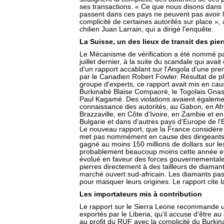
ses transactions. « Ce que nous disons dans l
passent dans ces pays ne peuvent pas avoir l
complicité de certaines autorités sur place »,
chilien Juan Larrain, qui a dirigé l'enquête.
La Suisse, un des lieux de transit des pier
Le Mécanisme de vérification a été nommé par
juillet dernier, à la suite du scandale qui avai
d'un rapport accablant sur l'Angola d'une p
par le Canadien Robert Fowler. Résultat de p
groupe d'experts, ce rapport avait mis en caus
Burkinabè Blaise Compaoré, le Togolais Gna
Paul Kagamé. Des violations avaient égalemen
connaissance des autorités, au Gabon, en A
Brazzaville, en Côte d'Ivoire, en Zambie et e
Bulgarie et dans d'autres pays d'Europe de l'E
Le nouveau rapport, que la France considère 
met pas nommément en cause des dirigeants 
gagné au moins 150 millions de dollars sur l
probablement beaucoup moins cette année en ra
évolué en faveur des forces gouvernementales
pierres directement à des tailleurs de diamants
marché ouvert sud-africain. Les diamants pa
pour masquer leurs origines. Le rapport cite l
Les importateurs mis à contribution
Le rapport sur le Sierra Leone recommande u
exportés par le Liberia, qu'il accuse d'être a
au profit du RUF avec la complicité du Burki