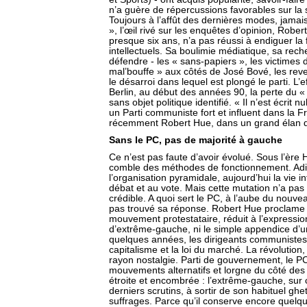
n’a guère de répercussions favorables sur la s
Toujours à l’affût des dernières modes, jama
», l’œil rivé sur les enquêtes d’opinion, Rober
presque six ans, n’a pas réussi à endiguer la f
intellectuels. Sa boulimie médiatique, sa rec
défendre - les « sans-papiers », les victimes 
mal’bouffe » aux côtés de José Bové, les rev
le désarroi dans lequel est plongé le parti. 
Berlin, au début des années 90, la perte du «
sans objet politique identifié. « Il n’est écrit 
un Parti communiste fort et influent dans la Fr
récemment Robert Hue, dans un grand élan de
Sans le PC, pas de majorité à gauche
Ce n’est pas faute d’avoir évolué. Sous l’èr
comble des méthodes de fonctionnement. Adie
l’organisation pyramidale, aujourd’hui la vie 
débat et au vote. Mais cette mutation n’a pas d
crédible. A quoi sert le PC, à l’aube du nouvea
pas trouvé sa réponse. Robert Hue proclame so
mouvement protestataire, réduit à l’expressio
d’extrême-gauche, ni le simple appendice d’u
quelques années, les dirigeants communistes 
capitalisme et la loi du marché. La révolution,
rayon nostalgie. Parti de gouvernement, le P
mouvements alternatifs et lorgne du côté des a
étroite et encombrée : l’extrême-gauche, sur 
derniers scrutins, à sortir de son habituel ghet
suffrages. Parce qu’il conserve encore quelque