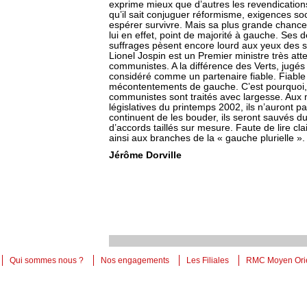
exprime mieux que d’autres les revendication
qu’il sait conjuguer réformisme, exigences soc
espérer survivre. Mais sa plus grande chance,
lui en effet, point de majorité à gauche. Ses 
suffrages pèsent encore lourd aux yeux des so
Lionel Jospin est un Premier ministre très atte
communistes. A la différence des Verts, jugés
considéré comme un partenaire fiable. Fiable e
mécontentements de gauche. C’est pourquoi, d
communistes sont traités avec largesse. Aux 
législatives du printemps 2002, ils n’auront p
continuent de les bouder, ils seront sauvés du
d’accords taillés sur mesure. Faute de lire cl
ainsi aux branches de la « gauche plurielle ».
Jérôme Dorville
Qui sommes nous ?
Nos engagements
Les Filiales
RMC Moyen Ori