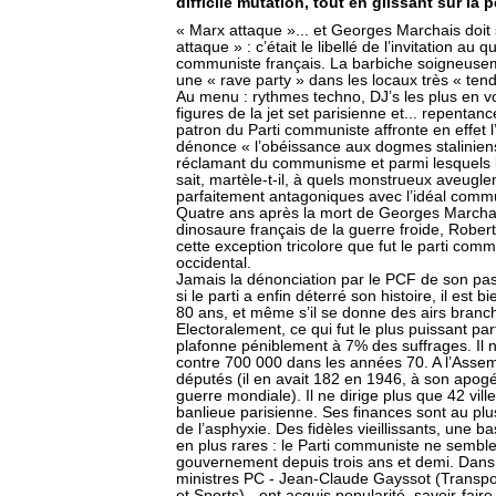
difficile mutation, tout en glissant sur la 
« Marx attaque »... et Georges Marchais doit
attaque » : c’était le libellé de l’invitation au
communiste français. La barbiche soigneuseme
une « rave party » dans les locaux très « te
Au menu : rythmes techno, DJ’s les plus en v
figures de la jet set parisienne et... repentanc
patron du Parti communiste affronte en effet l’
dénonce « l’obéissance aux dogmes staliniens
réclamant du communisme et parmi lesquels l
sait, martèle-t-il, à quels monstrueux aveuglem
parfaitement antagoniques avec l’idéal commu
Quatre ans après la mort de Georges Marcha
dinosaure français de la guerre froide, Robert
cette exception tricolore que fut le parti co
occidental.
Jamais la dénonciation par le PCF de son passé
si le parti a enfin déterré son histoire, il est
80 ans, et même s’il se donne des airs branc
Electoralement, ce qui fut le plus puissant p
plafonne péniblement à 7% des suffrages. Il
contre 700 000 dans les années 70. A l’Assem
députés (il en avait 182 en 1946, à son apo
guerre mondiale). Il ne dirige plus que 42 vill
banlieue parisienne. Ses finances sont au plu
de l’asphyxie. Des fidèles vieillissants, une ba
en plus rares : le Parti communiste ne semble 
gouvernement depuis trois ans et demi. Dans 
ministres PC - Jean-Claude Gayssot (Transpo
et Sports) - ont acquis popularité, savoir-fair