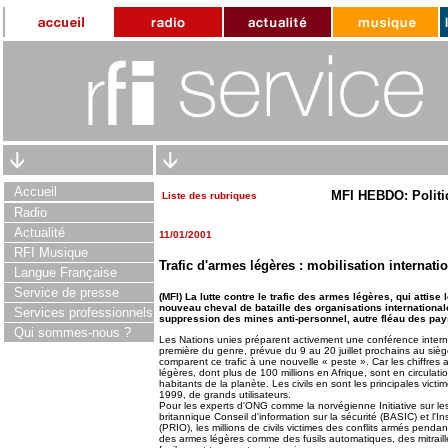
Accueil
MFI HEBDO: Politi
Liste des rubriques
Radio
Actualité
11/01/2001
RFI Musique
Trafic d'armes légères : mobilisation internati
Langue Française
Service de presse
(MFI) La lutte contre le trafic des armes légères, qui attise 
nouveau cheval de bataille des organisations international
Services professionnels
suppression des mines anti-personnel, autre fléau des pa
Qui sommes-nous ?
Les Nations unies préparent activement une conférence internat
première du genre, prévue du 9 au 20 juillet prochains au siè
comparent ce trafic à une nouvelle « peste ». Car les chiffres 
légères, dont plus de 100 millions en Afrique, sont en circula
habitants de la planète. Les civils en sont les principales vict
1999, de grands utilisateurs.
Pour les experts d'ONG comme la norvégienne Initiative sur les
britannique Conseil d'information sur la sécurité (BASIC) et l'In
(PRIO), les millions de civils victimes des conflits armés penda
des armes légères comme des fusils automatiques, des mitrail