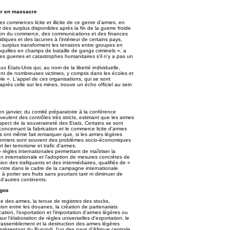
eur en massacre
e les commerces licite et illicite de ce genre d'armes, en
 des surplus disponibles après la fin de la guerre froide
tion du commerce, des communications et des finances
idiques et des lacunes à l'intérieur de certains pays,
Ces surplus transforment les tensions entre groupes en
anquilles en champs de bataille de gangs criminels », a
les guerres et catastrophes humanitaires s'il n'y a pas un
 Etats-Unis qui, au nom de la liberté individuelle,
ont de nombreuses victimes, y compris dans les écoles et
le ». L'appel de ces organisations, qui se sont
rès celle sur les mines, trouve un écho officiel au sein
n janvier, du comité préparatoire à la conférence
eulent des contrôles très stricts, estimant que les armes
respect de la souveraineté des Etats. Certains se sont
oncernant la fabrication et le commerce licite d'armes
res ont même fait remarquer que, si les armes légères
 derniers sont souvent des problèmes socio-économiques
lier terrorisme et trafic d'armes.
de règles internationales permettant de maîtriser la
tion internationale et l'adoption de mesures concrètes de
ssion des trafiquants et des intermédiaires, qualifiés de «
 entre dans le cadre de la campagne internationale
 porter ses fruits sans pourtant tarir ni diminuer de
 d'autres continents.
rgos
e des armes, la tenue de registres des stocks,
tion entre les douanes, la création de partenariats
cation, l'exportation et l'importation d'armes légères ou
ur l'élaboration de règles universelles d'exportation, le
e rassemblement et la destruction des armes légères
représentant du Burundi, l'un des pays d'Afrique centrale