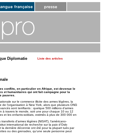
que Diplomatie
Liste des articles
onale
les conflits, en particulier en Afrique, est devenue le
es et humanitaires qui ont fait campagne pour la
ys pauvres.
ionale sur le commerce illicite des armes légères, la
ge de l'organisation à New York, alors que plusieurs ONG
avancés sont terrifiants : quelque 500 millions d'armes
tion à travers le monde, soit une pour chaque 10 ou 12
imes et les enfants-soldats, estimés à plus de 300 000 en
 transferts d'armes légères (NISAT), l'américano-
stitut international de recherche sur la paix d'Oslo
nt la dernière décennie ont été pour la plupart tués par
lettes ou des grenades, qu'une seule personne peut