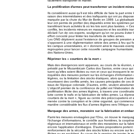
facilement transporter et manier.
La prolifération d'armes peut transformer un incident min
Ils considèrent aussi qu'il est très difficile de faire la part entr
raison des intermédiaires et des trafiquants qui ont pu disposer
marquée par la chute du Mur de Berlin en 1989. La globalisa
leur ont permis de profiter des disparités entre les systèmes jur
transférant leurs activités là où les lois sont plus laxistes. « 
conflits, les incidents mineurs en massacres et les sociétés tr
déclaré l'un de ces experts, soulignant qu'on ne pourra éviter 
effort concerté pour limiter les transferts de telles armes.
Les ONG déplorent aussi l'existence de groupes de pression aux
s'opposent à une réglementation stricte des armes à feu qui f
les campus universitaires, et « donnent ainsi le mauvais exemp
regroupées pour lancer cette nouvelle campagne humanitaire ap
des Nations-Unies.
Réprimer les « courtiers de la mort »
Mais des divergences sont apparues, au cours de la réunion, e
présidé par le Mozambicain Carlos dos Santos, entre ceux qui v
tuent qu'elles soient illicites ou non et ceux qui invoquent le 
inquiétés des mesures portant sur les échanges d'information c
légères, ou la limitation des stocks étatiques, alors que d'aut
nourrissent des conflits armés, les causes principales de ces
issus de l'époque coloniale. D'autres, enfin, veulent absolument 
L'objectif premier de la conférence de juillet est l'élaboration 
prolifération illicite des armes légères, à travers une coordina
lutte contre le trafic et la fabrication de telles armes. La répre
courtiers de la mort », figure au centre des préoccupations et
menée contre la corruption et le crime organisé, qui commence à
manière considérable les flux d'armes légères vers l'Afrique ou
Marquage des armes, moratoire sur la fabrication et emba
Parmi les mesures envisagées par l'Onu, on trouve le marquag
l'échange d'informations, le contrôle aux frontières, la coopéra
régionaux et internationaux et enfin des moratoires sur la fabri
encore l'application d'embargos. D'autres propositions portent s
renforcement de la sécurité des stocks licites ou encore sur l
illicites ou en excédent. Au cours de la session de janvier, le 