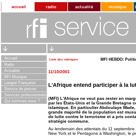
Accueil
MFI HEBDO: Politi
Liste des rubriques
Radio
Actualité
11/10/2001
RFI Musique
Langue Française
L'Afrique entend participer à la lut
Service de presse
Services professionnels
(MFI) L'Afrique ne veut pas rester en marge
Qui sommes-nous ?
par les États-Unis et la Grande Bretagne c
islamique. En particulier Abdoulaye Wade, 
grande majorité de la population est musu
de lutte contre le terrorisme et a pris con
stratégie commune.
Au lendemain des attentats du 11 septembre 
New York et le Pentagone à Washington, le pr