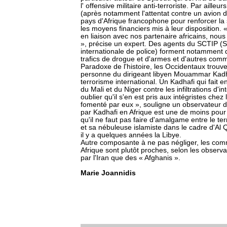
l' offensive militaire anti-terroriste. Par aill
(après notamment l'attentat contre un avion d
pays d'Afrique francophone pour renforcer la 
les moyens financiers mis à leur disposition. 
en liaison avec nos partenaire africains, nous
», précise un expert. Des agents du SCTIP (S
internationale de police) forment notamment des
trafics de drogue et d'armes et d'autres commer
Paradoxe de l'histoire, les Occidentaux trouven
personne du dirigeant libyen Mouammar Kadh
terrorisme international. Un Kadhafi qui fait e
du Mali et du Niger contre les infiltrations d'i
oublier qu'il s'en est pris aux intégristes chez 
fomenté par eux », souligne un observateur 
par Kadhafi en Afrique est une de moins pour le
qu'il ne faut pas faire d'amalgame entre le 
et sa nébuleuse islamiste dans le cadre d'Al 
il y a quelques années la Libye.
Autre composante à ne pas négliger, les com
Afrique sont plutôt proches, selon les observ
par l'Iran que des « Afghanis ».
Marie Joannidis