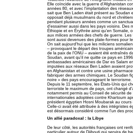
Elle coïncide avec la guerre d'Afghanistan con
années 80, et avec l'implantation des réseau
sait que Ben Laden était présent au Soudan e
opposait déjà musulmans du nord et chrétiens
pendant plusieurs années comme un sanctuair
d'essaimer aussi dans les pays voisins. Des m
Éthiopie et en Érythrée ainsi qu'en Somalie, où
aux milices armées des chefs de guerre. Les 
sont aussi devenues des plate-formes pour le
On sait aujourd'hui que les miliciens somalie
– provoquant le départ des troupes américaine
de la paix de l'ONU – avaient été entraînés 
Soudan, avant qu'il ne quitte ce pays en 1996
ambassades américaines de Dar es Salam en 
imputées aux réseaux Ben Laden avaient pr
en Afghanistan et contre une usine pharmac
fabriquer des armes chimiques. Le Soudan figu
noire » des pays encourageant le terrorisme.
Depuis le 11 septembre, les États-Unis qui che
terroriste le maximum de pays, ont changé d'at
notamment permis au Conseil de sécurité de l
internationales adoptées contre Khartoum aprè
président égyptien Hosni Moubarak au cours
Celle-ci avait été attribuée à des intégristes
est désormais considéré comme l'un des pro
Un allié paradoxal : la Libye
De leur côté, les autorités françaises ont renfo
particulier autour de Djibouti qui servira de b