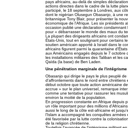
pays africains, au-delà de simples déclaratio
actions directes dans le cadre de la lutte plané
participé, le 18 septembre à Londres, aux côté
dont le nigérian Olusegun Obasanjo, à une re
britannique Tony Blair, pour présenter la nouv
économique de l'Afrique. Les six présidents af
occasion publié une déclaration condamnant 
pour « débarrasser le monde des maux du ter
La plupart des dirigeants africains ont condam
États-Unis, tout en soulignant pour certains le
soutien américain apporté à Israël dans le conf
africains figurent parmi la quarantaine d'États
aux Américains engagés depuis le 7 octobre 
les installations militaires des Taliban et les
Qaïda (la base) de Ben Laden.
Une pénétration marginale de l'intégrisme
Obasanjo qui dirige le pays le plus peuplé de 
d'affrontements dans le nord entre chrétiens
début octobre que toute action américaine deva
accrue » sur le plan universel, remarque inte
comme une tentative pour rassurer les musul
environ la moitié de la population.
En progression constante en Afrique depuis pl
un rôle important pour des millions d'Africain
aussi le long de la côte est-africaine et jusq
l'Islam a accompagné les conquêtes armées et
été favorisée par la lutte contre la colonisation
de la religion chrétienne.
Toutefois l'avancée de l'intégrisme militant e