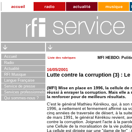
Accueil
MFI HEBDO: Politi
Liste des rubriques
Radio
Actualité
16/05/2001
Lutte contre la corruption (3) : L
RFI Musique
Langue Française
Service de presse
(MFI) Mise en place en 1996, la cellule de 
Services professionnels
réussi à enrayer la corruption. Mais elle a
la renforcer pour de meilleurs résultats.
Qui sommes-nous ?
C'est le général Mathieu Kérékou, qui, à son 
1996, a nettement et fermement affirmé sa vol
cinq années de traversée de désert, à la suite 
de mars 1991, le général Kérékou revient, a
contre la corruption. Joignant l'acte à la paro
une Cellule de la moralisation de la vie publiq
La cellule est dirigée par une "dame de fer" :