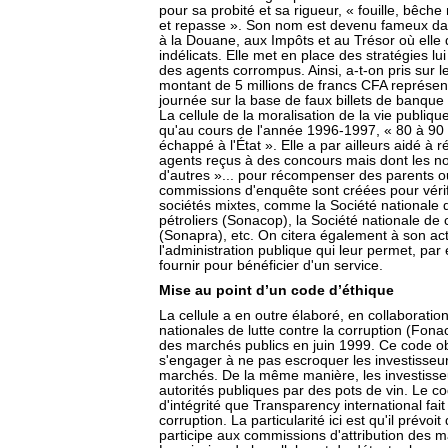
pour sa probité et sa rigueur, « fouille, bêche
et repasse ». Son nom est devenu fameux dan
à la Douane, aux Impôts et au Trésor où elle 
indélicats. Elle met en place des stratégies lu
des agents corrompus. Ainsi, a-t-on pris sur l
montant de 5 millions de francs CFA représent
journée sur la base de faux billets de banque
La cellule de la moralisation de la vie publi
qu'au cours de l'année 1996-1997, « 80 à 90
échappé à l'État ». Elle a par ailleurs aidé à 
agents reçus à des concours mais dont les no
d'autres »... pour récompenser des parents o
commissions d'enquête sont créées pour vérifi
sociétés mixtes, comme la Société nationale 
pétroliers (Sonacop), la Société nationale de
(Sonapra), etc. On citera également à son act
l'administration publique qui leur permet, par
fournir pour bénéficier d'un service.
Mise au point d’un code d’éthique
La cellule a en outre élaboré, en collaboratio
nationales de lutte contre la corruption (Fona
des marchés publics en juin 1999. Ce code obli
s'engager à ne pas escroquer les investisseu
marchés. De la même manière, les investisse
autorités publiques par des pots de vin. Le c
d'intégrité que Transparency international fait
corruption. La particularité ici est qu'il prévoi
participe aux commissions d'attribution des m