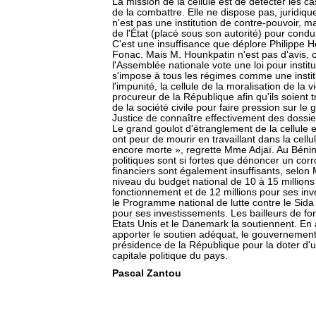
La mission de la cellule est de détecter les ca
de la combattre. Elle ne dispose pas, juridiq
n'est pas une institution de contre-pouvoir, m
de l'État (placé sous son autorité) pour cond
C'est une insuffisance que déplore Philippe H
Fonac. Mais M. Hounkpatin n'est pas d'avis,
l'Assemblée nationale vote une loi pour institu
s'impose à tous les régimes comme une institu
l'impunité, la cellule de la moralisation de la
procureur de la République afin qu'ils soient tr
de la société civile pour faire pression sur le
Justice de connaître effectivement des dossie
Le grand goulot d'étranglement de la cellule es
ont peur de mourir en travaillant dans la cellu
encore morte », regrette Mme Adjaï. Au Bénin, 
politiques sont si fortes que dénoncer un co
financiers sont également insuffisants, selon 
niveau du budget national de 10 à 15 million
fonctionnement et de 12 millions pour ses inve
le Programme national de lutte contre le Sid
pour ses investissements. Les bailleurs de fo
Etats Unis et le Danemark la soutiennent. En 
apporter le soutien adéquat, le gouvernement
présidence de la République pour la doter d'u
capitale politique du pays.
Pascal Zantou