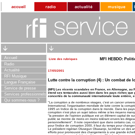
Accueil
MFI HEBDO: Politi
Liste des rubriques
Radio
Actualité
17/05/2001
RFI Musique
Lutte contre la corruption (4) : Un combat de 
Langue Française
Service de presse
(MFI) Les récents scandales en France, en Allemagne, au P
étend ses tentacules aussi bien dans les pays riches que p
Services professionnels
concertés de la communauté internationale toute entière, e
Qui sommes-nous ?
"La corruption a de nombreux visages, c'est un cancer univers
International, l'organisation mondiale de lutte contre la corrup
1995 un Indice de la corruption dans le monde. Dans les pays
corruption n'est plus un sujet tabou même si les moyens manq
"la pression de l'opinion publique est un élément capital de s
public se montre de moins en moins tolérant envers les dirigeant
personnellement". Il note cependant que dans certains cas, co
pour l'indice de corruption 2000, il faut du temps pour changer
Le président nigérian Olusegun Obasanjo, lui-même un des anc
efforts pour promouvoir des changements à une grande échelle