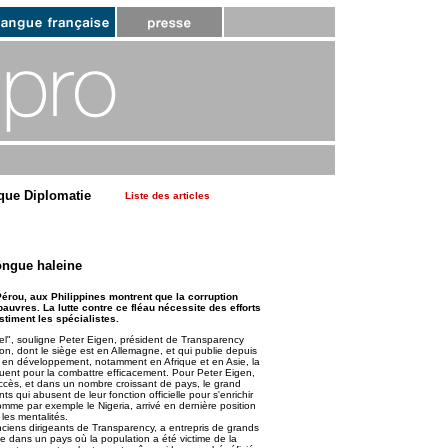
que Diplomatie
Liste des articles
longue haleine
érou, aux Philippines montrent que la corruption
auvres. La lutte contre ce fléau nécessite des efforts
stiment les spécialistes.
el", souligne Peter Eigen, président de Transparency
tion, dont le siège est en Allemagne, et qui publie depuis
 en développement, notamment en Afrique et en Asie, la
uent pour la combattre efficacement. Pour Peter Eigen,
uccès, et dans un nombre croissant de pays, le grand
s qui abusent de leur fonction officielle pour s'enrichir
mme par exemple le Nigeria, arrivé en dernière position
 les mentalités.
iens dirigeants de Transparency, a entrepris de grands
 dans un pays où la population a été victime de la