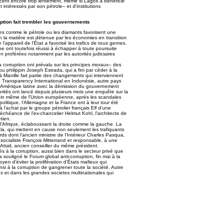
ncent encore trop lentement, même si Lagos a bénéficié
intéressés par son pétrole– et d'institutions
uption fait trembler les gouvernements
sses comme le pétrole ou les diamants favorisent une
 la matière est détenue par les économies en transition
l'appareil de l'État a favorisé les trafics de tous genres.
ine ont toutefois réussi à échapper à toute poursuite
n proférées notamment par les autorités judiciaires
 corruption ont prévalu sur les principes moraux– des
 philippin Joseph Estrada, qui a fini par céder à la
 à Manille fait partie des changements qui interviennent
e Transparency International en Indonésie, autre pays
n Amérique latine avec la démission du gouvernement
torités ont lancé depuis plusieurs mois une enquête sur la
sein même de l'Union européenne, après les scandales
 politique, l'Allemagne et la France ont à leur tour été
 l'achat par le groupe pétrolier français Elf d'une
déchéance de l'ex-chancelier Helmut Kohl, l'architecte de
tien.
à l'Afrique, éclaboussant la droite comme la gauche. La
la, qui mettent en cause non seulement les trafiquants
s dont l'ancien ministre de l'Intérieur Charles Pasqua,
 socialiste François Mitterrand et responsable, à une
Attali, ancien conseiller du même président.
iés à la corruption, aussi bien dans le secteur privé que
 souligné le Forum global anti-corruption, fin mai à la
oyen d'éviter la prolifération d'États mafieux qui
si à la corruption de gangrener toute la société. Autre
hes et dans les grandes societes multinationales qui