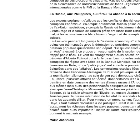
corruption de ses précédents dirigeants. Mais les choses ava
de la bienveillance de nombreux bailleurs de fonds –également 
internationales comme le FMI ou la Banque Mondiale.
En Russie, aux Philippines, au Pérou : la chasse à la corr
Les experts soulignent d'ailleurs que les conflits et des riche
corruption endémique, en Afrique notamment. Mais la palme en
de l'ex-Union soviétique, y compris la Russie où l'éclatement de 
L'entourage et la famille de l'ancien président russe Boris Elts
malgré les accusations de blanchiment d'argent et de corruptio
suisses.
En Asie –où pendant longtemps le "réalisme économique" et la
points ont été marqués avec la démission du président corrompu
pression populaire qui réclamait son départ. "Ce qui est arrivé
en Asie" a estimé à ce propos un responsable de la section d
frappé par le fléau. Le vent du changement a aussi soufflé e
péruvien d'Alberto Fujimori qui a fui le pays. Les nouvelles au
corruption du régime avec l'aide de la Banque Mondiale. Au 
financiers en Italie, où de "petits juges" ont ébranlé le pouvoir
épinglées dans des "affaires". Les commissions occultes liées à
raffinerie dans l'ancienne Allemagne de l'Est ont provoqué la 
la réunification allemande, au sein de son parti démocrate-chré
En France, plusieurs affaires ont éclaté, dont certaines liées 
dernière en date concerne des ventes d'armes russes à l'Ango
eux-mêmes mais aussi des personnalités politiques de tous bord
ainsi que Jean-Christophe Mitterrand, fils de l'ancien président
époque, de la cellule africaine de l'Elysée, ou encore Jacques 
Tous les jours, la presse internationale fait état de scandales l
dans les appareils d'Etat. Pour y mettre un terme, comme l'aura
Haye, il faut d'abord "moraliser la vie publique". C'est le seul m
accaparent les richesses dans les pays pauvres, permettant ain
priorité, toute aussi importante : mettre de l'ordre chez les ric
donnent le mauvais exemple.
Marie Joannidis